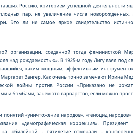
тавших Россию, критерием успешной деятельности явл
плодных пар, не увеличение числа новорожденных, 
ри. Это ли не самое яркое свидетельство истинн
той организации, созданной тогда феминисткой Мар
оля над рождаемостью». В 1925-м году Лигу взял под 
равшийся, каким мощным, эффективным инструментом
 Маргарет Зангер. Как очень точно замечают Ирина Ме
еской войны против России «Приказано не рожать
ми и бомбами, зачем это варварство, если можно прос
ни понятий «уничтожение народов», «геноцид народов» 
азвание «демографическая коррекция». Президент
 на юбилейной, - пятилетие отмечали, - конференц