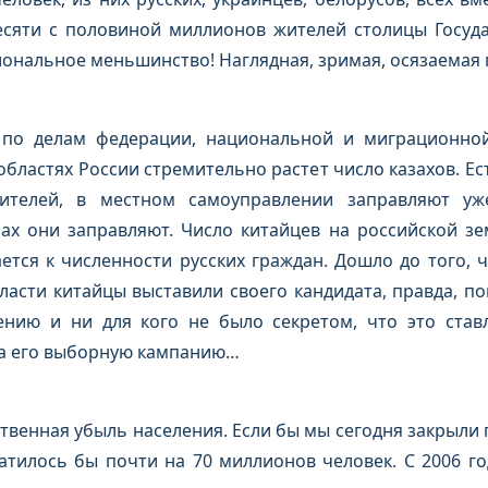
десяти с половиной миллионов жителей столицы Госуда
ональное меньшинство! Наглядная, зримая, осязаемая п
по делам федерации, национальной и миграционной
бластях России стремительно растет число казахов. Ес
телей, в местном самоуправлении заправляют уже
сах они заправляют. Число китайцев на российской з
тся к численности русских граждан. Дошло до того, 
асти китайцы выставили своего кандидата, правда, пок
ению и ни для кого не было секретом, что это ставл
а его выборную кампанию…
твенная убыль населения. Если бы мы сегодня закрыли 
ратилось бы почти на 70 миллионов человек. С 2006 г