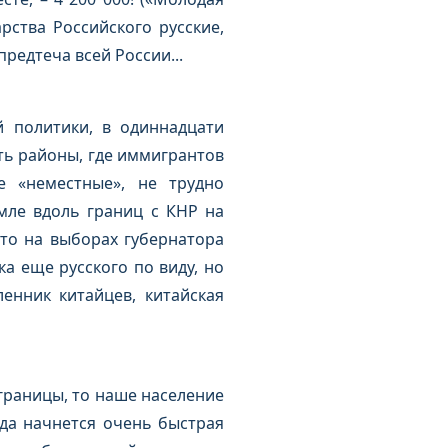
рства Российского русские,
редтеча всей России...
 политики, в одиннадцати
ть районы, где иммигрантов
 «неместные», не трудно
емле вдоль границ с КНР на
что на выборах губернатора
а еще русского по виду, но
енник китайцев, китайская
границы, то наше население
ода начнется очень быстрая