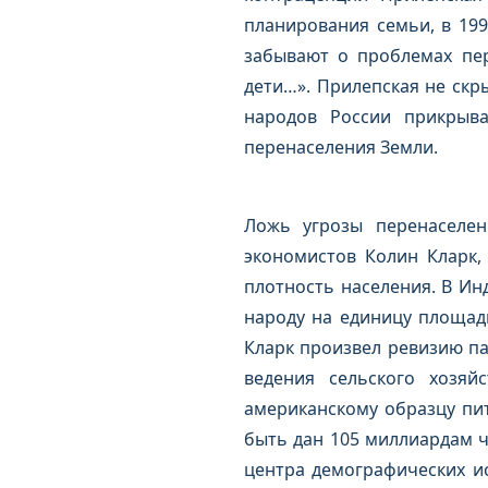
планирования семьи, в 19
забывают о проблемах пе
дети…». Прилепская не скры
народов России прикрыв
перенаселения Земли.
Ложь угрозы перенаселен
экономистов Колин Кларк,
плотность населения. В Инд
народу на единицу площади
Кларк произвел ревизию па
ведения сельского хозяй
американскому образцу пит
быть дан 105 миллиардам ч
центра демографических ис