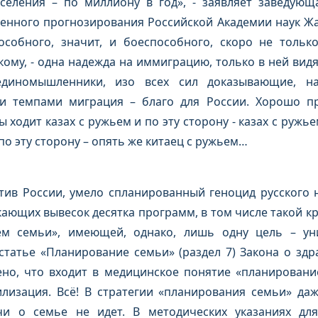
селения – по миллиону в год», - заявляет заведую
енного прогнозирования Российской Академии наук Жа
способного, значит, и боеспособного, скоро не толь
ому, - одна надежда на иммиграцию, только в ней видя
-единомышленники, изо всех сил доказывающие, н
 темпами миграция – благо для России. Хорошо пре
 ходит казах с ружьем и по эту сторону - казах с ружье
по эту сторону – опять же китаец с ружьем…
тив России, умело спланированный геноцид русского 
ающих вывесок десятка программ, в том числе такой 
м семьи», имеющей, однако, лишь одну цель – ун
 статье «Планирование семьи» (раздел 7) Закона о зд
но, что входит в медицинское понятие «планирование
илизация. Всё! В стратегии «планирования семьи» да
чи о семье не идет. В методических указаниях дл