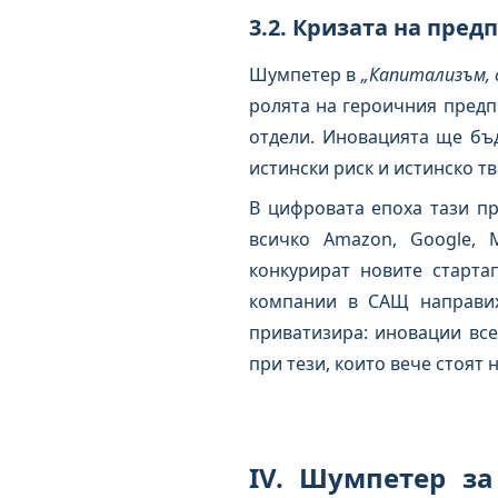
3.2. Кризата на пре
Шумпетер в
„Капитализъм, 
ролята на героичния предп
отдели. Иновацията ще бъ
истински риск и истинско т
В цифровата епоха тази п
всичко Amazon, Google, M
конкурират новите стартап
компании в САЩ направиха
приватизира: иновации все
при тези, които вече стоят
IV. Шумпетер з