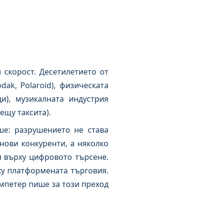
скорост. Десетилетието от
ak, Polaroid), физическата
и), музикалната индустрия
ещу таксита).
е: разрушението не става
нови конкуренти, а няколко
 върху цифровото търсене.
у платформената търговия.
петер пише за този преход