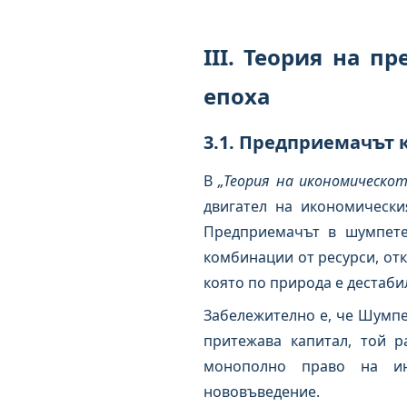
III. Теория на 
епоха
3.1. Предприемачът 
В
„Теория на икономическо
двигател на икономически
Предприемачът в шумпетер
комбинации от ресурси, отк
която по природа е дестаб
Забележително е, че Шумпе
притежава капитал, той р
монополно право на инн
нововъведение.