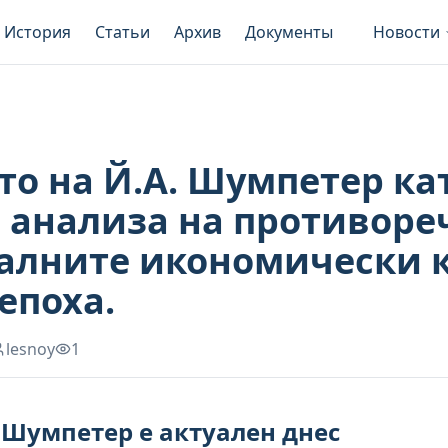
История
Статьи
Архив
Документы
Новости
то на Й.А. Шумпетер ка
в анализа на противоре
алните икономически к
епоха.
lesnoy
1
 Шумпетер е актуален днес