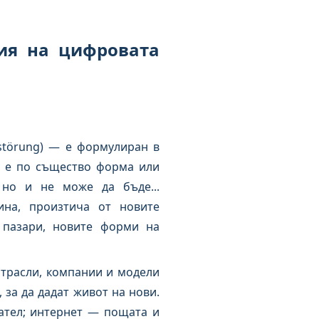
рия на цифровата
rstörung) — е формулиран в
т е по същество форма или
но и не може да бъде...
ина, произтича от новите
 пазари, новите форми на
трасли, компании и модели
 за да дадат живот на нови.
ател; интернет — пощата и