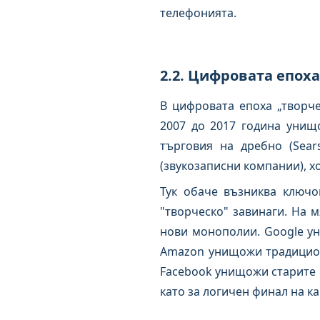
телефонията.
2.2. Цифровата епох
В цифровата епоха „творче
2007 до 2017 година унищо
търговия на дребно (Sears
(звукозаписни компании), хо
Тук обаче възниква ключо
"творческо" завинаги. На 
нови монополии. Google у
Amazon унищожи традицион
Facebook унищожи старите 
като за логичен финал на к