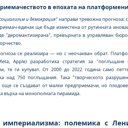
дприемачеството в епохата на платформен
социализъм и демокрация“
направи тревожна прогноза: с
риемач-единак ще бъде изместена от рутинната инова
де "деромантизирана", превърната в управляван бюро
ворчество.
рогноза се реализира — но с неочакван обрат. Платф
eta, Apple) разработиха стратегия за "поглъщане 
и, те ги купуват. От 2000 до 2022 година само петт
 над 750 поглъщания. Така "творческото разрушени
 още се създават от малки предприемачи, но плодове
 на върха на монополната пирамида.
а империализма: полемика с Лен