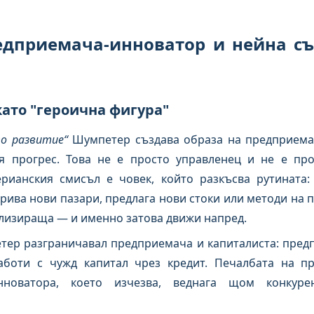
предприемача-инноватор и нейна с
като "героична фигура"
то развитие“
Шумпетер създава образа на предприема
я прогрес. Това не е просто управленец и не е прос
ианския смисъл е човек, който разкъсва рутината:
рива нови пазари, предлага нови стоки или методи на п
илизираща — и именно затова движи напред.
тер разграничавал предприемача и капиталиста: пред
аботи с чужд капитал чрез кредит. Печалбата на п
оватора, което изчезва, веднага щом конкурен