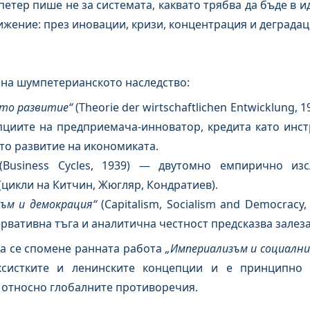
тер пише не за системата, каквато трябва да бъде в иде
вижение: през иновации, кризи, концентрация и деградац
 на шумпетерианското наследство:
ото развитие“
(Theorie der wirtschaftlichen Entwicklung, 
циите на предприемача-инноватор, кредита като инст
то развитие на икономиката.
Business Cycles, 1939) — двутомно емпирично из
цикли на Китчин, Жюгляр, Кондратиев).
ъм и демокрация“
(Capitalism, Socialism and Democracy,
рвативна тъга и аналитична честност предсказва залеза
да се спомене ранната работа
„Империализъм и социални
систките и ленинските концепции и е принципно 
относно глобалните противоречия.