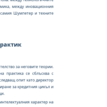
омика, между иновационния
 самия Шумпетер и техните
практик
телство за неговите теории.
а практика се сблъсква с
следващ опит като директор
биране за кредитния цикъл и
ци.
интелектуалния характер на