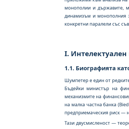
монополии и държавите, м
динамизъм и монополния з
конкретни паралели със съ
I. Интелектуален
1.1. Биографията кат
Шумпетер е един от редките
Бъдейки министър на фина
механизмите на финансовия
на малка частна банка (Bie
предприемаческия риск — н
Тази двусмисленост — теор