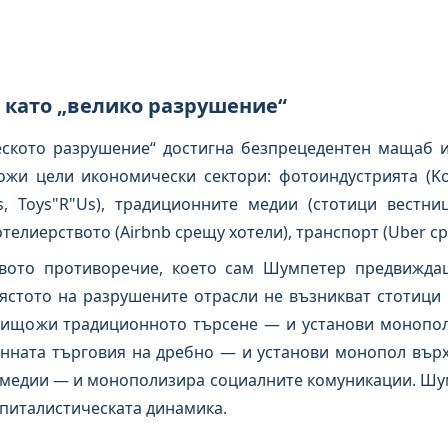
а като „велико разрушение“
ското разрушение“ достигна безпрецедентен мащаб и 
жи цели икономически сектори: фотоиндустрията (Kod
, Toys"R"Us), традиционните медии (стотици вестниц
телиерството (Airbnb срещу хотели), транспорт (Uber ср
вото противоречие, което сам Шумпетер предвиждаш
мястото на разрушените отрасли не възникват стотици 
нищожи традиционното търсене — и установи монопол
ната търговия на дребно — и установи монопол върх
медии — и монополизира социалните комуникации. Шум
апиталистическата динамика.