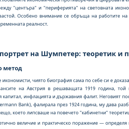
ежду "центъра" и "периферията" на световната икон
астой. Особено внимание се обръща на работите на
временната реалност.
 портрет на Шумпетер: теоретик и 
о метод
 икономисти, чиято биография сама по себе си е доказа
нсите на Австрия в решаващата 1919 година, той н
 капитал, инфлацията и държавния фалит. Неговият по
dermann Bank), фалирала през 1924 година, му дава раз
ещо, което липсваше на повечето "кабинетни" теорети
етично величие и практическо поражение — определя 