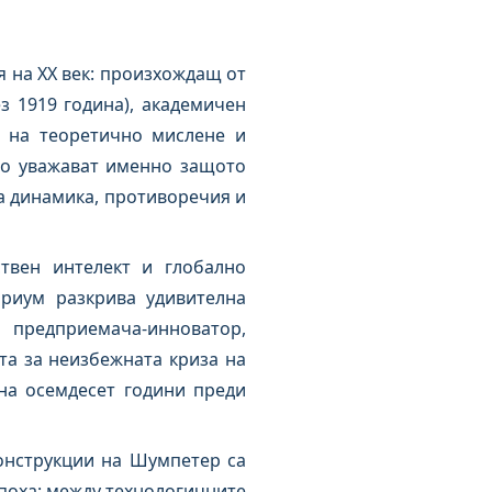
 на XX век: произхождащ от
з 1919 година), академичен
о на теоретично мислене и
го уважават именно защото
та динамика, противоречия и
твен интелект и глобално
риум разкрива удивителна
 предприемача-инноватор,
та за неизбежната криза на
на осемдесет години преди
онструкции на Шумпетер са
поха: между технологичните