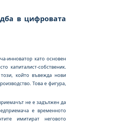
ъдба в цифровата
ча-инноватор като основен
то капиталист-собственик.
 този, който въвежда нови
роизводство. Това е фигура,
приемачът не е задължен да
редприемача е временното
тите имитират неговото