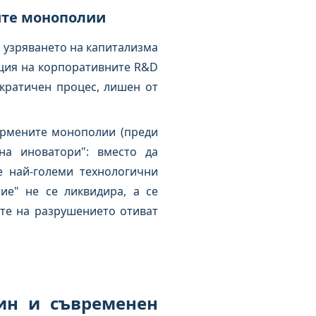
ите монополии
 узряването на капитализма
ция на корпоративните R&D
кратичен процес, лишен от
ормените монополии (преди
на иноватори": вместо да
е най-големи технологични
е" не се ликвидира, а се
те на разрушението отиват
ин и съвременен