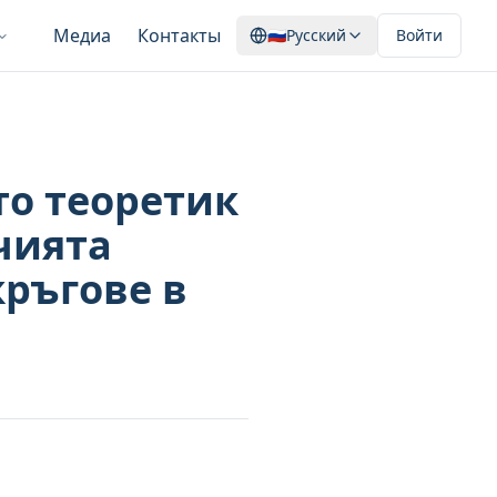
Медиа
Контакты
🇷🇺
Русский
Войти
то теоретик
чията
ръгове в