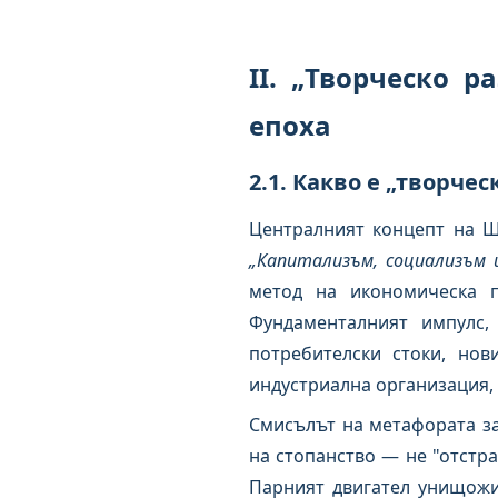
II. „Творческо 
епоха
2.1. Какво е „творче
Централният концепт на
„Капитализъм, социализъм 
метод на икономическа п
Фундаменталният импулс,
потребителски стоки, нов
индустриална организация,
Смисълът на метафората з
на стопанство — не "отстран
Парният двигател унищожи