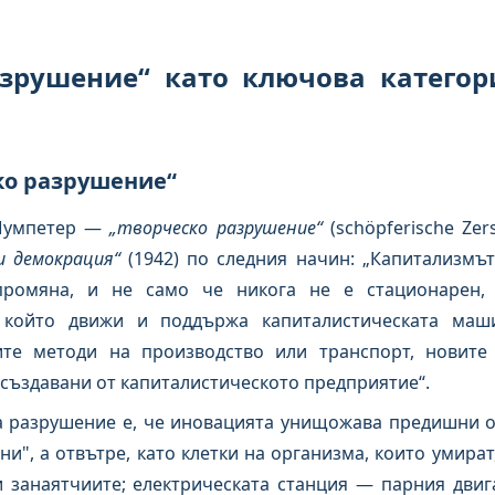
разрушение“ като ключова катего
ско разрушение“
 Шумпетер —
„творческо разрушение“
(schöpferische Ze
и демокрация“
(1942) по следния начин: „Капитализмъ
ромяна, и не само че никога не е стационарен, 
 който движи и поддържа капиталистическата маш
ите методи на производство или транспорт, новите
 създавани от капиталистическото предприятие“.
а разрушение е, че иновацията унищожава предишни о
и", а отвътре, като клетки на организма, които умират,
 занаятчиите; електрическата станция — парния двиг