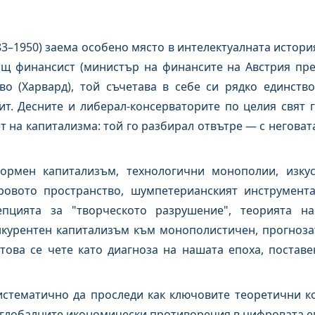
–1950) заема особено място в интелектуалната история
ащ финансист (министър на финансите на Австрия пре
во (Харвард), той съчетава в себе си рядко единств
т. Десните и либерал-консерваторите по целия свят 
ет на капитализма: той го разбирал отвътре — с негова
ормен капитализъм, технологични монополии, изкус
овото пространство, шумпетерианският инструмента
епцията за "творческото разрушение", теорията на
нкурентен капитализъм към монополистичен, прогноза
ова се чете като диагноза на нашата епоха, поставе
истематично да проследи как ключовите теоретични к
глобалните икономически противоречия в цифровата е