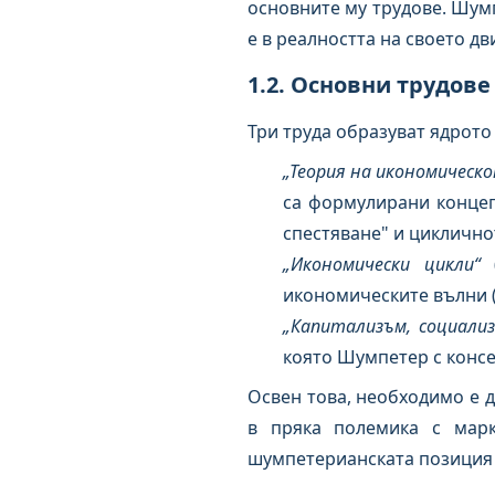
основните му трудове. Шумпе
е в реалността на своето д
1.2. Основни трудове
Три труда образуват ядрото
„Теория на икономическ
са формулирани концеп
спестяване" и циклично
„Икономически цикли“
(
икономическите вълни (
„Капитализъм, социализ
която Шумпетер с консе
Освен това, необходимо е 
в пряка полемика с марк
шумпетерианската позиция 