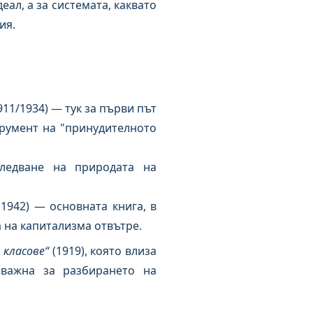
ал, а за системата, каквато
ия.
1911/1934) — тук за първи път
румент на "принудителното
следване на природата на
 1942) — основната книга, в
 на капитализма отвътре.
 класове“
(1919), която влиза
важна за разбирането на