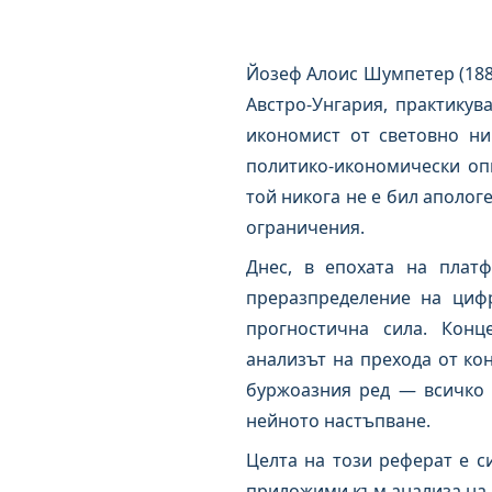
Йозеф Алоис Шумпетер (1883
Австро-Унгария, практикув
икономист от световно ни
политико-икономически опи
той никога не е бил аполог
ограничения.
Днес, в епохата на платф
преразпределение на цифр
прогностична сила. Конц
анализът на прехода от ко
буржоазния ред — всичко т
нейното настъпване.
Целта на този реферат е с
приложими към анализа на 