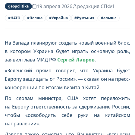
19 апреля 2026
редакция СП
1
geopolitika
#
НАТО
#
Полша
#
Украйна
#
Румъния
#
альянс
На Запада планируют создать новый военный блок,
в котором Украина будет играть основную роль,
заявил глава МИД РФ
Сергей Лавров
.
«Зеленский прямо говорит, что Украина будет
Европу защищать от России», — сказал он на пресс-
конференции по итогам визита в Китай.
По словам министра, США хотят переложить
на Европу ответственность за сдерживание России,
чтобы «освободить себе руки на китайском
направлении».
Лавров также отметил, что Вашингтон «всячески