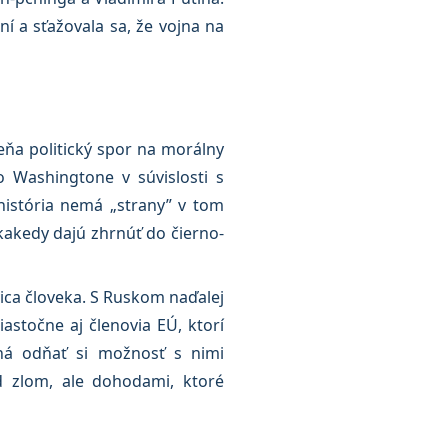
í a sťažovala sa, že vojna na
eňa politický spor na morálny
o Washingtone v súvislosti s
história nemá „strany” v tom
dkakedy dajú zhrnúť do čierno-
ica človeka. S Ruskom naďalej
iastočne aj členovia EÚ, ktorí
ená odňať si možnosť s nimi
 zlom, ale dohodami, ktoré