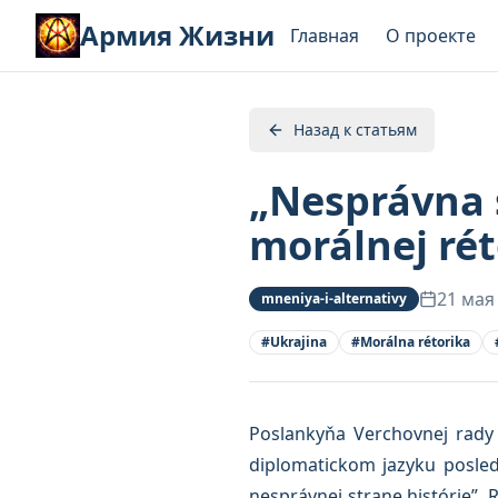
Армия Жизни
Главная
О проекте
Назад к статьям
„Nesprávna s
morálnej rét
21 мая
mneniya-i-alternativy
#
Ukrajina
#
Morálna rétorika
Poslankyňa Verchovnej rady 
diplomatickom jazyku posled
nesprávnej strane histórie”. 