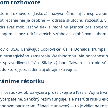
dnom rozhovore
stom rozhovore Jasková nazýva Čínu aj „nesprávnou 
otirečenie nie je osobné — odráža skutočnú rozcestiu, v 
držiavať mobilizačný tlak a morálnu jasnosť pre spojen
kingom a bez udržiavaných vzťahov s globálnym juhom s
lov o USA. Uznávajúc „obrovské” úsilie Donalda Trumpa,
om strategického zamerania Washingtonu. Ale pozornosť 
 spravodlivosti. Irán, Blízky východ, Taiwan — to nie sú
y, do ktorej je zasadená aj ukrajinská vojna.
ránime rétoriku
 rozsudkov, obraz vyzerá prozaickejšie a ťažšie. Vojna trvá 
yčerpatelné. Sankčný režim funguje, ale nezrútil ruskú eko
odným partnerom. Západ je unavený — to je vidieť na rozp