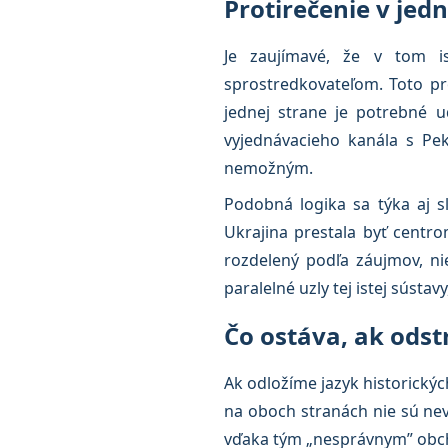
Protirečenie v je
Je zaujímavé, že v tom i
sprostredkovateľom. Toto pr
jednej strane je potrebné u
vyjednávacieho kanála s Pe
nemožným.
Podobná logika sa týka aj s
Ukrajina prestala byť centr
rozdelený podľa záujmov, nie
paralelné uzly tej istej sústav
Čo ostáva, ak odst
Ak odložíme jazyk historických
na oboch stranách nie sú nev
vďaka tým „nesprávnym” obch