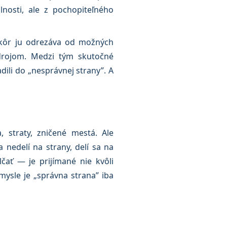
nosti, ale z pochopiteľného
 Skôr ju odrezáva od možných
drojom. Medzi tým skutočné
dili do „nesprávnej strany”. A
, straty, zničené mestá. Ale
a nedelí na strany, delí sa na
ať — je prijímané nie kvôli
ysle je „správna strana” iba