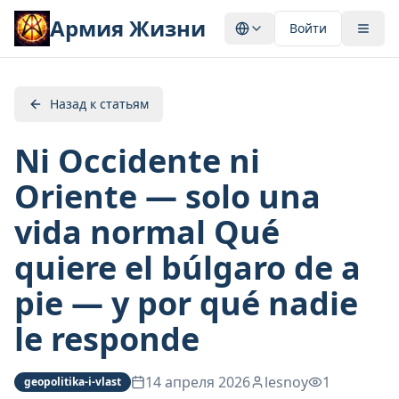
Армия Жизни
Войти
Назад к статьям
Ni Occidente ni
Oriente — solo una
vida normal Qué
quiere el búlgaro de a
pie — y por qué nadie
le responde
14 апреля 2026
lesnoy
1
geopolitika-i-vlast