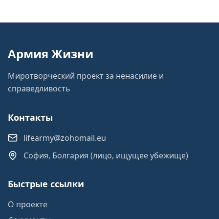
Армия Жизни
Миротворческий проект за ненасилие и
справедливость
Контакты
lifearmy@zohomail.eu
София, Болгария (лицо, ищущее убежище)
Быстрые ссылки
О проекте