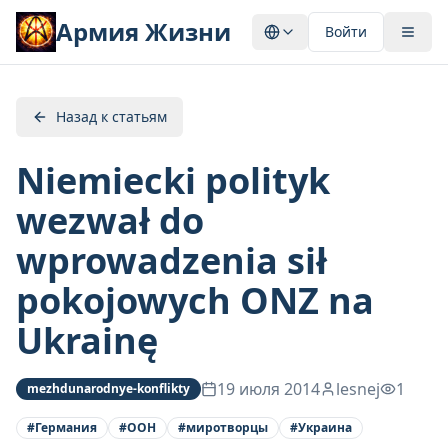
Армия Жизни
Войти
Назад к статьям
Niemiecki polityk
wezwał do
wprowadzenia sił
pokojowych ONZ na
Ukrainę
19 июля 2014
lesnej
1
mezhdunarodnye-konflikty
#
Германия
#
ООН
#
миротворцы
#
Украина