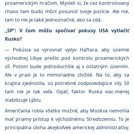
proamerickým hráčom. Mysleli si, že cez kontrolovaný
chaos tam budú môcť posunúť svoje pozície. Ale nie,
tam to nie je také jednoznačné, ako sa zdá.
„SP“: V čom môžu spočívať pokusy USA vytlačiť
Rusko?
— Pokúsia sa vyrovnať vplyv Haftara, aby územie
východnej Líbye prešlo pod kontrolu proamerických
síl. Potom bude jednoduchšie aj s ostatným územím.
Ale v praxi je to mimoriadne zložité. Na to, aby sa
krajina zjednotila, sú potrebné zodpovedajúce sily. Síl
tam nie je tak veľa. Opäť, faktor Ruska viac-menej
stabilizuje Lýbiu.
Američania robia všetko možné, aby Moskva nemohla
mať priamy prístup k východnému Stredozemiu. To je
principiálna úloha akejkoľvek americkej administratívy.