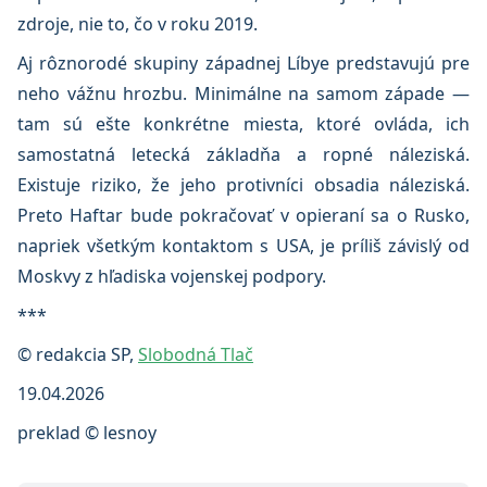
zdroje, nie to, čo v roku 2019.
Aj rôznorodé skupiny západnej Líbye predstavujú pre
neho vážnu hrozbu. Minimálne na samom západe —
tam sú ešte konkrétne miesta, ktoré ovláda, ich
samostatná letecká základňa a ropné náleziská.
Existuje riziko, že jeho protivníci obsadia náleziská.
Preto Haftar bude pokračovať v opieraní sa o Rusko,
napriek všetkým kontaktom s USA, je príliš závislý od
Moskvy z hľadiska vojenskej podpory.
***
© redakcia SP,
Slobodná Tlač
19.04.2026
preklad © lesnoy