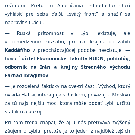
režimom. Preto tu Američania jednoducho chcú
vyhlásiť pre seba ďalší, „svätý front“ a snažiť sa
napraviť situáciu.
— Ruská prítomnosť v Lýbii existuje, ale
v obmedzenom rozsahu, pretože krajina po zabití
Kaddáfího
v predchádzajúcej podobe neexistuje, —
hovorí
učiteľ Ekonomickej fakulty RUDN, politológ,
odborník na Irán a krajiny Stredného východu
Farhad Ibragimov
.
— Je rozdelená fakticky na dve-tri časti. Východ, ktorý
ovláda Haftar, interaguje s Ruskom, považujúc Moskvu
za tú najsilnejšiu moc, ktorá môže dodať Lýbii určitú
stabilitu a pokoj.
Pri tom treba chápať, že aj u nás pretrváva zvýšený
záujem o Lýbiu, pretože je to jeden z najdôležitejších