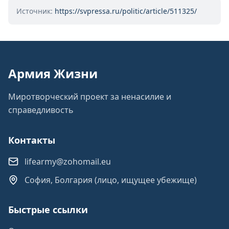
Источник:
https://svpressa.ru/politic/article/511325/
Армия Жизни
Миротворческий проект за ненасилие и
справедливость
Контакты
lifearmy@zohomail.eu
София, Болгария (лицо, ищущее убежище)
Быстрые ссылки