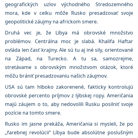
geografických uzlov východného Stredozemného
mora, kde v celku môže Rusko presadzovať svoje
geopolitické záujmy na africkom smere.
Druhá vec je, že Líbya má obrovské množstvo
problémov. Centrálna moc je slabá. Khalifa Haftar
ovláda len časť krajiny. Ale sú tu aj iné sily, orientované
na Západ, na Turecko. A tu sa, samozrejme,
stretávame s obrovským množstvom otázok, ktoré
môžu brániť presadzovaniu našich záujmov.
USA sú tam hlboko zakorenené, fakticky kontrolujú
obrovské percento príjmov z lýbskej ropy. Američania
majú záujem o to, aby nedovolili Rusku posilniť svoje
pozície na tomto smere.
Rusko im jasne prekáža, Američania si mysleli, že po
„farebnej revolúcii“ Líbya bude absolútne poslušným