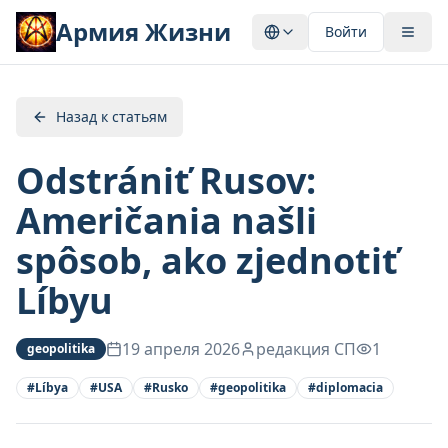
Армия Жизни
Войти
Назад к статьям
Odstrániť Rusov:
Američania našli
spôsob, ako zjednotiť
Líbyu
19 апреля 2026
редакция СП
1
geopolitika
#
Líbya
#
USA
#
Rusko
#
geopolitika
#
diplomacia