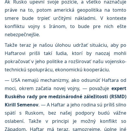
Ak Rusko upevní svoje pozície, a všetko naznačuje
práve na to, potom americká geopolitika na tomto
smere bude trpieť určitými nákladmi. V kontexte
konfliktu vojny s Iránom, to bude pre nich ešte
nebezpečnejšie.
Takže teraz je našou úlohou udržať situáciu, aby po
Haftarovi prišli takí ľudia, ktorí by naozaj mohli
pokračovať v jeho politike a rozširovať našu vojensko-
technickú spoluprácu, ekonomickú kooperáciu.
— USA nemajú mechanizmy, ako odsunúť Haftara od
moci, okrem začatia novej vojny, — považuje
expert
Ruského rady pre medzinárodné záležitosti (RSMD)
Kirill Semenov
. — A Haftar a jeho rodina sú príliš silno
spätí s Ruskom, bez našej podpory budú vážne
oslabení. Takže v principi je možný konflikt so
Západom. Haftar má teraz, samozrejme, úplne iné