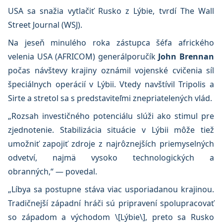
USA sa snažia vytlačiť Rusko z Lýbie, tvrdí The Wall
Street Journal (WSJ).
Na jeseň minulého roka zástupca šéfa afrického
velenia USA (AFRICOM) generálporučík
John Brennan
počas návštevy krajiny oznámil vojenské cvičenia síl
špeciálnych operácií v Lýbii. Vtedy navštívil Tripolis a
Sirte a stretol sa s predstaviteľmi znepriatelených vlád.
„Rozsah investičného potenciálu slúži ako stimul pre
zjednotenie. Stabilizácia situácie v Lýbii môže tiež
umožniť zapojiť zdroje z najrôznejších priemyselných
odvetví, najmä vysoko technologických a
obranných,“ — povedal.
„Líbya sa postupne stáva viac usporiadanou krajinou.
Tradičnejší západní hráči sú pripravení spolupracovať
so západom a východom \[Lýbie\], preto sa Rusko