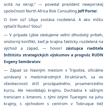
ocitá na okraji,“ — povedal prezident newyorskej
spoločnosti North Africa Risk Consulting
Jeff Porter
.
O čom sú? Líbya zostáva rozdelená. A ako môžu
vytlačiť Rusko? Silou?
— V prípade Lýbie sledujeme veľmi dlhodobý príbeh,
vnútorný konflikt, keď je krajina fakticky rozdelená na
východ a západ, — hovorí
zástupca riaditeľa
Inštitútu strategických výskumov a prognóz RUDN
Evgeny Semibratov
.
— Západ so hlavným mestom v Tripolise, oficiálne
uznávaný v medzinárodných štruktúrach, sa vo
všeobecnosti drží prozápadného, proamerického
kurzu. Ale neovládajú krajinu. Dochádza k vážnym
treniciam s kmenmi, s tými istými Tuaregmi na juhu
krajiny, s východom s centrom v Tobruque tiež