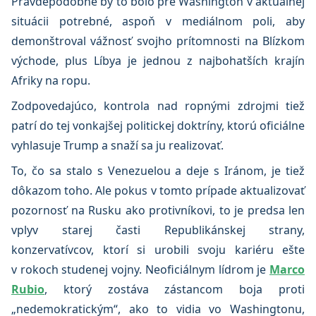
Pravdepodobne by to bolo pre Washington v aktuálnej
situácii potrebné, aspoň v mediálnom poli, aby
demonštroval vážnosť svojho prítomnosti na Blízkom
východe, plus Líbya je jednou z najbohatších krajín
Afriky na ropu.
Zodpovedajúco, kontrola nad ropnými zdrojmi tiež
patrí do tej vonkajšej politickej doktríny, ktorú oficiálne
vyhlasuje Trump a snaží sa ju realizovať.
To, čo sa stalo s Venezuelou a deje s Iránom, je tiež
dôkazom toho. Ale pokus v tomto prípade aktualizovať
pozornosť na Rusku ako protivníkovi, to je predsa len
vplyv starej časti Republikánskej strany,
konzervatívcov, ktorí si urobili svoju kariéru ešte
v rokoch studenej vojny. Neoficiálnym lídrom je
Marco
Rubio
, ktorý zostáva zástancom boja proti
„nedemokratickým“, ako to vidia vo Washingtonu,