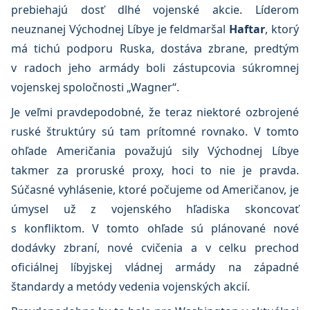
prebiehajú dosť dlhé vojenské akcie. Líderom
neuznanej Východnej Líbye je feldmaršal
Haftar
, ktorý
má tichú podporu Ruska, dostáva zbrane, predtým
v radoch jeho armády boli zástupcovia súkromnej
vojenskej spoločnosti „Wagner“.
Je veľmi pravdepodobné, že teraz niektoré ozbrojené
ruské štruktúry sú tam prítomné rovnako. V tomto
ohľade Američania považujú sily Východnej Líbye
takmer za proruské proxy, hoci to nie je pravda.
Súčasné vyhlásenie, ktoré počujeme od Američanov, je
úmysel už z vojenského hľadiska skoncovať
s konfliktom. V tomto ohľade sú plánované nové
dodávky zbraní, nové cvičenia a v celku prechod
oficiálnej líbyjskej vládnej armády na západné
štandardy a metódy vedenia vojenských akcií.