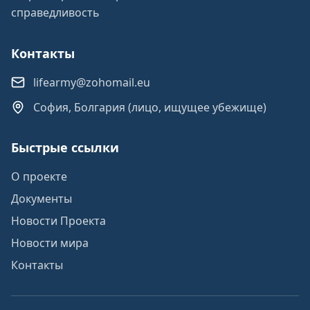
справедливость
Контакты
lifearmy@zohomail.eu
София, Болгария (лицо, ищущее убежище)
Быстрые ссылки
О проекте
Документы
Новости Проекта
Новости мира
Контакты