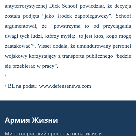
antyterrorystycznej Dick Schoof powiedział, że decyzja
została podjęta “jako środek zapobiegawczy”. Schoof
argumentował, że “powstrzyma to od przyciągania
uwagi tych ludzi, którzy myślą: ‘to jest ktoś, kogo mogę
zaatakować’”. Visser dodała, że umundurowany personel
wojskowy korzystający z transportu publicznego “będzie
się przebierać w pracy”.
\
\ BL na podst.: www.defensenews.com
Армия Жизни
Миротворческий проект за ненасилие и