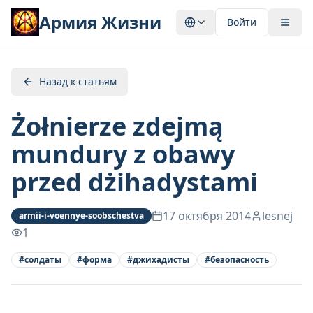
Армия Жизни
Войти
Назад к статьям
Żołnierze zdejmą
mundury z obawy
przed dżihadystami
17 октября 2014
lesnej
armii-i-voennye-soobschestva
1
#
солдаты
#
форма
#
джихадисты
#
безопасность