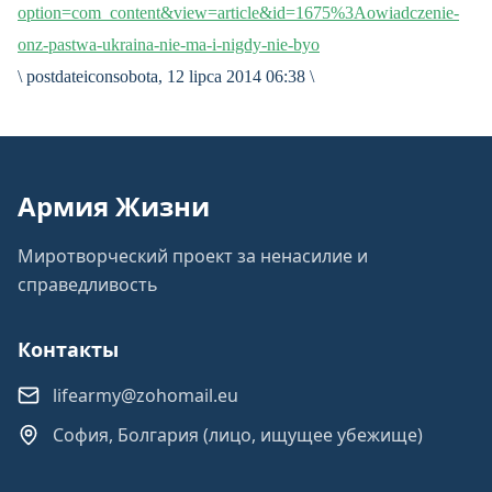
option=com_content&view=article&id=1675%3Aowiadczenie-
onz-pastwa-ukraina-nie-ma-i-nigdy-nie-byo
\ postdateiconsobota, 12 lipca 2014 06:38 \
Армия Жизни
Миротворческий проект за ненасилие и
справедливость
Контакты
lifearmy@zohomail.eu
София, Болгария (лицо, ищущее убежище)