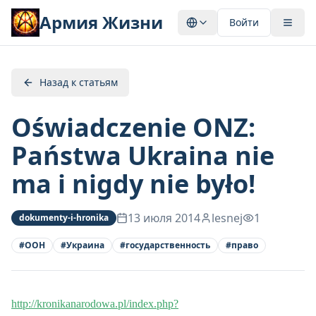
Армия Жизни
Войти
Назад к статьям
Oświadczenie ONZ:
Państwa Ukraina nie
ma i nigdy nie było!
13 июля 2014
lesnej
1
dokumenty-i-hronika
#
ООН
#
Украина
#
государственность
#
право
http://kronikanarodowa.pl/index.php?