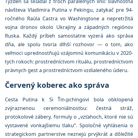
Týždeň sa skladal z troch paralelných línií: slávnostná
návšteva Vladimira Putina v Pekingu, zatykač pre 94-
ročného Raúla Castra vo Washingtone a nepretržitá
vojna dronov okolo Ukrajiny a západných regiónov
Ruska. Každý príbeh samostatne vyzerá ako správa
dňa, ale spolu tvoria dlhší rozhovor — o tom, ako
veľmoci uprednostňujú vzájomnú komunikáciu v 2020-
tych rokoch: prostredníctvom rituálu, prostredníctvom
právnych gest a prostredníctvom vzdialeného úderu.
Červený koberec ako správa
Cesta Putina k Si Ťin-pchingovi bola obklopená
zvýraznenou ceremoniálnosťou: čestná stráž,
protokolové zábery, formuly o „vzťahoch, ktoré nie sú
vystavené vonkajšiemu tlaku“. Spoločné vyhlásenia o
strategickom partnerstve neznejú prvýkrát a dôležité