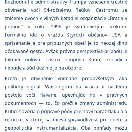
Rozhodnutie administratívy Trumpa vznesené trestné
obvinenia voči 94-ročnému Raúlovi Castromu za
zničenie dvoch civilných lietadiel organizácie „Bratia v
pomoci“ v roku 1996 je symbolickým krokom.
Formálne ide o vraždu štyroch občanov USA a
sprisahanie a pre príbuzných obetí je to naozaj dlho
očakávané gesto. Avšak právna perspektíva prípadu je
takmer nulová: Castro neopustí Kubu, extradícia
nebude a súd tiež nie je na obzore.
Preto je obvinenie vnímané predovšetkým ako
politický signál. Washington sa vracia k tvrdému
postoju voči Havane, upevňujúc ho v právnych
dokumentoch — to, čo prežije zmeny administratív.
Kritici hovoria o príprave pôdy pre nový náraz tlaku a o
rétorike, v ktorej sa mieša spravodlivosť pre obete a
geopolitická instrumentalizácia. Oba pohľady môžu