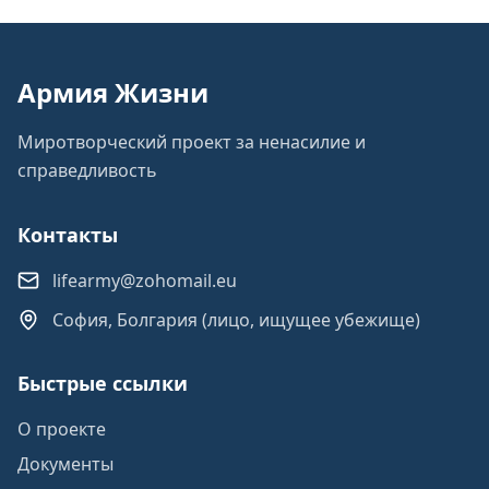
Армия Жизни
Миротворческий проект за ненасилие и
справедливость
Контакты
lifearmy@zohomail.eu
София, Болгария (лицо, ищущее убежище)
Быстрые ссылки
О проекте
Документы