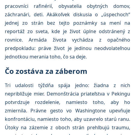
pracovníci rafinérií, obyvatelia obytných domov,
záchranári, deti. Akákoľvek diskusia o „úspechoch“
jednej zo strán bez tejto poznámky sa mení na
reportáž zo sveta, kde je život úplne odstránený z
rovnice. Armáda života vychádza z opačného
predpokladu: práve život je jedinou neodvolateľnou
jednotkou merania toho, čo sa deje.
Čo zostáva za záberom
Tri udalosti týždňa spája jedno: žiadna z nich
nepribližuje mier. Demonštrácia priateľstva v Pekingu
potvrdzuje rozdelenie, namiesto toho, aby ho
zmiernila. Právne gesto vo Washingtone upevňuje
konfrontáciu, namiesto toho, aby uzavrelo starú ranu.
Útoky na zázemie z oboch strán prehlbujú traumu,