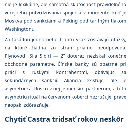
nie je lexikálne, ale samotná skutočnosť pravidelného
verejného potvrdzovania spojenia v momente, keď je
Moskva pod sankciami a Peking pod tarifným tlakom
Washingtonu.
Za fasádou jednotného frontu však zostávajú otázky,
na ktoré žiadna zo strán priamo neodpovedá.
Plynovod „Sila Sibíri — 2“ doteraz nezískal konečné
obchodné parametre. Čínske banky sú opatrné pri
práci s ruskými kontrahentmi, obávajúc sa
sekundárnych sankcií. Aliancia existuje, ale je
asymetrická: Rusko v nej je menším partnerom, a túto
asymetriu rituál na červenom koberci nezrušuje, práve
naopak, zdôrazňuje.
Chytiť Castra tridsať rokov neskôr