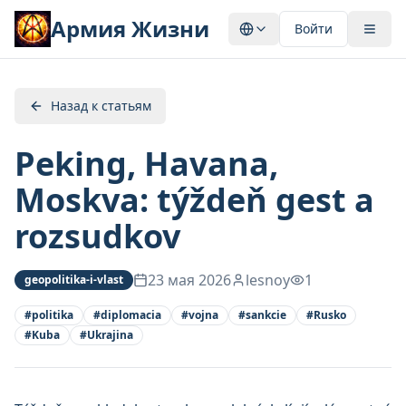
Армия Жизни
Войти
Назад к статьям
Peking, Havana,
Moskva: týždeň gest a
rozsudkov
23 мая 2026
lesnoy
1
geopolitika-i-vlast
#
politika
#
diplomacia
#
vojna
#
sankcie
#
Rusko
#
Kuba
#
Ukrajina