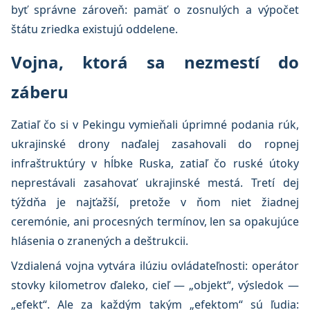
byť správne zároveň: pamäť o zosnulých a výpočet
štátu zriedka existujú oddelene.
Vojna, ktorá sa nezmestí do
záberu
Zatiaľ čo si v Pekingu vymieňali úprimné podania rúk,
ukrajinské drony naďalej zasahovali do ropnej
infraštruktúry v hĺbke Ruska, zatiaľ čo ruské útoky
neprestávali zasahovať ukrajinské mestá. Tretí dej
týždňa je najťažší, pretože v ňom niet žiadnej
ceremónie, ani procesných termínov, len sa opakujúce
hlásenia o zranených a deštrukcii.
Vzdialená vojna vytvára ilúziu ovládateľnosti: operátor
stovky kilometrov ďaleko, cieľ — „objekt“, výsledok —
„efekt“. Ale za každým takým „efektom“ sú ľudia: