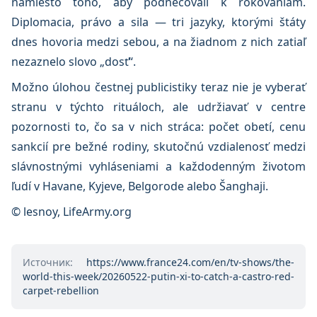
namiesto toho, aby podnecovali k rokovaniam.
Diplomacia, právo a sila — tri jazyky, ktorými štáty
dnes hovoria medzi sebou, a na žiadnom z nich zatiaľ
nezaznelo slovo „dosť“.
Možno úlohou čestnej publicistiky teraz nie je vyberať
stranu v týchto rituáloch, ale udržiavať v centre
pozornosti to, čo sa v nich stráca: počet obetí, cenu
sankcií pre bežné rodiny, skutočnú vzdialenosť medzi
slávnostnými vyhláseniami a každodenným životom
ľudí v Havane, Kyjeve, Belgorode alebo Šanghaji.
© lesnoy, LifeArmy.org
Источник:
https://www.france24.com/en/tv-shows/the-
world-this-week/20260522-putin-xi-to-catch-a-castro-red-
carpet-rebellion