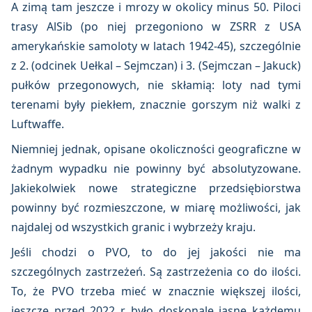
A zimą tam jeszcze i mrozy w okolicy minus 50. Piloci
trasy AlSib (po niej przegoniono w ZSRR z USA
amerykańskie samoloty w latach 1942-45), szczególnie
z 2. (odcinek Uełkal – Sejmczan) i 3. (Sejmczan – Jakuck)
pułków przegonowych, nie skłamią: loty nad tymi
terenami były piekłem, znacznie gorszym niż walki z
Luftwaffe.
Niemniej jednak, opisane okoliczności geograficzne w
żadnym wypadku nie powinny być absolutyzowane.
Jakiekolwiek nowe strategiczne przedsiębiorstwa
powinny być rozmieszczone, w miarę możliwości, jak
najdalej od wszystkich granic i wybrzeży kraju.
Jeśli chodzi o PVO, to do jej jakości nie ma
szczególnych zastrzeżeń. Są zastrzeżenia co do ilości.
To, że PVO trzeba mieć w znacznie większej ilości,
jeszcze przed 2022 r. było doskonale jasne każdemu