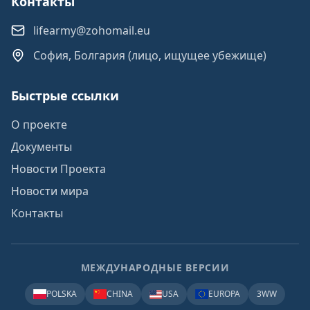
Контакты
lifearmy@zohomail.eu
София, Болгария (лицо, ищущее убежище)
Быстрые ссылки
О проекте
Документы
Новости Проекта
Новости мира
Контакты
МЕЖДУНАРОДНЫЕ ВЕРСИИ
POLSKA
CHINA
USA
EUROPA
3WW