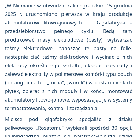
„W Niemanie w obwodzie kaliningradzkim 15 grudnia
2025 r. uruchomiono pierwszą w kraju produkcję
akumulatorów litowo-jonowych. … Gigafabryka –
przedsiębiorstwo pełnego cyklu. Będą tam
produkować masy elektrodowe (pasty), wytwarzać
taśmy elektrodowe, nanosząc te pasty na folię,
następnie ciąć taśmy elektrodowe i wycinać z nich
elektrody określonego kształtu, układać elektrody i
zalewać elektrolity w polimerowe komórki typu pouch
(od ang. pouch – „torba”, „worek”) w postaci cienkich
płytek, zbierać z nich moduły i w końcu montować
akumulatory litowo-jonowe, wyposażając je w systemy
termostatowania, kontroli i zarządzania.
Miejsce pod gigafabrykę specjaliści z działu
paliwowego „Rosatomu” wybierali spośród 30 opcji,
kaliningradzka okazała się najatrakcyjniejsza dzięki