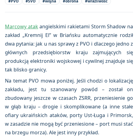
#
PVO
#
SVO
#
wojna
#
obrona
#
wrażliwość
Marcowy atak
angielskimi rakietami Storm Shadow na
zakład „Kremnij El” w Briańsku automatycznie rodził
dwa pytania: jak u nas sprawy z PVO i dlaczego jedno z
głównych przedsiębiorstw kraju zajmujących się
produkcją elektroniki wojskowej i cywilnej znajduje się
tak blisko granicy.
Na temat PVO mowa poniżej. Jeśli chodzi o lokalizację
zakładu, jest tu szanowany powód – został on
zbudowany jeszcze w czasach ZSRR, przeniesienie go
w głąb kraju – drogie i skomplikowane (a inne stałe
ofiary ukraińskich ataków, porty Ust-Ługa i Primorsk,
w zasadzie nie mogą być przeniesione – port musi stać
na brzegu morza). Ale jest inny przykład.