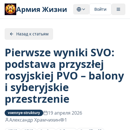
Армия Жизни
Войти
Назад к статьям
Pierwsze wyniki SVO:
podstawa przyszłej
rosyjskiej PVO – balony
i syberyjskie
przestrzenie
19 апреля 2026
voennye-struktury
Александр Храмчихин
1