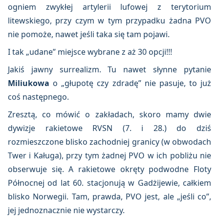
ogniem zwykłej artylerii lufowej z terytorium
litewskiego, przy czym w tym przypadku żadna PVO
nie pomoże, nawet jeśli taka się tam pojawi.
I tak „udane” miejsce wybrane z aż 30 opcji!!!
Jakiś jawny surrealizm. Tu nawet słynne pytanie
Miliukowa
o „głupotę czy zdradę” nie pasuje, to już
coś następnego.
Zresztą, co mówić o zakładach, skoro mamy dwie
dywizje rakietowe RVSN (7. i 28.) do dziś
rozmieszczone blisko zachodniej granicy (w obwodach
Twer i Kaługa), przy tym żadnej PVO w ich pobliżu nie
obserwuje się. A rakietowe okręty podwodne Floty
Północnej od lat 60. stacjonują w Gadżijewie, całkiem
blisko Norwegii. Tam, prawda, PVO jest, ale „jeśli co”,
jej jednoznacznie nie wystarczy.