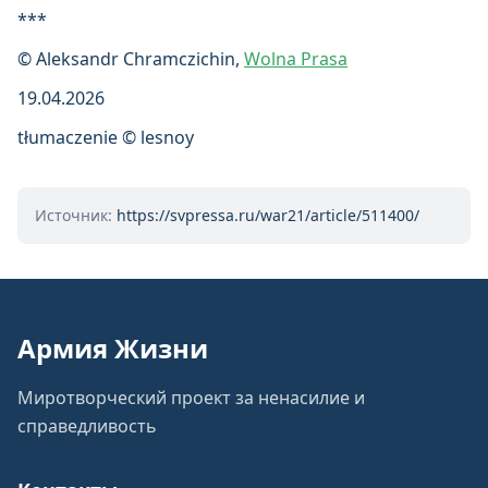
***
© Aleksandr Chramczichin,
Wolna Prasa
19.04.2026
tłumaczenie © lesnoy
Источник:
https://svpressa.ru/war21/article/511400/
Армия Жизни
Миротворческий проект за ненасилие и
справедливость