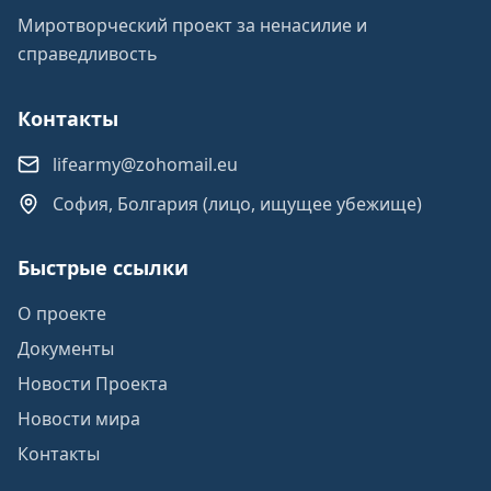
Миротворческий проект за ненасилие и
справедливость
Контакты
lifearmy@zohomail.eu
София, Болгария (лицо, ищущее убежище)
Быстрые ссылки
О проекте
Документы
Новости Проекта
Новости мира
Контакты