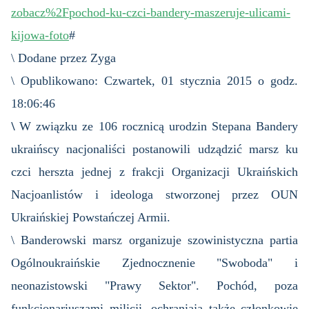
zobacz%2Fpochod-ku-czci-bandery-maszeruje-ulicami-
kijowa-foto
#
\ Dodane przez Zyga
\ Opublikowano: Czwartek, 01 stycznia 2015 o godz.
18:06:46
\
W związku ze 106 rocznicą urodzin Stepana Bandery
ukraińscy nacjonaliści postanowili udządzić marsz ku
czci herszta jednej z frakcji Organizacji Ukraińskich
Nacjoanlistów i ideologa stworzonej przez OUN
Ukraińskiej Powstańczej Armii.
\ Banderowski marsz organizuje szowinistyczna partia
Ogólnoukraińskie Zjednocznenie "Swoboda" i
neonazistowski "Prawy Sektor". Pochód, poza
funkcjonariuszami milicji, ochraniają także członkowie