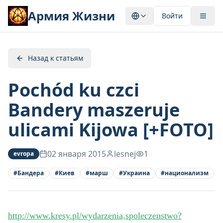
Армия Жизни
Войти
Назад к статьям
Pochód ku czci
Bandery maszeruje
ulicami Kijowa [+FOTO]
02 января 2015
lesnej
1
evropa
#
Бандера
#
Киев
#
марш
#
Украина
#
национализм
http://www.kresy.pl/wydarzenia,spoleczenstwo?