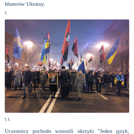
bhaterów Ukrainy.
\
\ \
Uczestnicy pochodu wznosili okrzyki "Jeden język,