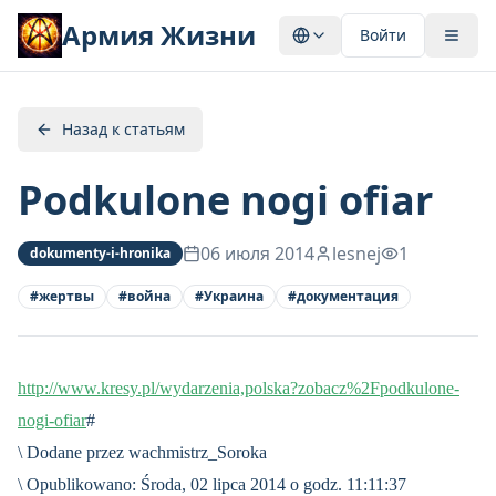
Армия Жизни
Войти
Назад к статьям
Podkulone nogi ofiar
06 июля 2014
lesnej
1
dokumenty-i-hronika
#
жертвы
#
война
#
Украина
#
документация
http://www.kresy.pl/wydarzenia,polska?zobacz%2Fpodkulone-
nogi-ofiar
#
\ Dodane przez wachmistrz_Soroka
\ Opublikowano: Środa, 02 lipca 2014 o godz. 11:11:37