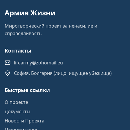
Армия Жизни
Миротворческий проект за ненасилие и
справедливость
Контакты
lifearmy@zohomail.eu
София, Болгария (лицо, ищущее убежище)
Быстрые ссылки
О проекте
Документы
Новости Проекта