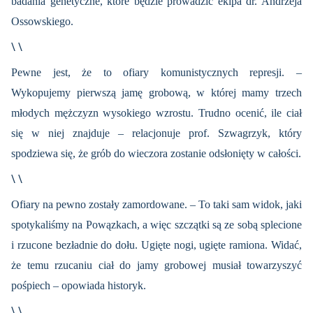
badania genetyczne, które będzie prowadzić ekipa dr. Andrzeja
Ossowskiego.
\ \
Pewne jest, że to ofiary komunistycznych represji. –
Wykopujemy pierwszą jamę grobową, w której mamy trzech
młodych mężczyzn wysokiego wzrostu. Trudno ocenić, ile ciał
się w niej znajduje – relacjonuje prof. Szwagrzyk, który
spodziewa się, że grób do wieczora zostanie odsłonięty w całości.
\ \
Ofiary na pewno zostały zamordowane. – To taki sam widok, jaki
spotykaliśmy na Powązkach, a więc szczątki są ze sobą splecione
i rzucone bezładnie do dołu. Ugięte nogi, ugięte ramiona. Widać,
że temu rzucaniu ciał do jamy grobowej musiał towarzyszyć
pośpiech – opowiada historyk.
\ \