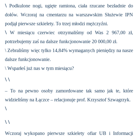
\
Podkulone nogi, ugięte ramiona, ciała rzucane bezładnie do
dołów. Wczoraj na cmentarzu na warszawskim Służewie IPN
podjął pierwsze szkielety. To trzej młodzi mężczyźni.
\
W miesiącu czerwiec otrzymaliśmy od Was 2 967,00 zł,
potrzebujemy zaś na dalsze funkcjonowanie 20 000,00 zł.
\ Zebraliśmy więc tylko 14,84% wymaganych pieniędzy na nasze
dalsze funkcjonowanie.
\ Wsparłeś już nas w tym miesiącu?
\ \
– To na pewno osoby zamordowane tak samo jak te, które
widzieliśmy na Łączce – relacjonuje prof. Krzysztof Szwagrzyk.
\
\ \
Wczoraj wykopano pierwsze szkielety ofiar UB i Informacji