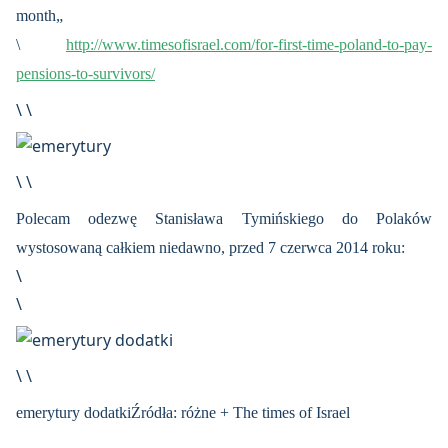
month„
\
http://www.timesofisrael.com/for-first-time-poland-to-pay-
pensions-to-survivors/
\ \
\ \
Polecam odezwę Stanisława Tymińskiego do Polaków
wystosowaną całkiem niedawno, przed 7 czerwca 2014 roku:
\
\
\ \
emerytury dodatkiŹródła: różne + The times of Israel