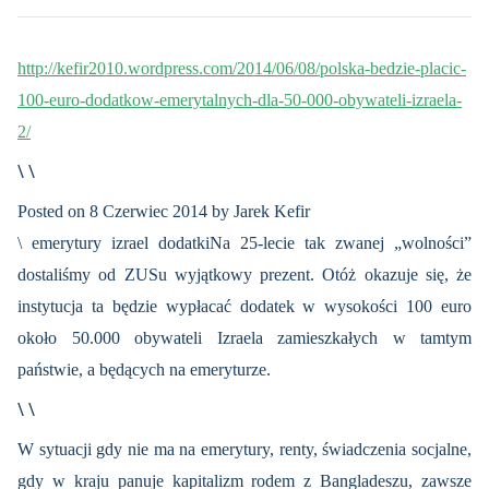
http://kefir2010.wordpress.com/2014/06/08/polska-bedzie-placic-
100-euro-dodatkow-emerytalnych-dla-50-000-obywateli-izraela-
2/
\ \
Posted on 8 Czerwiec 2014 by Jarek Kefir
\ emerytury izrael dodatkiNa 25-lecie tak zwanej „wolności”
dostaliśmy od ZUSu wyjątkowy prezent. Otóż okazuje się, że
instytucja ta będzie wypłacać dodatek w wysokości 100 euro
około 50.000 obywateli Izraela zamieszkałych w tamtym
państwie, a będących na emeryturze.
\ \
W sytuacji gdy nie ma na emerytury, renty, świadczenia socjalne,
gdy w kraju panuje kapitalizm rodem z Bangladeszu, zawsze