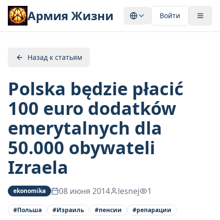
Армия Жизни
Войти
Назад к статьям
Polska będzie płacić
100 euro dodatków
emerytalnych dla
50.000 obywateli
Izraela
08 июня 2014
lesnej
1
ekonomika
#
Польша
#
Израиль
#
пенсии
#
репарации