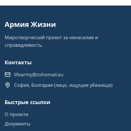
Армия Жизни
Миротворческий проект за ненасилие и
справедливость
Контакты
lifearmy@zohomail.eu
София, Болгария (лицо, ищущее убежище)
Быстрые ссылки
О проекте
Документы