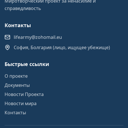
Миротворческий проект за ненасилие и
справедливость
Контакты
lifearmy@zohomail.eu
София, Болгария (лицо, ищущее убежище)
Быстрые ссылки
О проекте
Документы
Новости Проекта
Новости мира
Контакты