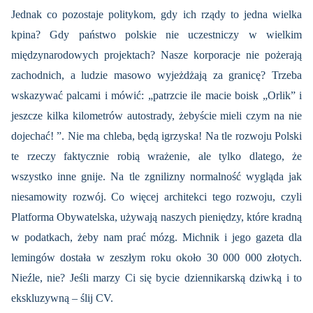
Jednak co pozostaje politykom, gdy ich rządy to jedna wielka
kpina? Gdy państwo polskie nie uczestniczy w wielkim
międzynarodowych projektach? Nasze korporacje nie pożerają
zachodnich, a ludzie masowo wyjeżdżają za granicę? Trzeba
wskazywać palcami i mówić: „patrzcie ile macie boisk „Orlik” i
jeszcze kilka kilometrów autostrady, żebyście mieli czym na nie
dojechać! ”. Nie ma chleba, będą igrzyska! Na tle rozwoju Polski
te rzeczy faktycznie robią wrażenie, ale tylko dlatego, że
wszystko inne gnije. Na tle zgnilizny normalność wygląda jak
niesamowity rozwój. Co więcej architekci tego rozwoju, czyli
Platforma Obywatelska, używają naszych pieniędzy, które kradną
w podatkach, żeby nam prać mózg. Michnik i jego gazeta dla
lemingów dostała w zeszłym roku około 30 000 000 złotych.
Nieźle, nie? Jeśli marzy Ci się bycie dziennikarską dziwką i to
ekskluzywną – ślij CV.