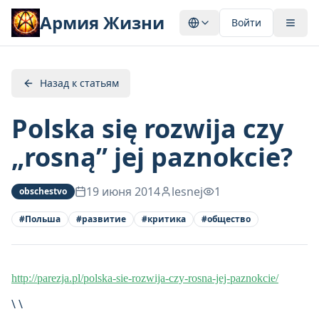
Армия Жизни
Войти
Назад к статьям
Polska się rozwija czy
„rosną” jej paznokcie?
19 июня 2014
lesnej
1
obschestvo
#
Польша
#
развитие
#
критика
#
общество
http://parezja.pl/polska-sie-rozwija-czy-rosna-jej-paznokcie/
\ \