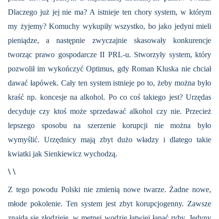
Dlaczego już jej nie ma? A istnieje ten chory system, w którym
my żyjemy? Komuchy wykupiły wszystko, bo jako jedyni mieli
pieniądze, a następnie zwyczajnie skasowały konkurencje
tworząc prawo gospodarcze II PRL-u. Stworzyły system, który
pozwolił im wykończyć Optimus, gdy Roman Kluska nie chciał
dawać łapówek. Cały ten system istnieje po to, żeby można było
kraść np. koncesje na alkohol. Po co coś takiego jest? Urzędas
decyduje czy ktoś może sprzedawać alkohol czy nie. Przecież
lepszego sposobu na szerzenie korupcji nie można było
wymyślić. Urzędnicy mają zbyt dużo władzy i dlatego takie
kwiatki jak Sienkiewicz wychodzą.
\ \
Z tego powodu Polski nie zmienią nowe twarze. Żadne nowe,
młode pokolenie. Ten system jest zbyt korupcjogenny. Zawsze
znajdą się złodzieje, w mętnej wodzie łatwiej łapać ryby. Jedyny