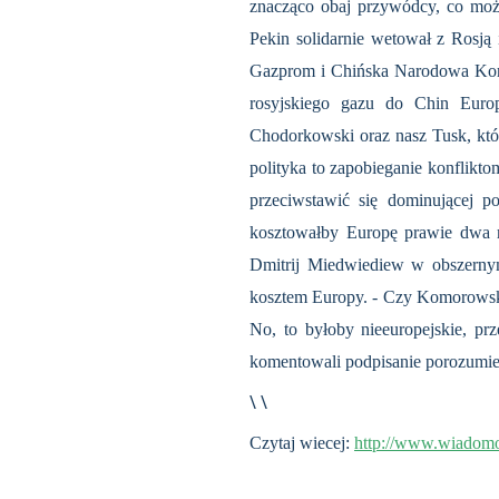
znacząco obaj przywódcy, co moż
Pekin solidarnie wetował z Rosją
Gazprom i Chińska Narodowa Korp
rosyjskiego gazu do Chin Europ
Chodorkowski oraz nasz Tusk, któr
polityka to zapobieganie konflik
przeciwstawić się dominującej po
kosztowałby Europę prawie dwa ra
Dmitrij Miedwiediew w obszernym
kosztem Europy. - Czy Komorowski
No, to byłoby nieeuropejskie, prz
komentowali podpisanie porozumien
\ \
Czytaj wiecej:
http://www.wiadomo