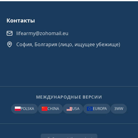
Контакты
lifearmy@zohomail.eu
София, Болгария (лицо, ищущее убежище)
МЕЖДУНАРОДНЫЕ ВЕРСИИ
POLSKA
CHINA
USA
EUROPA
3WW