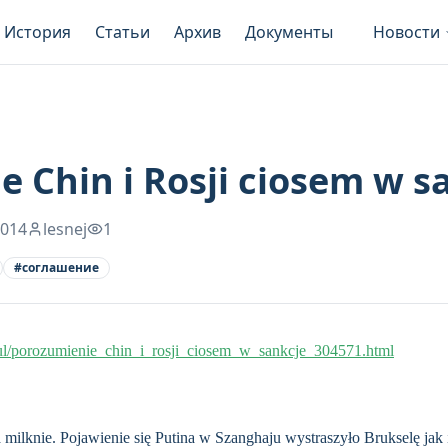
История
Статьи
Архив
Документы
Новости
 Chin i Rosji ciosem w s
2014
lesnej
1
#
соглашение
ul/porozumienie_chin_i_rosji_ciosem_w_sankcje_304571.html
 milknie. Pojawienie się Putina w Szanghaju wystraszyło Brukselę jak 