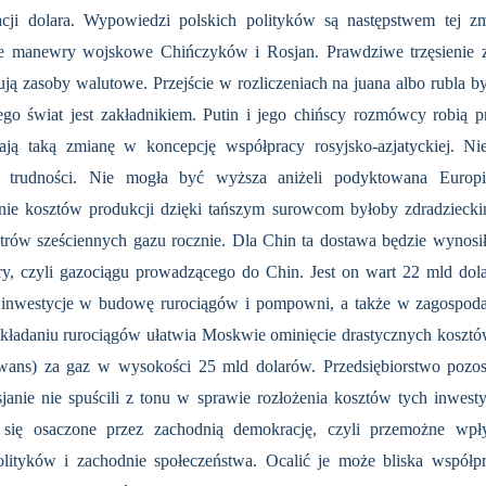
ji dolara. Wypowiedzi polskich polityków są następstwem tej zm
manewry wojskowe Chińczyków i Rosjan. Prawdziwe trzęsienie z
ją zasoby walutowe. Przejście w rozliczeniach na juana albo rubla b
ego świat jest zakładnikiem. Putin i jego chińscy rozmówcy robią p
ą taką zmianę w koncepcję współpracy rosyjsko-azjatyckiej. Nie
o trudności. Nie mogła być wyższa aniżeli podyktowana Europi
nie kosztów produkcji dzięki tańszym surowcom byłoby zdradziecki
trów sześciennych gazu rocznie. Dla Chin ta dostawa będzie wynosi
ury, czyli gazociągu prowadzącego do Chin. Jest on wart 22 mld d
inwestycje w budowę rurociągów i pompowni, a także w zagospodar
kładaniu rurociągów ułatwia Moskwie ominięcie drastycznych koszt
awans) za gaz w wysokości 25 mld dolarów. Przedsiębiorstwo pozos
ie nie spuścili z tonu w sprawie rozłożenia kosztów tych inwesty
 się osaczone przez zachodnią demokrację, czyli przemożne wpły
ityków i zachodnie społeczeństwa. Ocalić je może bliska współpra