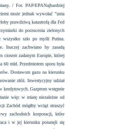
iany. / Fot. PAP/EPANajbardziej
iemi może jednak wywołać "unia
yłoby prawdziwą katastrofą dla Fed
rzymiarki do porzucenia zielonych
 wszystko szło po myśli Putina.
e. Inaczej zachwiano by zasadą
m ciosem zadanym Europie, której
ła 60 mld. Przedmiotem sporu była
olarów. Dostawom gazu na kierunku
owanie złóż. Inwestycyjny udział
ów kredytowych. Gazprom wstępnie
tanie więc w miarę niezależne od
cji Zachód mógłby wciąż straszyć
wy zachodnich korporacji, które
ca i w jej kierunku posunęli się