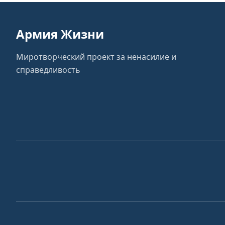
Армия Жизни
Миротворческий проект за ненасилие и
справедливость