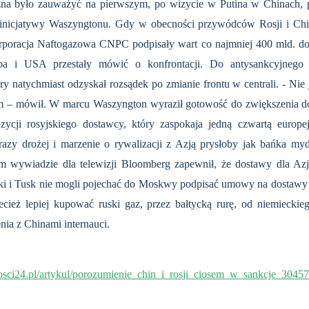
na było zauważyć na pierwszym, po wizycie w Putina w Chinach, 
 inicjatywy Waszyngtonu. Gdy w obecności przywódców Rosji i Chin
oracja Naftogazowa CNPC podpisały wart co najmniej 400 mld. dola
a i USA przestały mówić o konfrontacji. Do antysankcyjnego c
y natychmiast odzyskał rozsądek po zmianie frontu w centrali. - Nie
tom – mówił. W marcu Waszyngton wyraził gotowość do zwiększenia 
zycji rosyjskiego dostawcy, który zaspokaja jedną czwartą europe
zy drożej i marzenie o rywalizacji z Azją prysłoby jak bańka mydl
 wywiadzie dla telewizji Bloomberg zapewnił, że dostawy dla Azj
 i Tusk nie mogli pojechać do Moskwy podpisać umowy na dostawy ga
ecież lepiej kupować ruski gaz, przez bałtycką rurę, od niemieckie
ia z Chinami internauci.
sci24.pl/artykul/porozumienie_chin_i_rosji_ciosem_w_sankcje_30457