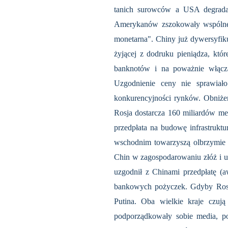
tanich surowców a USA degradac
Amerykanów zszokowały wspólne 
monetarna". Chiny już dywersyfiku
żyjącej z dodruku pieniądza, któr
banknotów i na poważnie włączaj
Uzgodnienie ceny nie sprawiał
konkurencyjności rynków. Obniże
Rosja dostarcza 160 miliardów me
przedpłata na budowę infrastrukt
wschodnim towarzyszą olbrzymie 
Chin w zagospodarowaniu złóż i u
uzgodnił z Chinami przedpłatę (
bankowych pożyczek. Gdyby Rosjan
Putina. Oba wielkie kraje czują
podporządkowały sobie media, pol