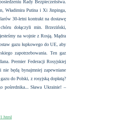
posiedzeniu Rady Bezpieczeństwa.
, Władimira Putina i Xi Jinpinga,
rów 30-letni kontrakt na dostawę
hóru dołączyli min. Brzeziński,
 jesteśmy na wojnie z Rosją. Mądra
dostaw gazu łupkowego do UE, aby
jskiego zapotrzebowania. Ten gaz
ana. Premier Federacji Rosyjskiej
i nie będą bynajmniej zapewniane
zu do Polski, z rosyjską dopłatą?
go pośrednika... Sława Ukrainie! –
1.html