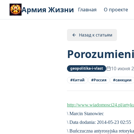
Армия Жизни
Главная
О проекте
Назад к статьям
Porozumienie
10 июня 
geopolitika-i-vlast
#
Китай
#
Россия
#
санкции
http://www.wiadomosci24.pl/artyk
\ Marcin Stanowiec
\ Data dodania: 2014-05-23 02:55
\ Buńczuczna antyrosyjska retoryka