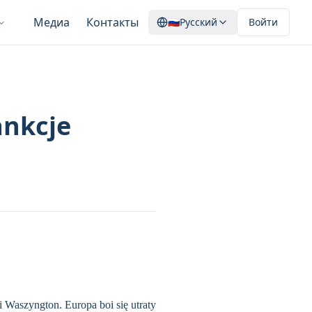
Медиа
Контакты
🇷🇺
Русский
Войти
ankcje
i Waszyngton. Europa boi się utraty