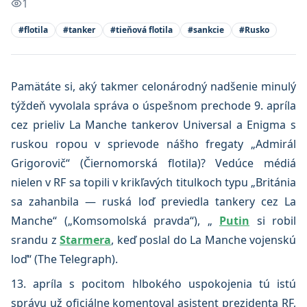
1
#
flotila
#
tanker
#
tieňová flotila
#
sankcie
#
Rusko
Pamätáte si, aký takmer celonárodný nadšenie minulý
týždeň vyvolala správa o úspešnom prechode 9. apríla
cez prieliv La Manche tankerov Universal a Enigma s
ruskou ropou v sprievode nášho fregaty „Admirál
Grigorovič“ (Čiernomorská flotila)? Vedúce médiá
nielen v RF sa topili v krikľavých titulkoch typu „Británia
sa zahanbila — ruská loď previedla tankery cez La
Manche“ („Komsomolská pravda“), „
Putin
si robil
srandu z
Starmera
, keď poslal do La Manche vojenskú
loď“ (The Telegraph).
13. apríla s pocitom hlbokého uspokojenia tú istú
správu už oficiálne komentoval asistent prezidenta RF,