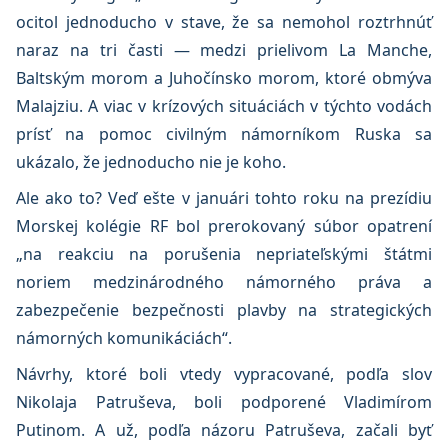
ocitol jednoducho v stave, že sa nemohol roztrhnúť
naraz na tri časti — medzi prielivom La Manche,
Baltským morom a Juhočínsko morom, ktoré obmýva
Malajziu. A viac v krízových situáciách v týchto vodách
prísť na pomoc civilným námorníkom Ruska sa
ukázalo, že jednoducho nie je koho.
Ale ako to? Veď ešte v januári tohto roku na prezídiu
Morskej kolégie RF bol prerokovaný súbor opatrení
„na reakciu na porušenia nepriateľskými štátmi
noriem medzinárodného námorného práva a
zabezpečenie bezpečnosti plavby na strategických
námorných komunikáciách“.
Návrhy, ktoré boli vtedy vypracované, podľa slov
Nikolaja Patruševa, boli podporené Vladimírom
Putinom. A už, podľa názoru Patruševa, začali byť