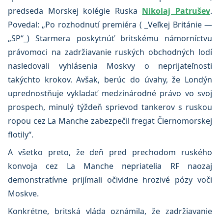
predseda Morskej kolégie Ruska
Nikolaj Patrušev
.
Povedal: „Po rozhodnutí premiéra ( _Veľkej Británie —
„SP“_) Starmera poskytnúť britskému námorníctvu
právomoci na zadržiavanie ruských obchodných lodí
nasledovali vyhlásenia Moskvy o neprijateľnosti
takýchto krokov. Avšak, berúc do úvahy, že Londýn
uprednostňuje vykladať medzinárodné právo vo svoj
prospech, minulý týždeň sprievod tankerov s ruskou
ropou cez La Manche zabezpečil fregat Čiernomorskej
flotily“.
A všetko preto, že deň pred prechodom ruského
konvoja cez La Manche nepriatelia RF naozaj
demonstratívne prijímali očividne hrozivé pózy voči
Moskve.
Konkrétne, britská vláda oznámila, že zadržiavanie