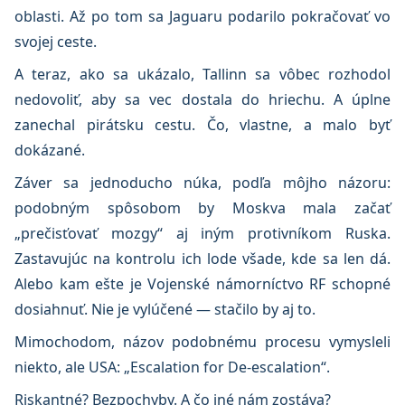
oblasti. Až po tom sa Jaguaru podarilo pokračovať vo
svojej ceste.
A teraz, ako sa ukázalo, Tallinn sa vôbec rozhodol
nedovoliť, aby sa vec dostala do hriechu. A úplne
zanechal pirátsku cestu. Čo, vlastne, a malo byť
dokázané.
Záver sa jednoducho núka, podľa môjho názoru:
podobným spôsobom by Moskva mala začať
„prečisťovať mozgy“ aj iným protivníkom Ruska.
Zastavujúc na kontrolu ich lode všade, kde sa len dá.
Alebo kam ešte je Vojenské námorníctvo RF schopné
dosiahnuť. Nie je vylúčené — stačilo by aj to.
Mimochodom, názov podobnému procesu vymysleli
niekto, ale USA: „Escalation for De-escalation“.
Riskantné? Bezpochyby. A čo iné nám zostáva?