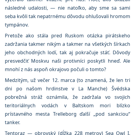
následné udalosti, — nie natoľko, aby sme sa sami
seba kvôli tak nepatrnému dôvodu ohlušovali hromom
tympánov.
Pretože ako stála pred Ruskom otázka pirátskeho
zadržania takmer nikým a takmer na všetkých šírkach
jeho obchodných lodí, tak aj pokračuje stáť. Dôvody
presvedčiť Moskvu naši protivníci poskytli hneď. Ale
mnohí z nás aspoň okrajovo počuli o tomto?
Medzitým, už večer 12. marca (to znamená, že len tri
dni po našom hrdinstve v La Manche) Švédska
pobrežná stráž oznámila, že zadržala vo svojich
teritoriálnych vodách v Baltskom mori blízko
prístavného mesta Trelleborg ďalší „pod sankciou“
tanker.
Tentoraz — obrovský (dĺžka 228 metrov) Sea Owl I,