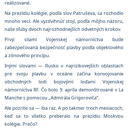
realizované.
Na prezídiu kolégie, podľa slov Patruševa, sa rozhodlo
mnoho vecí. Ale vyzdvihnúť stojí, podľa môjho názoru,
naše sľuby dvoch najrozhodnejších odvetných krokov.
Prvý: silami Vojenskej námorníctva bude
zabezpečovaná bezpečnosť plavby podľa objektového
a zónového princípu.
Inými slovami — Rusko v najrizikovejších oblastiach
pre svoju plavbu v oceáne začína konvojovanie
obchodných lodí bojovými loďami Vojenskej
námorníctva RF. Čo bolo 9. apríla demonštrované v La
Manche s pomocou „Admirála Grigoroviča“.
Ale pozrite sa — iba raz. A po takmer troch mesiacoch,
keď sa to všetko preberalo na prezídiu Moskvou
kolégie. Prečo?