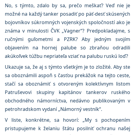
No, s týmto, zdalo by sa, prečo meškať? Veď nie je
možné na každý tanker posadiť po päť-desť skúsených
bojovníkov súkromných vojenských spoločností ako je
známa v minulosti ČVК „Vagner“? Predpokladajme, s
ručnými guľometmi a PZRK? Aby jedným svojím
objavením na hornej palube so zbraňou odradili
akúkoľvek túžbu nepriateľa vziať na palubu ruskú loď?
Ukazuje sa, že aj s týmto všetkým je to zložité. Aby ste
sa oboznámili aspoň s časťou prekážok na tejto ceste,
stačí sa oboznámiť s otvoreným kolektívnym listom
Patruševovi skupiny kapitánov tankerov ruského
obchodného námorníctva, nedávno publikovaným v
petrohradskom vydaní „Námorný vestník“.
V liste, konkrétne, sa hovorí: „My s pochopením
pristupujeme k želaniu štátu posilniť ochranu našej