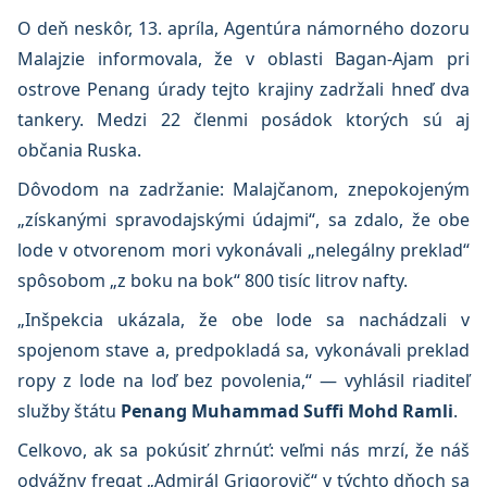
O deň neskôr, 13. apríla, Agentúra námorného dozoru
Malajzie informovala, že v oblasti Bagan-Ajam pri
ostrove Penang úrady tejto krajiny zadržali hneď dva
tankery. Medzi 22 členmi posádok ktorých sú aj
občania Ruska.
Dôvodom na zadržanie: Malajčanom, znepokojeným
„získanými spravodajskými údajmi“, sa zdalo, že obe
lode v otvorenom mori vykonávali „nelegálny preklad“
spôsobom „z boku na bok“ 800 tisíc litrov nafty.
„Inšpekcia ukázala, že obe lode sa nachádzali v
spojenom stave a, predpokladá sa, vykonávali preklad
ropy z lode na loď bez povolenia,“ — vyhlásil riaditeľ
služby štátu
Penang Muhammad Suffi Mohd Ramli
.
Celkovo, ak sa pokúsiť zhrnúť: veľmi nás mrzí, že náš
odvážny fregat „Admirál Grigorovič“ v týchto dňoch sa