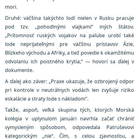
mori.
Druhé: väčšina takýchto lodí nielen v Rusku pracuje
pod tzv. „pohodlnými vlajkami“ iných štátov.
„Prítomnosť ruských vojakov na palube urobí také
lode neprijateľnými pre väčšinu prístavov Ázie,
Blízkeho východu a Afriky, a tiež povedie k okamžitému
odvolaniu ich poistného krytia,“ — hovorí sa ďalej v
dokumente.
A ďalej ako záver: „Praxe ukazuje, že ozbrojený odpor
pri kontrole v neutrálnych vodách len zvyšuje riziko
eskalácie a straty lode s nákladom“.
Takže, aspoň, veľká skupina tých, ktorých Morská
kolégia v uplynulom januári navrhla začať chrániť
vymysleným spôsobom, odpovedala Patruševovi
kategorickým „nie“. Čím, s celou zjavnosťou, a