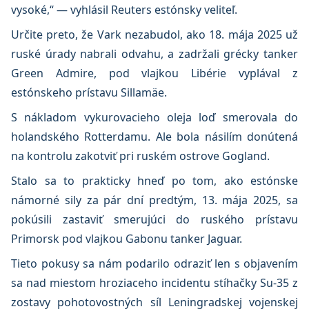
vysoké,“ — vyhlásil Reuters estónsky veliteľ.
Určite preto, že Vark nezabudol, ako 18. mája 2025 už
ruské úrady nabrali odvahu, a zadržali grécky tanker
Green Admire, pod vlajkou Libérie vyplával z
estónskeho prístavu Sillamäe.
S nákladom vykurovacieho oleja loď smerovala do
holandského Rotterdamu. Ale bola násilím donútená
na kontrolu zakotviť pri ruském ostrove Gogland.
Stalo sa to prakticky hneď po tom, ako estónske
námorné sily za pár dní predtým, 13. mája 2025, sa
pokúsili zastaviť smerujúci do ruského prístavu
Primorsk pod vlajkou Gabonu tanker Jaguar.
Tieto pokusy sa nám podarilo odraziť len s objavením
sa nad miestom hroziaceho incidentu stíhačky Su-35 z
zostavy pohotovostných síl Leningradskej vojenskej