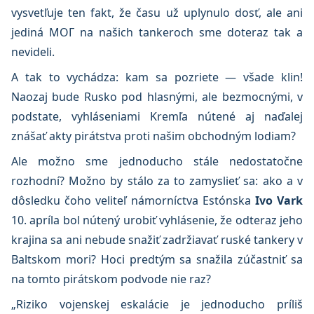
vysvetľuje ten fakt, že času už uplynulo dosť, ale ani
jediná MOГ na našich tankeroch sme doteraz tak a
nevideli.
A tak to vychádza: kam sa pozriete — všade klin!
Naozaj bude Rusko pod hlasnými, ale bezmocnými, v
podstate, vyhláseniami Kremľa nútené aj naďalej
znášať akty pirátstva proti našim obchodným lodiam?
Ale možno sme jednoducho stále nedostatočne
rozhodní? Možno by stálo za to zamyslieť sa: ako a v
dôsledku čoho veliteľ námorníctva Estónska
Ivo Vark
10. apríla bol nútený urobiť vyhlásenie, že odteraz jeho
krajina sa ani nebude snažiť zadržiavať ruské tankery v
Baltskom mori? Hoci predtým sa snažila zúčastniť sa
na tomto pirátskom podvode nie raz?
„Riziko vojenskej eskalácie je jednoducho príliš