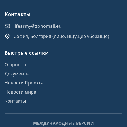
Контакты
lifearmy@zohomail.eu
София, Болгария (лицо, ищущее убежище)
Быстрые ссылки
О проекте
Документы
Новости Проекта
Новости мира
Контакты
МЕЖДУНАРОДНЫЕ ВЕРСИИ