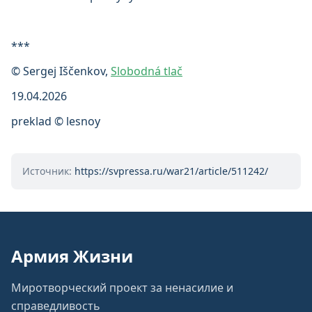
***
© Sergej Iščenkov,
Slobodná tlač
19.04.2026
preklad © lesnoy
Источник:
https://svpressa.ru/war21/article/511242/
Армия Жизни
Миротворческий проект за ненасилие и
справедливость