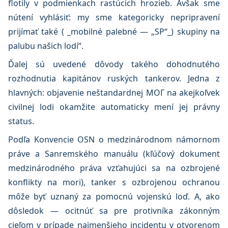
flotily v podmienkach rastúcich hrozieb. Avšak sme
nútení vyhlásiť: my sme kategoricky nepripravení
prijímať také ( _mobilné palebné — „SP“_) skupiny na
palubu našich lodí“.
Ďalej sú uvedené dôvody takého dohodnutého
rozhodnutia kapitánov ruských tankerov. Jedna z
hlavných: objavenie neštandardnej MOГ na akejkoľvek
civilnej lodi okamžite automaticky mení jej právny
status.
Podľa Konvencie OSN o medzinárodnom námornom
práve a Sanremského manuálu (kľúčový dokument
medzinárodného práva vzťahujúci sa na ozbrojené
konflikty na mori), tanker s ozbrojenou ochranou
môže byť uznaný za pomocnú vojenskú loď. A, ako
dôsledok — ocitnúť sa pre protivníka zákonným
cieľom v prípade najmenšieho incidentu v otvorenom