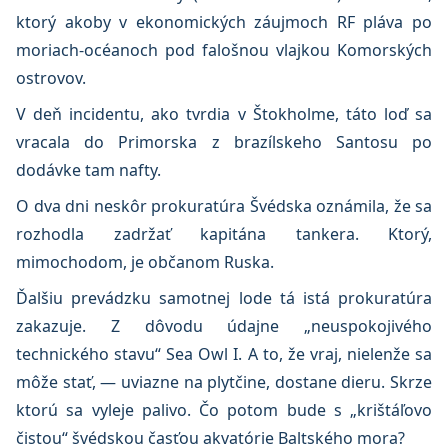
ktorý akoby v ekonomických záujmoch RF pláva po
moriach-océanoch pod falošnou vlajkou Komorských
ostrovov.
V deň incidentu, ako tvrdia v Štokholme, táto loď sa
vracala do Primorska z brazílskeho Santosu po
dodávke tam nafty.
O dva dni neskôr prokuratúra Švédska oznámila, že sa
rozhodla zadržať kapitána tankera. Ktorý,
mimochodom, je občanom Ruska.
Ďalšiu prevádzku samotnej lode tá istá prokuratúra
zakazuje. Z dôvodu údajne „neuspokojivého
technického stavu“ Sea Owl I. A to, že vraj, nielenže sa
môže stať, — uviazne na plytčine, dostane dieru. Skrze
ktorú sa vyleje palivo. Čo potom bude s „krištáľovo
čistou“ švédskou časťou akvatórie Baltského mora?