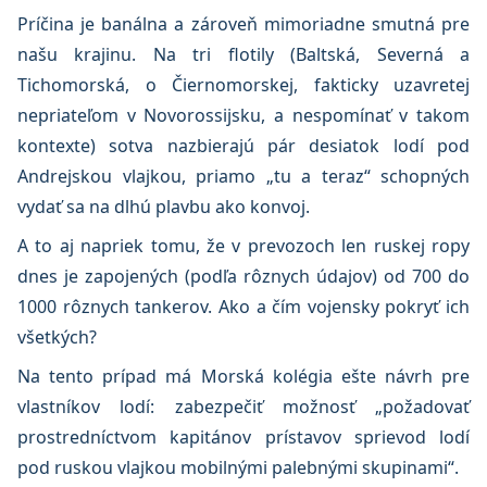
Príčina je banálna a zároveň mimoriadne smutná pre
našu krajinu. Na tri flotily (Baltská, Severná a
Tichomorská, o Čiernomorskej, fakticky uzavretej
nepriateľom v Novorossijsku, a nespomínať v takom
kontexte) sotva nazbierajú pár desiatok lodí pod
Andrejskou vlajkou, priamo „tu a teraz“ schopných
vydať sa na dlhú plavbu ako konvoj.
A to aj napriek tomu, že v prevozoch len ruskej ropy
dnes je zapojených (podľa rôznych údajov) od 700 do
1000 rôznych tankerov. Ako a čím vojensky pokryť ich
všetkých?
Na tento prípad má Morská kolégia ešte návrh pre
vlastníkov lodí: zabezpečiť možnosť „požadovať
prostredníctvom kapitánov prístavov sprievod lodí
pod ruskou vlajkou mobilnými palebnými skupinami“.