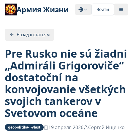
Армия Жизни
Войти
Назад к статьям
Pre Rusko nie sú žiadni
„Admiráli Grigoroviče“
dostatoční na
konvojovanie všetkých
svojich tankerov v
Svetovom oceáne
19 апреля 2026
Сергей Ищенко
geopolitika-i-vlast