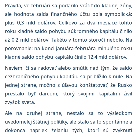
Pravda, vo februári sa podarilo vrátiť do kladnej zóny,
ale hodnota salda finančného účtu bola symbolická:
plus 0,3 mld dolárov. Celkovo za dva mesiace tohto
roku kladné saldo pohybu súkromného kapitálu činilo
až 0,2 mld dolárov! Takéto v tomto storočí nebolo. Na
porovnanie: na konci januára-februára minulého roku
kladné saldo pohybu kapitálu činilo 12,4 mld dolárov.
Neviem, či sa radovať alebo smútiť nad tým, že saldo
cezhraničného pohybu kapitálu sa priblížilo k nule. Na
jednej strane, možno s úľavou konštatovať, že Rusko
prestalo byť darcom, ktorý svojimi kapitálmi živil
zvyšok sveta.
Ale na druhej strane, nestalo sa to výsledkom
uvedomelej štátnej politiky, ale stalo sa to spontánne a
dokonca napriek želaniu tých, ktorí sú zvyknutí