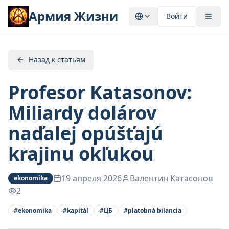
Армия Жизни
Войти
Назад к статьям
Profesor Katasonov:
Miliardy dolárov
naďalej opúšťajú
krajinu okľukou
19 апреля 2026
Валентин Катасонов
ekonomika
2
#
ekonomika
#
kapitál
#
ЦБ
#
platobná bilancia