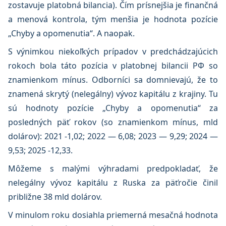
zostavuje platobná bilancia). Čím prísnejšia je finančná
a menová kontrola, tým menšia je hodnota pozície
„Chyby a opomenutia“. A naopak.
S výnimkou niekoľkých prípadov v predchádzajúcich
rokoch bola táto pozícia v platobnej bilancii РФ so
znamienkom mínus. Odborníci sa domnievajú, že to
znamená skrytý (nelegálny) vývoz kapitálu z krajiny. Tu
sú hodnoty pozície „Chyby a opomenutia“ za
posledných päť rokov (so znamienkom mínus, mld
dolárov): 2021 -1,02; 2022 — 6,08; 2023 — 9,29; 2024 —
9,53; 2025 -12,33.
Môžeme s malými výhradami predpokladať, že
nelegálny vývoz kapitálu z Ruska za päťročie činil
približne 38 mld dolárov.
V minulom roku dosiahla priemerná mesačná hodnota