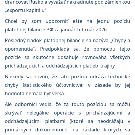
drancovať Rusko a vyvážať nakradnuté pod zámienkou
„exportu kapitálu“.
Chcel by som upozorniť ešte na jednu pozíciu
platobnej bilancie РФ za január-február 2026.
Posledný riadok platobnej bilancie sa nazýva „Chyby a
opomenutia“. Predpokladá sa, že pomocou tejto
pozície sa skutočne dosahuje rovnováha všetkých
prichádzajúcich a odchádzajúcich platieb krajiny.
Niekedy sa hovorí, že táto pozícia odráža technické
chyby štatistického účtovníctva; v zásade by jej
hodnota nemala byť veľká.
Ale odborníci vedia, že za touto pozíciou sa môžu
skrývať nelegálne operácie s prichádzajúcimi a
odchádzajúcimi platbami (ktoré sa neodrážajú v
primárnych dokumentoch, na základe ktorých sa