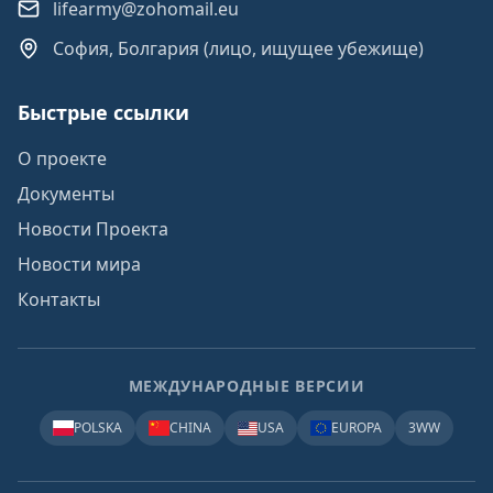
lifearmy@zohomail.eu
София, Болгария (лицо, ищущее убежище)
Быстрые ссылки
О проекте
Документы
Новости Проекта
Новости мира
Контакты
МЕЖДУНАРОДНЫЕ ВЕРСИИ
POLSKA
CHINA
USA
EUROPA
3WW