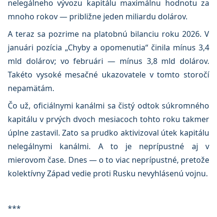
nelegálneho vývozu kapitálu maximálnu hodnotu za
mnoho rokov — približne jeden miliardu dolárov.
A teraz sa pozrime na platobnú bilanciu roku 2026. V
januári pozícia „Chyby a opomenutia“ činila mínus 3,4
mld dolárov; vo februári — mínus 3,8 mld dolárov.
Takéto vysoké mesačné ukazovatele v tomto storočí
nepamätám.
Čo už, oficiálnymi kanálmi sa čistý odtok súkromného
kapitálu v prvých dvoch mesiacoch tohto roku takmer
úplne zastavil. Zato sa prudko aktivizoval útek kapitálu
nelegálnymi kanálmi. A to je neprípustné aj v
mierovom čase. Dnes — o to viac neprípustné, pretože
kolektívny Západ vedie proti Rusku nevyhlásenú vojnu.
***