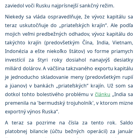
zaviedol voči Rusku najprísnejší sankčný režim.
Niekedy sa vláda ospravedlňuje, že vývoz kapitálu sa
teraz uskutočňuje do „priateľských krajín“. Ale podľa
mojich veľmi predbežných odhadov, vývoz kapitálu do
takýchto krajín (predovšetkým Čína, India, Vietnam,
Indonézia a ešte niekoľko štátov) vo forme priamych
investícií za štyri roky dosiahol nanajvýš desiatky
miliárd dolárov. A väčšina takzvaného exportu kapitálu
je jednoducho skladovanie meny (predovšetkým rupií
a jüanov) v bankách „priateľských“ krajín. Už som sa
dotkol tohto bolestivého problému v
článku
„India sa
premenila na 'bermudský trojuholník', v ktorom mizne
exportný výnos Ruska“.
A teraz sa pozrime na čísla za tento rok. Saldo
platobnej bilancie (účtu bežných operácií) za január