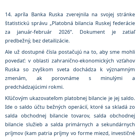
14. apríla Banka Ruska zverejnila na svojej stránke
štatistickú správu „Platobná bilancia Ruskej federácie
za január-február 2026“. Dokument je zatiaľ
predbežný, bez detailizácie.
Ale už dostupné čísla postačujú na to, aby sme mohli
povedať: v oblasti zahranično-ekonomických vzťahov
Ruska so zvyškom sveta dochádza k významným
zmenám, ak porovnáme s minulými a
predchádzajúcimi rokmi.
Kľúčovým ukazovateľom platobnej bilancie je jej saldo.
Ide o saldo účtu bežných operácií, ktoré sa skladá zo
salda obchodnej bilancie tovarov, salda obchodnej
bilancie služieb a salda primárnych a sekundárnych
príjmov (kam patria príjmy vo forme miezd, investičné