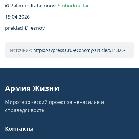
© Valentin Katasonov,
Slobodná tlač
19.04.2026
preklad © lesnoy
Источник:
https://svpressa.ru/economy/article/511326/
Армия Жизни
Миротворческий проект за ненасилие и
справедливость
Контакты