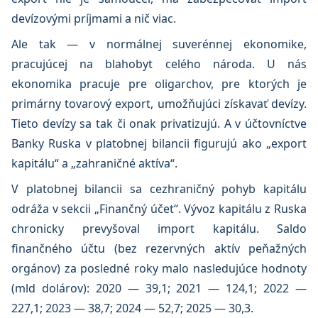
devízovými príjmami a nič viac.
Ale tak — v normálnej suverénnej ekonomike,
pracujúcej na blahobyt celého národa. U nás
ekonomika pracuje pre oligarchov, pre ktorých je
primárny tovarový export, umožňujúci získavať devízy.
Tieto devízy sa tak či onak privatizujú. A v účtovníctve
Banky Ruska v platobnej bilancii figurujú ako „export
kapitálu“ a „zahraničné aktíva“.
V platobnej bilancii sa cezhraničný pohyb kapitálu
odráža v sekcii „Finančný účet“. Vývoz kapitálu z Ruska
chronicky prevyšoval import kapitálu. Saldo
finančného účtu (bez rezervných aktív peňažných
orgánov) za posledné roky malo nasledujúce hodnoty
(mld dolárov): 2020 — 39,1; 2021 — 124,1; 2022 —
227,1; 2023 — 38,7; 2024 — 52,7; 2025 — 30,3.