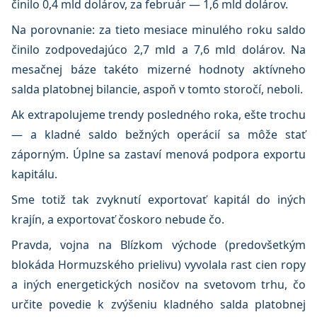
činilo 0,4 mld dolárov, za február — 1,6 mld dolárov.
Na porovnanie: za tieto mesiace minulého roku saldo
činilo zodpovedajúco 2,7 mld a 7,6 mld dolárov. Na
mesačnej báze takéto mizerné hodnoty aktívneho
salda platobnej bilancie, aspoň v tomto storočí, neboli.
Ak extrapolujeme trendy posledného roka, ešte trochu
— a kladné saldo bežných operácií sa môže stať
záporným. Úplne sa zastaví menová podpora exportu
kapitálu.
Sme totiž tak zvyknutí exportovať kapitál do iných
krajín, a exportovať čoskoro nebude čo.
Pravda, vojna na Blízkom východe (predovšetkým
blokáda Hormuzského prielivu) vyvolala rast cien ropy
a iných energetických nosičov na svetovom trhu, čo
určite povedie k zvýšeniu kladného salda platobnej