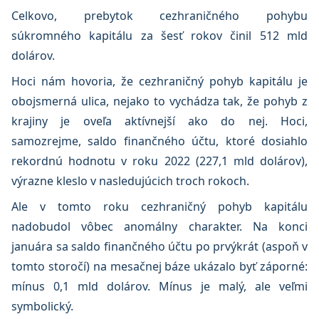
Celkovo, prebytok cezhraničného pohybu
súkromného kapitálu za šesť rokov činil 512 mld
dolárov.
Hoci nám hovoria, že cezhraničný pohyb kapitálu je
obojsmerná ulica, nejako to vychádza tak, že pohyb z
krajiny je oveľa aktívnejší ako do nej. Hoci,
samozrejme, saldo finančného účtu, ktoré dosiahlo
rekordnú hodnotu v roku 2022 (227,1 mld dolárov),
výrazne kleslo v nasledujúcich troch rokoch.
Ale v tomto roku cezhraničný pohyb kapitálu
nadobudol vôbec anomálny charakter. Na konci
januára sa saldo finančného účtu po prvýkrát (aspoň v
tomto storočí) na mesačnej báze ukázalo byť záporné:
mínus 0,1 mld dolárov. Mínus je malý, ale veľmi
symbolický.