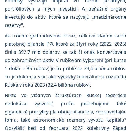
Podniky vyvážajú kapitál vo forme priamych,
portfóliových a iných investícií. A peňažné orgány
investujú do aktív, ktoré sa nazývajú „medzinárodné
rezervy“.
Ak trochu zjednodušíme obraz, celkové kladné saldo
platobnej bilancie РФ, ktoré za štyri roky (2022−2025)
činilo 392,7 mld dolárov, sa tak či onak konvertovalo
do zahraničných aktív. V rubľovom vyjadrení (pri kurze
1 dolár = 85 rubľov) je to približne 33,4 bilióna rubľov.
To je dokonca viac ako výdavky federálneho rozpočtu
Ruska v roku 2023 (32,4 bilióna rubľov).
Nikto vo vládnych štruktúrach Ruskej federácie
nedokázal vysvetliť, prečo potrebujeme také
gigantické prebytky platobnej bilancie a, zodpovedajúc
tomu, také astronomické rozmery vývozu kapitálu?
Obzvlášť keď od februára 2022 kolektívny Západ