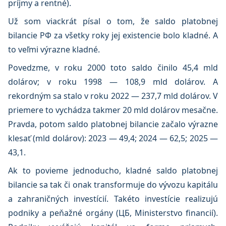
príjmy a rentné).
Už som viackrát písal o tom, že saldo platobnej
bilancie РФ za všetky roky jej existencie bolo kladné. A
to veľmi výrazne kladné.
Povedzme, v roku 2000 toto saldo činilo 45,4 mld
dolárov; v roku 1998 — 108,9 mld dolárov. A
rekordným sa stalo v roku 2022 — 237,7 mld dolárov. V
priemere to vychádza takmer 20 mld dolárov mesačne.
Pravda, potom saldo platobnej bilancie začalo výrazne
klesať (mld dolárov): 2023 — 49,4; 2024 — 62,5; 2025 —
43,1.
Ak to povieme jednoducho, kladné saldo platobnej
bilancie sa tak či onak transformuje do vývozu kapitálu
a zahraničných investícií. Takéto investície realizujú
podniky a peňažné orgány (ЦБ, Ministerstvo financií).