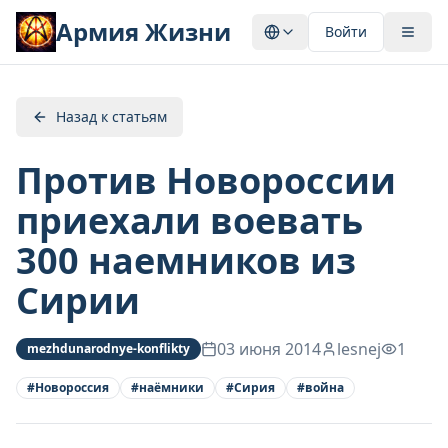
Армия Жизни
Войти
Назад к статьям
Против Новороссии
приехали воевать
300 наемников из
Сирии
03 июня 2014
lesnej
1
mezhdunarodnye-konflikty
#
Новороссия
#
наёмники
#
Сирия
#
война