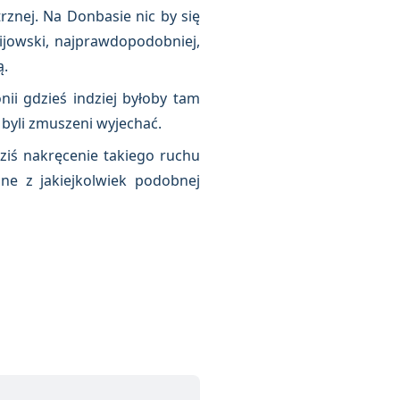
znej. Na Donbasie nic by się
ijowski, najprawdopodobniej,
ą.
ii gdzieś indziej byłoby tam
y byli zmuszeni wyjechać.
ziś nakręcenie takiego ruchu
ne z jakiejkolwiek podobnej