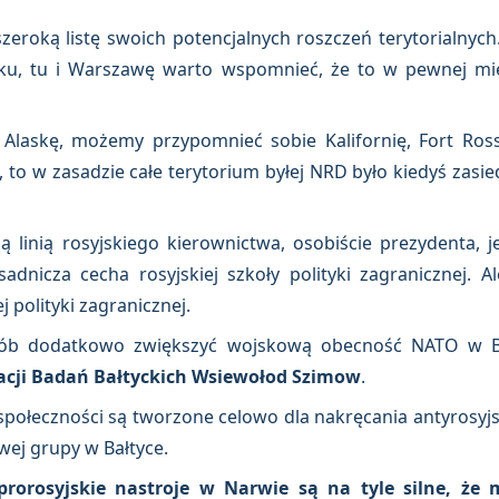
szeroką listę swoich potencjalnych roszczeń terytorialny
ku, tu i Warszawę warto wspomnieć, że to w pewnej mier
askę, możemy przypomnieć sobie Kalifornię, Fort Ross. 
u, to w zasadzie całe terytorium byłej NRD było kiedyś zasie
ą linią rosyjskiego kierownictwa, osobiście prezydenta, 
dnicza cecha rosyjskiej szkoły polityki zagranicznej. 
 polityki zagranicznej.
sób dodatkowo zwiększyć wojskową obecność NATO w B
jacji Badań Bałtyckich Wsiewołod Szimow
.
połeczności są tworzone celowo dla nakręcania antyrosyjski
ej grupy w Bałtyce.
, prorosyjskie nastroje w Narwie są na tyle silne, ż