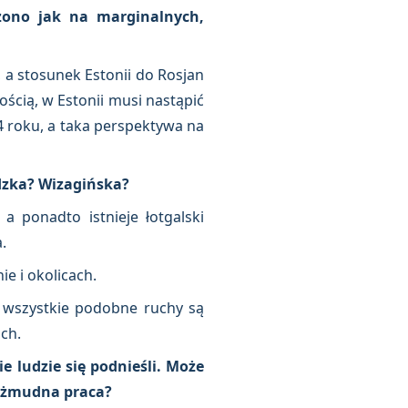
zono jak na marginalnych,
 a stosunek Estonii do Rosjan
ością, w Estonii musi nastąpić
4 roku, a taka perspektywa na
dzka?
Wizagińska?
 ponadto istnieje łotgalski
.
e i okolicach.
 a wszystkie podobne ruchy są
ch.
ie ludzie się podnieśli. Może
, żmudna praca?