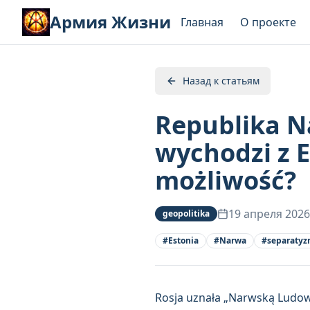
Армия Жизни
Главная
О проекте
Назад к статьям
Republika Na
wychodzi z E
możliwość?
19 апреля 2026
geopolitika
#
Estonia
#
Narwa
#
separaty
Rosja uznała „Narwską Ludową 