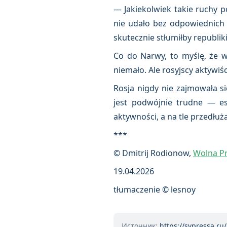
— Jakiekolwiek takie ruchy p
nie udało bez odpowiednich n
skutecznie stłumiłby republiki
Co do Narwy, to myślę, że w 
niemało. Ale rosyjscy aktywiśc
Rosja nigdy nie zajmowała s
jest podwójnie trudne — est
aktywności, a na tle przedłuża
***
© Dmitrij Rodionow,
Wolna P
19.04.2026
tłumaczenie © lesnoy
Источник:
https://svpressa.ru/