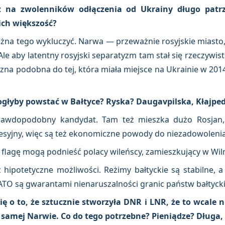
ż na zwolenników odłączenia od Ukrainy długo patr
 ich większość?
żna tego wykluczyć. Narwa — przeważnie rosyjskie miasto,
Ale aby latentny rosyjski separatyzm tam stał się rzeczywist
czna podobna do tej, która miała miejsce na Ukrainie w 201
mogłyby powstać w Bałtyce? Ryska? Daugavpilska, Kłajpe
rawdopodobny kandydat. Tam też mieszka dużo Rosjan, a
esyjny, więc są też ekonomiczne powody do niezadowolenia
flagę mogą podnieść polacy wileńscy, zamieszkujący w Wilni
iż hipotetyczne możliwości. Reżimy bałtyckie są stabilne,
ATO są gwarantami nienaruszalności granic państw bałtycki
ię o to, że sztucznie stworzyła DNR i LNR, że to wcale n
 samej Narwie. Co do tego potrzebne? Pieniądze? Długa