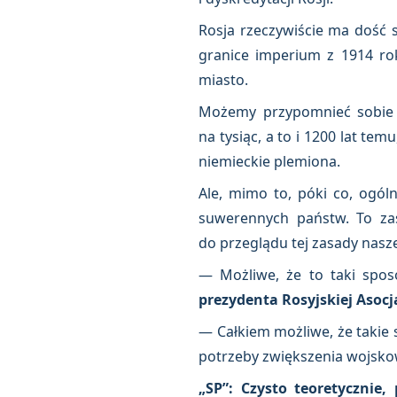
Rosja rzeczywiście ma dość 
granice imperium z 1914 ro
miasto.
Możemy przypomnieć sobie Al
na tysiąc, a to i 1200 lat tem
niemieckie plemiona.
Ale, mimo to, póki co, ogóln
suwerennych państw. To zasa
do przeglądu tej zasady naszej
— Możliwe, że to taki spo
prezydenta Rosyjskiej Asoc
— Całkiem możliwe, że takie s
potrzeby zwiększenia wojskow
„SP”: Czysto teoretycznie