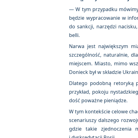
— W tym przypadku mówimy to
będzie wypracowanie w infor
do sankcji, narzędzi nacisk
belli.
Narwa jest największym mia
szczególność, naturalnie, d
miejscem. Miasto, mimo wszyst
Donieck był w składzie Ukrainy
Dlatego podobną retoryką p
przykład, pokoju nystadzkieg
dość poważne pieniądze.
W tym kontekście celowe cha
scenariuszy dalszego rozwoj
gdzie takie zjednoczenia 
i dyskredytacji Rosji.