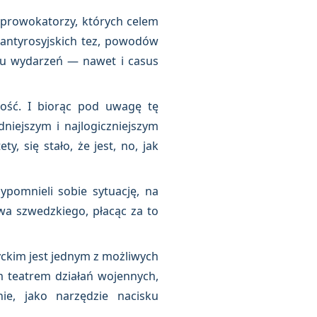
 prowokatorzy, których celem
 antyrosyjskich tez, powodów
oju wydarzeń — nawet i casus
zość. I biorąc pod uwagę tę
niejszym i najlogiczniejszym
y, się stało, że jest, no, jak
pomnieli sobie sytuację, na
twa szwedzkiego, płacąc za to
ckim jest jednym z możliwych
m teatrem działań wojennych,
ie, jako narzędzie nacisku