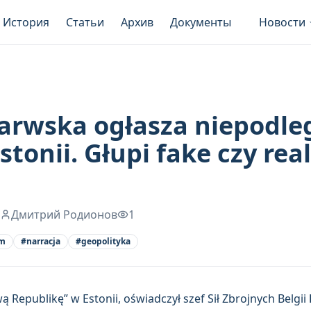
История
Статьи
Архив
Документы
Новости
rwska ogłasza niepodległ
stonii. Głupi fake czy rea
Дмитрий Родионов
1
zm
#
narracja
#
geopolityka
Republikę” w Estonii, oświadczył szef Sił Zbrojnych Belgii