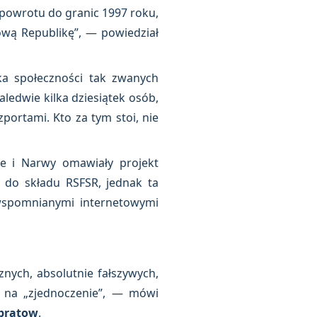
 powrotu do granic 1997 roku,
ową Republikę”, — powiedział
ka społeczności tak zwanych
aledwie kilka dziesiątek osób,
portami. Kto za tym stoi, nie
äe i Narwy omawiały projekt
m do składu RSFSR, jednak ta
a wspomnianymi internetowymi
ych, absolutnie fałszywych,
 na „zjednoczenie”, — mówi
ybratow
.