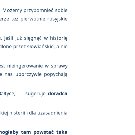
ch. Możemy przypomnieć sobie
ze też pierwotnie rosyjskie
Jeśli już sięgnąć w historię
dlone przez słowiańskie, a nie
jest nieingerowanie w sprawy
Ale nas uporczywie popychają
ałtyce, — sugeruje
doradca
ej histerii i dla uzasadnienia
e mogłaby tam powstać taka