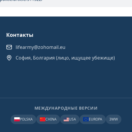
Контакты
lifearmy@zohomail.eu
София, Болгария (лицо, ищущее убежище)
МЕЖДУНАРОДНЫЕ ВЕРСИИ
POLSKA
CHINA
USA
EUROPA
3WW