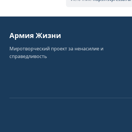
Армия Жизни
Миротворческий проект за ненасилие и
справедливость