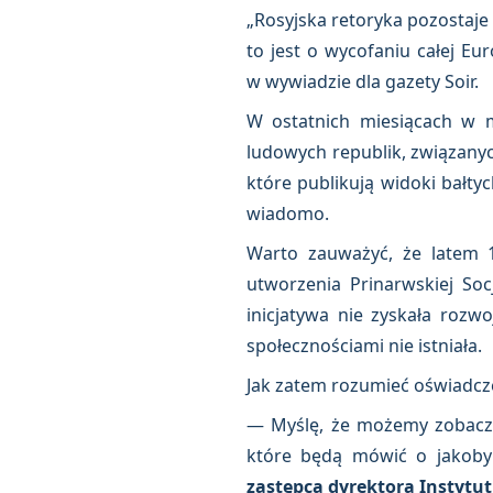
„Rosyjska retoryka pozostaje
to jest o wycofaniu całej E
w wywiadzie dla gazety Soir.
W ostatnich miesiącach w m
ludowych republik, związanych
które publikują widoki bałty
wiadomo.
Warto zauważyć, że latem 1
utworzenia Prinarwskiej Soc
inicjatywa nie zyskała rozw
społecznościami nie istniała.
Jak zatem rozumieć oświadcze
— Myślę, że możemy zobaczy
które będą mówić o jakoby
zastępca dyrektora Instytu