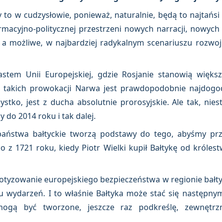
 w cudzysłowie, ponieważ, naturalnie, będą to najtańsi
macyjno-politycznej przestrzeni nowych narracji, nowych
u, a możliwe, w najbardziej radykalnym scenariuszu rozw
stem Unii Europejskiej, gdzie Rosjanie stanowią więks
la takich prowokacji Narwa jest prawdopodobnie najdogod
ko, jest z ducha absolutnie prorosyjskie. Ale tak, niestet
 do 2014 roku i tak dalej.
aństwa bałtyckie tworzą podstawy do tego, abyśmy przy
o z 1721 roku, kiedy Piotr Wielki kupił Bałtykę od króles
otyzowanie europejskiego bezpieczeństwa w regionie bałty
u wydarzeń. I to właśnie Bałtyka może stać się następny
mogą być tworzone, jeszcze raz podkreślę, zewnętrzn