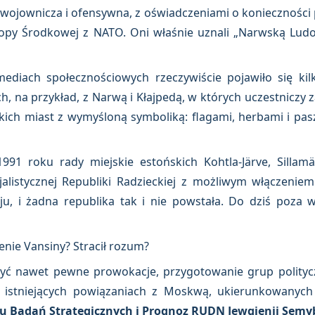
 wojownicza i ofensywna, z oświadczeniami o konieczności
uropy Środkowej z NATO. Oni właśnie uznali „Narwską Lud
ediach społecznościowych rzeczywiście pojawiło się kil
, na przykład, z Narwą i Kłajpedą, w których uczestniczy z
ckich miast z wymyśloną symboliką: flagami, herbami i pasz
991 roku rady miejskie estońskich Kohtla-Järve, Sillam
jalistycznej Republiki Radzieckiej z możliwym włączenie
oju, i żadna republika tak i nie powstała. Do dziś poz
nie Vansiny? Stracił rozum?
ć nawet pewne prowokacje, przygotowanie grup polityczn
 istniejących powiązaniach z Moskwą, ukierunkowanych
tu Badań Strategicznych i Prognoz RUDN Jewgienij Sem