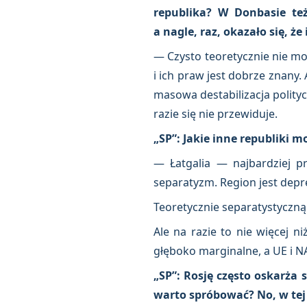
republika? W Donbasie te
a nagle, raz, okazało się, że
— Czysto teoretycznie nie mo
i ich praw jest dobrze znany. 
masowa destabilizacja polity
razie się nie przewiduje.
„SP”: Jakie inne republiki 
— Łatgalia — najbardziej p
separatyzm. Region jest depr
Teoretycznie separatystyczną 
Ale na razie to nie więcej n
głęboko marginalne, a UE i N
„SP”: Rosję często oskarża s
warto spróbować? No, w tej