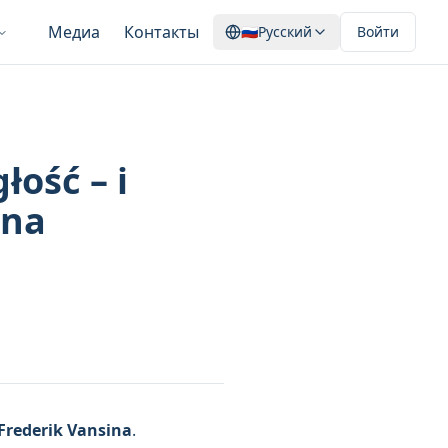
Медиа
Контакты
🇷🇺
Русский
Войти
ość – i
lna
Frederik Vansina
.