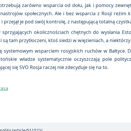
otrzebują zarówno wsparcia od dołu, jak i pomocy zewnętr
astrojów społecznych. Ale i bez wsparcia z Rosji reżim k
 i przejął je pod swój kontrolę, z następującą totalną czystk
sprzyjających okolicznościach chętnych do wysłania Eston
i są tam przytłoczeni, ktoś siedzi w więzieniach, a niektórz
ię systemowym wsparciem rosyjskich ruchów w Bałtyce. D
ońskie władze systematycznie oczyszczają pole politycz
jącej się SVO Rosja raczej nie zdecyduje się na to.
rasa
politic/article/511522/