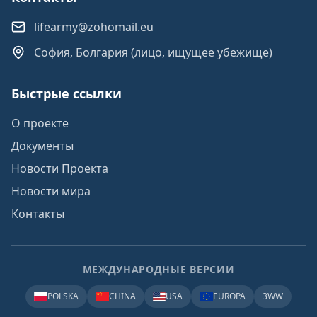
lifearmy@zohomail.eu
София, Болгария (лицо, ищущее убежище)
Быстрые ссылки
О проекте
Документы
Новости Проекта
Новости мира
Контакты
МЕЖДУНАРОДНЫЕ ВЕРСИИ
POLSKA
CHINA
USA
EUROPA
3WW