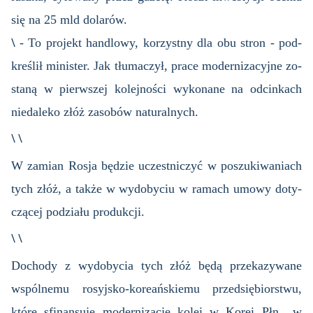
się na 25 mld do­la­rów.
\
- To pro­jekt han­dlo­wy, ko­rzyst­ny dla obu stron - pod­
kre­ślił mi­ni­ster. Jak tłu­ma­czył, prace mo­der­ni­za­cyj­ne zo­
sta­ną w pierw­szej ko­lej­no­ści wy­ko­na­ne na od­cin­kach
nie­da­le­ko złóż za­so­bów na­tu­ral­nych.
\ \
W za­mian Rosja bę­dzie uczest­ni­czyć w po­szu­ki­wa­niach
tych złóż, a także w wy­do­by­ciu w ra­mach umowy do­ty­
czą­cej po­dzia­łu pro­duk­cji.
\ \
Do­cho­dy z wy­do­by­cia tych złóż będą prze­ka­zy­wa­ne
wspól­ne­mu ro­syj­sko-ko­re­ań­skie­mu przed­się­bior­stwu,
które sfi­nan­su­je mo­der­ni­za­cję kolei w Korei Płn., w