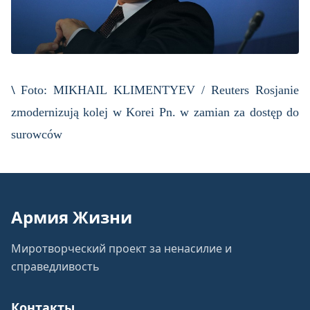
\
Foto: MIKHAIL KLIMENTYEV / Reuters Rosjanie
zmodernizują kolej w Korei Pn. w zamian za dostęp do
surowców
Армия Жизни
Миротворческий проект за ненасилие и
справедливость
Контакты