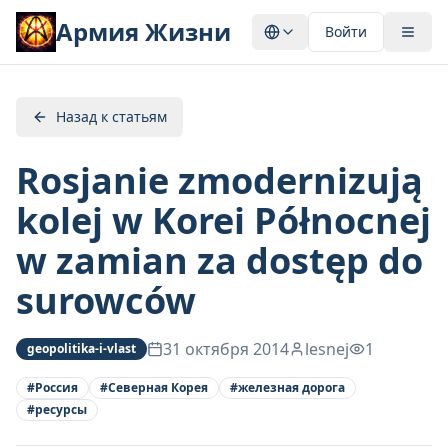
Армия Жизни
Войти
Назад к статьям
Rosjanie zmodernizują
kolej w Korei Północnej
w zamian za dostęp do
surowców
31 октября 2014
lesnej
1
geopolitika-i-vlast
#
Россия
#
Северная Корея
#
железная дорога
#
ресурсы