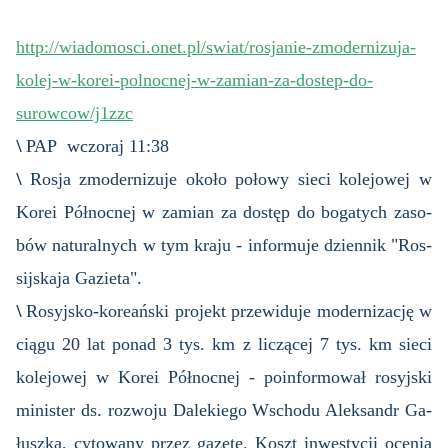
http://wiadomosci.onet.pl/swiat/rosjanie-zmodernizuja-
kolej-w-korei-polnocnej-w-zamian-za-dostep-do-
surowcow/j1zzc
\
PAP wczoraj 11:38
\
Rosja zmo­der­ni­zu­je około po­ło­wy sieci ko­le­jo­wej w
Korei Pół­noc­nej w za­mian za do­stęp do bo­ga­tych za­so­
bów na­tu­ral­nych w tym kraju - in­for­mu­je dzien­nik "Ros­
sij­ska­ja Ga­zie­ta".
\
Ro­syj­sko-ko­re­ań­ski pro­jekt prze­wi­du­je mo­der­ni­za­cję w
ciągu 20 lat ponad 3 tys. km z li­czą­cej 7 tys. km sieci
ko­le­jo­wej w Korei Pół­noc­nej - po­in­for­mo­wał ro­syj­ski
mi­ni­ster ds. roz­wo­ju Da­le­kie­go Wscho­du Alek­sandr Ga­
łusz­ka, cy­to­wa­ny przez ga­ze­tę. Koszt in­we­sty­cji oce­nia