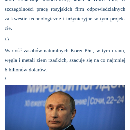
szcze­gól­no­ści pracę ro­syj­skich firm od­po­wie­dzial­nych
za kwe­stie tech­no­lo­gicz­ne i in­ży­nie­ryj­ne w tym pro­jek­
cie.
\ \
War­tość za­so­bów na­tu­ral­nych Korei Płn., w tym uranu,
węgla i me­ta­li ziem rzad­kich, sza­cu­je się na co naj­mniej
6 bi­lio­nów do­la­rów.
\