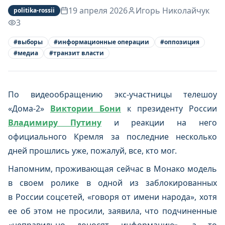
19 апреля 2026
Игорь Николайчук
politika-rossii
3
#
выборы
#
информационные операции
#
оппозиция
#
медиа
#
транзит власти
По видеообращению экс-участницы телешоу
«Дома-2»
Виктории Бони
к президенту России
Владимиру Путину
и реакции на него
официального Кремля за последние несколько
дней прошлись уже, пожалуй, все, кто мог.
Напомним, проживающая сейчас в Монако модель
в своем ролике в одной из заблокированных
в России соцсетей, «говоря от имени народа», хотя
ее об этом не просили, заявила, что подчиненные