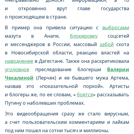
«неправильно доносят информацию», а то
и откровенно врут главе государства
о происходящем в стране.
В пример она привела ситуацию с
выбросами
мазута в Анапе,
блокировку
соцсетей
и мессенджеров в России, массовый
забой
скота
в Новосибирской области, реакцию властей на
наводнение
в Дагестане. Также она раскритиковала
уголовное
преследование блогерши
Валерии
Чекалиной
(Лерчек) и ее бывшего мужа Артема,
назвав это «показательной поркой». Артисты
и блогеры же, по ее словам, «
боятся
» рассказывать
Путину о наболевших проблемах.
Это видеообращения сразу же стало вирусным,
а счет пользовательским комментариям и лайкам
под ним пошел на сотни тысяч и миллионы.