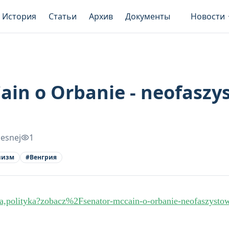
История
Статьи
Архив
Документы
Новости
ain o Orbanie - neofaszy
lesnej
1
шизм
#
Венгрия
ia,polityka?zobacz%2Fsenator-mccain-o-orbanie-neofaszystow