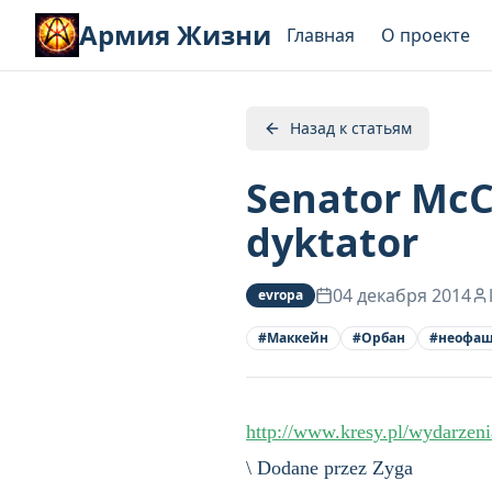
Армия Жизни
Главная
О проекте
Назад к статьям
Senator McC
dyktator
04 декабря 2014
evropa
#
Маккейн
#
Орбан
#
неофа
http://www.kresy.pl/wydarzen
\ Dodane przez Zyga