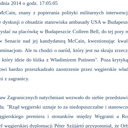
udnia 2014 o godz. 17:05:05
cCain, znany z popierania polityki militarnych interwencj
e dyskusji o obsadzie stanowiska ambasady USA w Budapesz
słać na placówkę w Budapeszcie Colleen Bell, do tej pory re
 Senacie nad jej kandydaturą McCain, kwestionując kwalif
minacjom. Ale tu chodzi o naród, który jest na skraju zrzecz
 który idzie do łóżka z Władimirem Putinem". Poza krytyką 
wi bardzo przeszkadzało zaostrzenie przez węgierskie wład
 z zagranicy.
raw Zagranicznych natychmiast wezwało do siebie przedsta
a. "Rząd węgierski uznaje to za niedopuszczalne i stanowcz
ęgierskiego premiera i stosunków między Węgrami a Ro
f węgierskiej dyplomacji Péter Szijjártó przypomniał, że Or