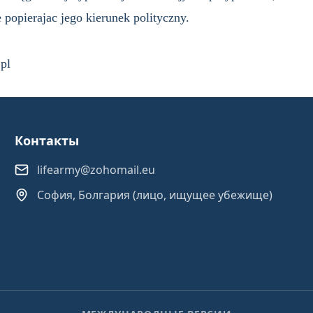
 popierajac jego kierunek polityczny.
pl
Контакты
lifearmy@zohomail.eu
София, Болгария (лицо, ищущее убежище)