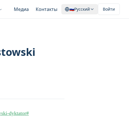
Медиа
Контакты
🇷🇺
Русский
Войти
stowski
ski-dyktator#