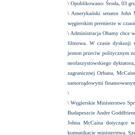
\ Opublikowano: Środa, 03 gr
\ Amerykański senator John M
węgierskim premierze w czasi
\ Administracja Obamy chce wy
filmowa. W czasie dyskusji w
jestem przeciw politycznym no
neofaszystowskiego dyktatora,
zagranicznej Orbana, McCaino
samorządowymi finansowanymi
\
\ Węgierskie Ministerstwo Sp
Budapeszcie Andre Goddfriend
Johna McCaina dotyczące w
komunikacie ministerstwa. Sze