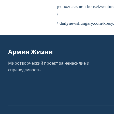
jednoznacznie i konsekwentnie
\
\ dailynewshungary.com/kresy.
Армия Жизни
Миротворческий проект за ненасилие и
справедливость