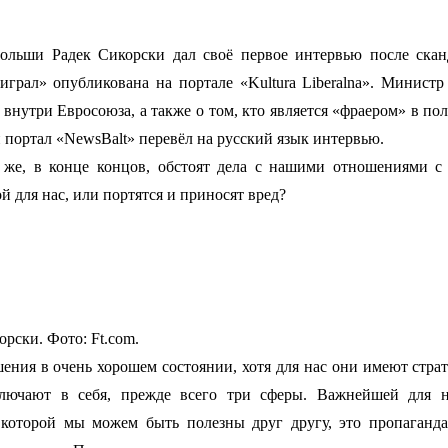
льши Радек Сикорски дал своё первое интервью после сканд
грал» опубликована на портале «Kultura Liberalna». Министр
внутри Евросоюза, а также о том, кто является «фраером» в по
ортал «NewsBalt» перевёл на русский язык интервью.
ак же, в конце концов, обстоят дела с нашими отношениями
й для нас, или портятся и приносят вред?
рски. Фото: Ft.com.
ения в очень хорошем состоянии, хотя для нас они имеют стра
лючают в себя, прежде всего три сферы. Важнейшей для на
в которой мы можем быть полезны друг другу, это пропаганд