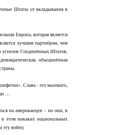
инённые Штаты от вкладывания в
ильная Европа, которая является
вляется лучшим партнёром, чем
во успехов Соединённых Штатов,
демократическая, объединённая
страны.
конфетки». Слава - это маловато,
оды …
ться на американцев – но они, в
м в этом никаких национальных
а эту войну.