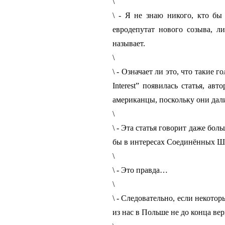
\
\ - Я не знаю никого, кто б
евродепутат нового созыва, л
называет.
\
\ - Означает ли это, что такие
Interest” появилась статья, а
американцы, поскольку они дали
\
\ - Эта статья говорит даже бол
бы в интересах Соединённых Ш
\
\ - Это правда…
\
\ - Следовательно, если некото
из нас в Польше не до конца ве