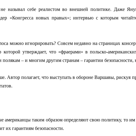
ы не называл себе реалистом во внешней политике. Даже Ян
идер «Конгресса новых правых»; интервью с которым читайте 
 голоса можно игнорировать? Совсем недавно на страницах консер
втор которой утверждает, что «фраерами» в польско-американск
 полякам – и многим другим странам – гарантии безопасности, 
ьше. Автор полагает, что выступать в обороне Варшавы, рискуя п
татов.
рые американцы таким образом определяют свою политику, то им н
рит их гарантиям безопасности.