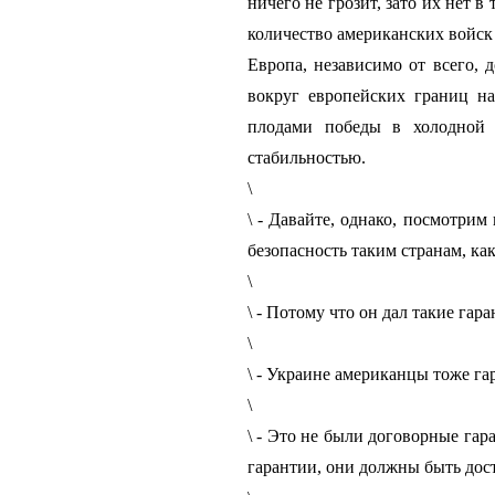
ничего не грозит, зато их нет в
количество американских войск 
Европа, независимо от всего, 
вокруг европейских границ на
плодами победы в холодной 
стабильностью.
\
\ - Давайте, однако, посмотри
безопасность таким странам, ка
\
\ - Потому что он дал такие гара
\
\ - Украине американцы тоже г
\
\ - Это не были договорные гар
гарантии, они должны быть дос