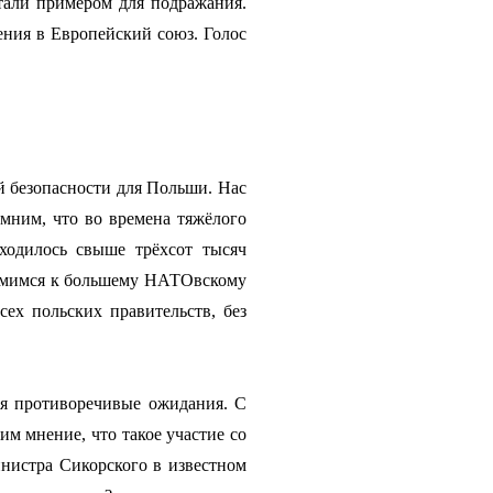
тали примером для подражания.
ения в Европейский союз. Голос
й безопасности для Польши. Нас
мним, что во времена тяжёлого
ходилось свыше трёхсот тысяч
тремимся к большему НАТОвскому
ех польских правительств, без
ся противоречивые ожидания. С
м мнение, что такое участие со
нистра Сикорского в известном