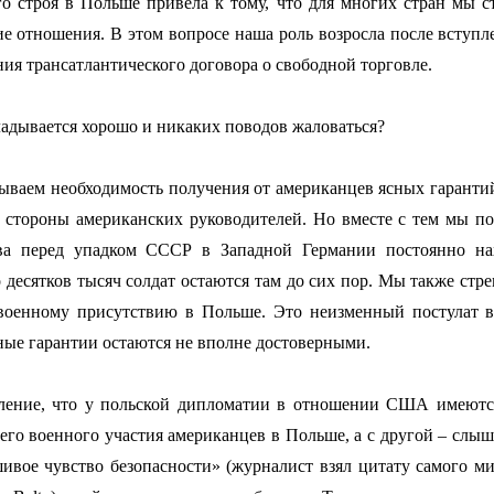
о строя в Польше привела к тому, что для многих стран мы с
ие отношения. В этом вопросе наша роль возросла после вступл
ия трансатлантического договора о свободной торговле.
складывается хорошо и никаких поводов жаловаться?
азываем необходимость получения от американцев ясных гаранти
 стороны американских руководителей. Но вместе с тем мы по
тва перед упадком СССР в Западной Германии постоянно на
о десятков тысяч солдат остаются там до сих пор. Мы также с
военному присутствию в Польше. Это неизменный постулат вс
ные гарантии остаются не вполне достоверными.
чатление, что у польской дипломатии в отношении США имеют
го военного участия американцев в Польше, а с другой – слыши
вое чувство безопасности» (журналист взял цитату самого ми