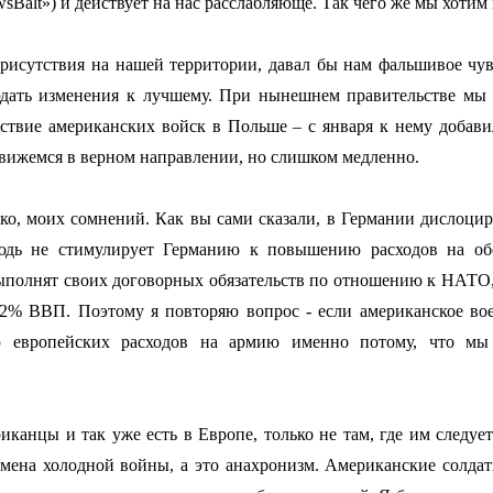
sBalt») и действует на нас расслабляюще. Так чего же мы хотим 
 присутствия на нашей территории, давал бы нам фальшивое чув
дать изменения к лучшему. При нынешнем правительстве мы
ствие американских войск в Польше – с января к нему добави
движемся в верном направлении, но слишком медленно.
нако, моих сомнений. Как вы сами сказали, в Германии дислоци
нюдь не стимулирует Германию к повышению расходов на об
выполнят своих договорных обязательств по отношению к НАТО,
2% ВВП. Поэтому я повторяю вопрос - если американское воен
 европейских расходов на армию именно потому, что мы
риканцы и так уже есть в Европе, только не там, где им следует
мена холодной войны, а это анахронизм. Американские солдат