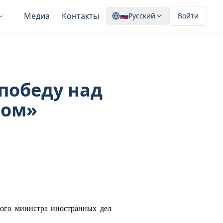
Медиа
Контакты
🇷🇺
Русский
Войти
победу над
мом»
кого министра иностранных дел