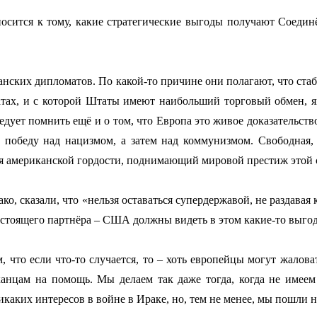
тносится к тому, какие стратегические выгоды получают Соед
анских дипломатов. По какой-то причине они полагают, что стаб
ах, и с которой Штаты имеют наибольший торговый обмен, я
едует помнить ещё и о том, что Европа это живое доказательст
 победу над нацизмом, а затем над коммунизмом. Свободная, 
я американской гордости, поднимающий мировой престиж этой 
ако, сказали, что «нельзя оставаться супердержавой, не раздавая 
остоящего партнёра – США должны видеть в этом какие-то выг
, что если что-то случается, то – хоть европейцы могут жалова
канцам на помощь. Мы делаем так даже тогда, когда не имее
каких интересов в войне в Ираке, но, тем не менее, мы пошли н