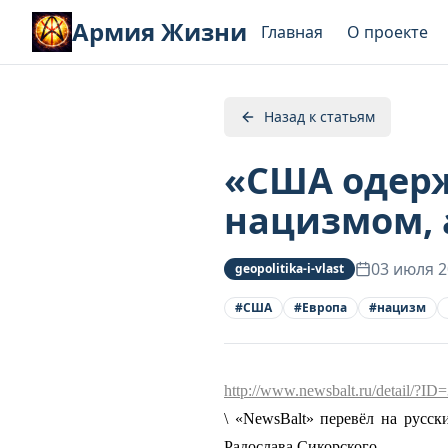
Армия Жизни
Главная
О проекте
Назад к статьям
«США одерж
нацизмом, 
03 июля 
geopolitika-i-vlast
#
США
#
Европа
#
нацизм
http://www.newsbalt.ru/detail/?ID
\ «NewsBalt» перевёл на русс
Радослава Сикорского.