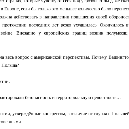
 тех странах, которые чувствуют себя под угрозой. Я бы даже ск
в Европе, если бы только это меньшее количество было перенес
должна действовать в направлении повышения своей обороносп
 протяжении последних лет резко ухудшилась. Окончилось в
войне. Внезапно у европейских границ возник полумесяц
м на весь вопрос с американской перспективы. Почему Вашингт
к Польша?
нтии.
арантировали безопасность и территориальную целостность…
антии, утверждённые конгрессом, в отличие от случая с Польшей
товерными.