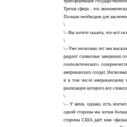
трансформация государственног
Третья сфера - это экономическ
Польши необходим для заключен
\
\ - Вы хотите сказать, что всё 
\
\ - Уже несколько лет мы выск
радуют словесные заверения со
геополитического соперничес
американских солдат. Нескольк
и в том числе американскому 
реализации которого все словес
\
\ - У меня, однако, есть впе
одной стороны мы хотим больше
стороны США даёт нам «фальши