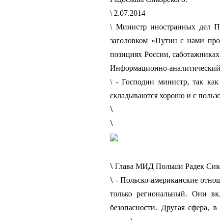
\ 2.07.2014
\ Министр иностранных дел По
заголовком «Путин с нами прои
позициях России, саботажниках 
Информационно-аналитический п
\ - Господин министр, так к
складываются хорошо и с пользо
\
\
\
Глава МИД Польши Радек Сико
\
- Польско-американские отнош
только региональный. Они вк
безопасности. Другая сфера, 