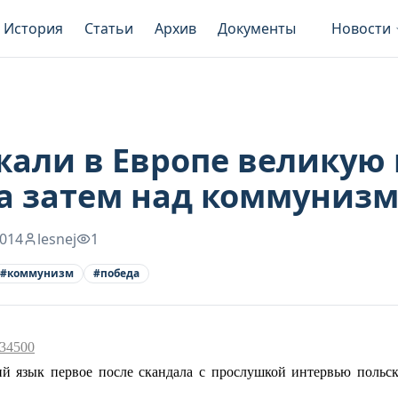
История
Статьи
Архив
Документы
Новости
али в Европе великую 
а затем над коммуниз
2014
lesnej
1
#
коммунизм
#
победа
=34500
кий язык первое после скандала с прослушкой интервью польс