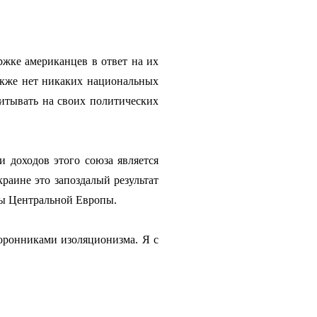
ржке американцев в ответ на их
акже нет никаких национальных
читывать на своих политических
и доходов этого союза является
раине это запоздалый результат
ны Центральной Европы.
торонниками изоляционизма. Я с