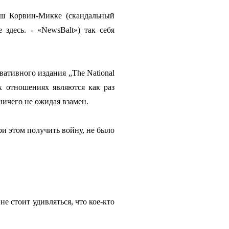
уш Корвин-Микке (скандальный
здесь. - «NewsBalt») так себя
вативного издания „The National
их отношениях являются как раз
ничего не ожидая взамен.
ри этом получить войну, не было
е стоит удивляться, что кое-кто