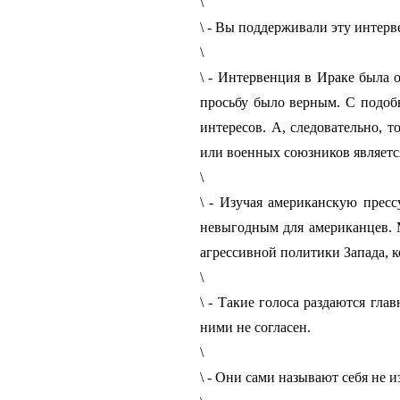
\
\ - Вы поддерживали эту инте
\
\ - Интервенция в Ираке была 
просьбу было верным. С подоб
интересов. А, следовательно, 
или военных союзников является
\
\ - Изучая американскую пресс
невыгодным для американцев. М
агрессивной политики Запада, 
\
\ - Такие голоса раздаются гл
ними не согласен.
\
\ - Они сами называют себя не 