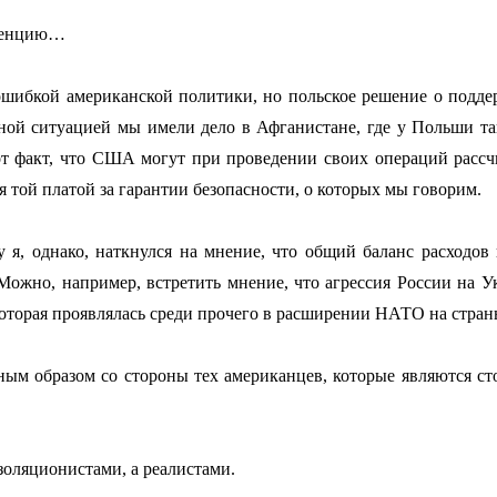
рвенцию…
ошибкой американской политики, но польское решение о подде
ной ситуацией мы имели дело в Афганистане, где у Польши т
тот факт, что США могут при проведении своих операций расс
 той платой за гарантии безопасности, о которых мы говорим.
у я, однако, наткнулся на мнение, что общий баланс расходов 
ожно, например, встретить мнение, что агрессия России на Ук
которая проявлялась среди прочего в расширении НАТО на стра
авным образом со стороны тех американцев, которые являются с
изоляционистами, а реалистами.