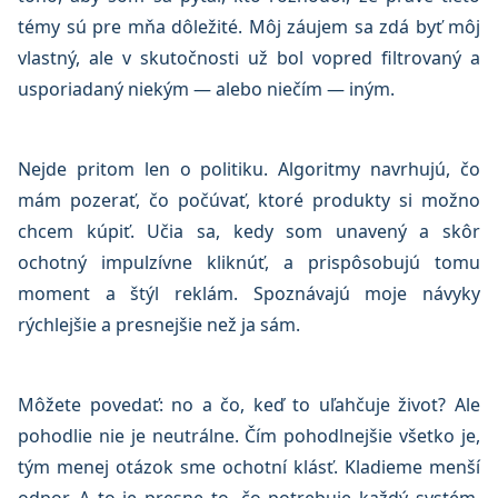
témy sú pre mňa dôležité. Môj záujem sa zdá byť môj
vlastný, ale v skutočnosti už bol vopred filtrovaný a
usporiadaný niekým — alebo niečím — iným.
Nejde pritom len o politiku. Algoritmy navrhujú, čo
mám pozerať, čo počúvať, ktoré produkty si možno
chcem kúpiť. Učia sa, kedy som unavený a skôr
ochotný impulzívne kliknúť, a prispôsobujú tomu
moment a štýl reklám. Spoznávajú moje návyky
rýchlejšie a presnejšie než ja sám.
Môžete povedať: no a čo, keď to uľahčuje život? Ale
pohodlie nie je neutrálne. Čím pohodlnejšie všetko je,
tým menej otázok sme ochotní klásť. Kladieme menší