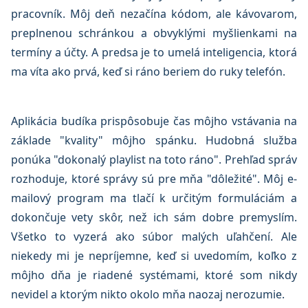
pracovník. Môj deň nezačína kódom, ale kávovarom,
preplnenou schránkou a obvyklými myšlienkami na
termíny a účty. A predsa je to umelá inteligencia, ktorá
ma víta ako prvá, keď si ráno beriem do ruky telefón.
Aplikácia budíka prispôsobuje čas môjho vstávania na
základe "kvality" môjho spánku. Hudobná služba
ponúka "dokonalý playlist na toto ráno". Prehľad správ
rozhoduje, ktoré správy sú pre mňa "dôležité". Môj e-
mailový program ma tlačí k určitým formuláciám a
dokončuje vety skôr, než ich sám dobre premyslím.
Všetko to vyzerá ako súbor malých uľahčení. Ale
niekedy mi je nepríjemne, keď si uvedomím, koľko z
môjho dňa je riadené systémami, ktoré som nikdy
nevidel a ktorým nikto okolo mňa naozaj nerozumie.