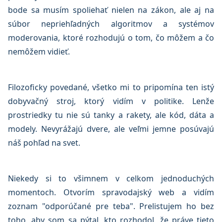
bode sa musím spoliehať nielen na zákon, ale aj na
súbor nepriehľadných algoritmov a systémov
moderovania, ktoré rozhodujú o tom, čo môžem a čo
nemôžem vidieť.
Filozoficky povedané, všetko mi to pripomína ten istý
dobyvačný stroj, ktorý vidím v politike. Lenže
prostriedky tu nie sú tanky a rakety, ale kód, dáta a
modely. Nevyrážajú dvere, ale veľmi jemne posúvajú
náš pohľad na svet.
Niekedy si to všimnem v celkom jednoduchých
momentoch. Otvorím spravodajský web a vidím
zoznam "odporúčané pre teba". Prelistujem ho bez
toho, aby som sa pýtal, kto rozhodol, že práve tieto