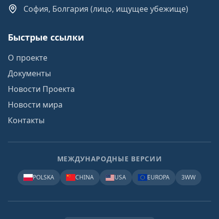
София, Болгария (лицо, ищущее убежище)
Быстрые ссылки
О проекте
Документы
Новости Проекта
Новости мира
Контакты
МЕЖДУНАРОДНЫЕ ВЕРСИИ
POLSKA
CHINA
USA
EUROPA
3WW