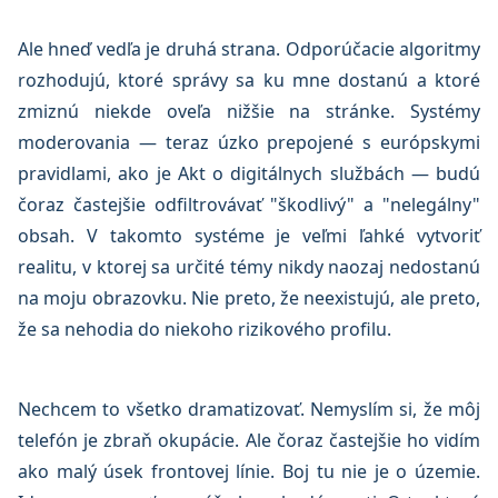
Ale hneď vedľa je druhá strana. Odporúčacie algoritmy
rozhodujú, ktoré správy sa ku mne dostanú a ktoré
zmiznú niekde oveľa nižšie na stránke. Systémy
moderovania — teraz úzko prepojené s európskymi
pravidlami, ako je Akt o digitálnych službách — budú
čoraz častejšie odfiltrovávať "škodlivý" a "nelegálny"
obsah. V takomto systéme je veľmi ľahké vytvoriť
realitu, v ktorej sa určité témy nikdy naozaj nedostanú
na moju obrazovku. Nie preto, že neexistujú, ale preto,
že sa nehodia do niekoho rizikového profilu.
Nechcem to všetko dramatizovať. Nemyslím si, že môj
telefón je zbraň okupácie. Ale čoraz častejšie ho vidím
ako malý úsek frontovej línie. Boj tu nie je o územie.