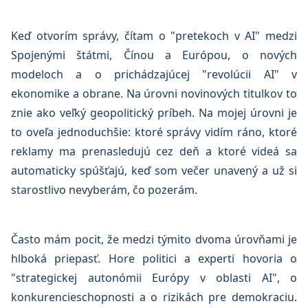
Keď otvorím správy, čítam o "pretekoch v AI" medzi
Spojenými štátmi, Čínou a Európou, o nových
modeloch a o prichádzajúcej "revolúcii AI" v
ekonomike a obrane. Na úrovni novinových titulkov to
znie ako veľký geopolitický príbeh. Na mojej úrovni je
to oveľa jednoduchšie: ktoré správy vidím ráno, ktoré
reklamy ma prenasledujú cez deň a ktoré videá sa
automaticky spúšťajú, keď som večer unavený a už si
starostlivo nevyberám, čo pozerám.
Často mám pocit, že medzi týmito dvoma úrovňami je
hlboká priepasť. Hore politici a experti hovoria o
"strategickej autonómii Európy v oblasti AI", o
konkurencieschopnosti a o rizikách pre demokraciu.