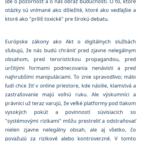
Ide o pozornosť a o náš obraz budúcnosti. O to, ktoré
otázky sú vnímané ako dôležité, ktoré ako vedľajšie a
ktoré ako "príliš toxické" pre širokú debatu.
Európske zákony ako Akt o digitálnych službách
sľubujú, že nás budú chrániť pred zjavne nelegálnym
obsahom, pred teroristickou propagandou, pred
určitými formami podnecovania nenávisti a pred
najhrubšími manipuláciami. To znie spravodlivo; málo
ľudí chce žiť v online priestore, kde násilie, klamstvá a
zastrašovanie majú voľnú ruku. Ale výskumníci a
právnici už teraz varujú, že veľké platformy pod tlakom
vysokých pokút a povinností súvisiacich so
"systémovými rizikami" môžu prestreliť a odstraňovať
nielen zjavne nelegálny obsah, ale aj všetko, čo
považujú za rizikové alebo kontroverzné. V tomto