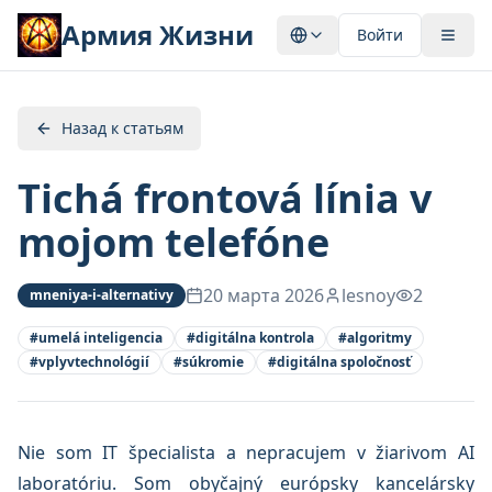
Армия Жизни
Войти
Назад к статьям
Tichá frontová línia v
mojom telefóne
20 марта 2026
lesnoy
2
mneniya-i-alternativy
#
umelá inteligencia
#
digitálna kontrola
#
algoritmy
#
vplyvtechnológií
#
súkromie
#
digitálna spoločnosť
Nie som IT špecialista a nepracujem v žiarivom AI
laboratóriu. Som obyčajný európsky kancelársky