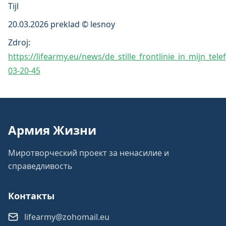
Tijl
20.03.2026 preklad © lesnoy
Zdroj:
https://lifearmy.eu/news/de_stille_frontlinie_in_mijn_tel
03-20-45
Армия Жизни
Миротворческий проект за ненасилие и
справедливость
Контакты
lifearmy@zohomail.eu