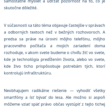
samostatne myslieť a udržať pozornosť na to, čo je
skutočne dôležité.
V súčasnosti sa táto téma objavuje častejšie v správach
a odborných textoch než v bežných rozhovoroch. A
predsa sa práve na úrovni môjho telefónu, môjho
pracovného počítača a mojich zariadení doma
rozhoduje, v akom svete budeme o chvíľu žiť: vo svete,
kde je technológia predĺžením života, alebo vo svete,
kde živo ticho prispôsobuje potrebám tých, ktorí
kontrolujú infraštruktúru.
Neobhajujem radikálne riešenie — vyhodiť všetky
smartfóny a ísť bývať do lesa. Ale možno si aspoň
môžeme vziať späť právo občas vystúpiť z tejto tichej