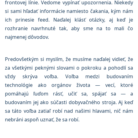
frontovej línie. Vedome vypínať upozornenia. Niekedy
si sami hľadať informácie namiesto čakania, kým nám
ich prinesie feed. Naďalej klásť otázky, aj keď je
rozhranie navrhnuté tak, aby sme na to mali čo
najmenej dôvodov.
Predovšetkým si myslím, že musíme naďalej vidieť, že
za všetkými peknými slovami o pokroku a pohodlí sa
vždy skrýva voľba. Voľba medzi budovaním
technológie ako orgánov života — vecí, ktoré
pomáhajú ľuďom rásť, učiť sa, spájať sa — a
budovaním jej ako súčasti dobyvačného stroja. Aj keď
sa táto voľba zatiaľ robí nad našimi hlavami, nič nám
nebráni aspoň uznať, že sa robí.