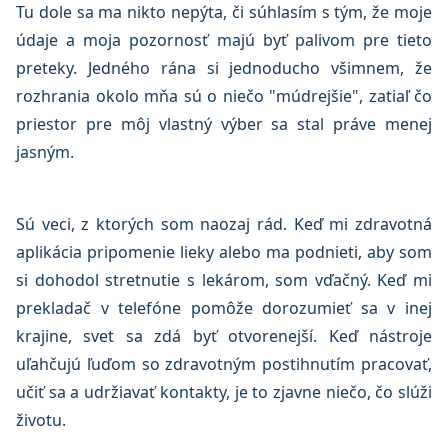
Tu dole sa ma nikto nepýta, či súhlasím s tým, že moje
údaje a moja pozornosť majú byť palivom pre tieto
preteky. Jedného rána si jednoducho všimnem, že
rozhrania okolo mňa sú o niečo "múdrejšie", zatiaľ čo
priestor pre môj vlastný výber sa stal práve menej
jasným.
Sú veci, z ktorých som naozaj rád. Keď mi zdravotná
aplikácia pripomenie lieky alebo ma podnieti, aby som
si dohodol stretnutie s lekárom, som vďačný. Keď mi
prekladač v telefóne pomôže dorozumieť sa v inej
krajine, svet sa zdá byť otvorenejší. Keď nástroje
uľahčujú ľuďom so zdravotným postihnutím pracovať,
učiť sa a udržiavať kontakty, je to zjavne niečo, čo slúži
životu.