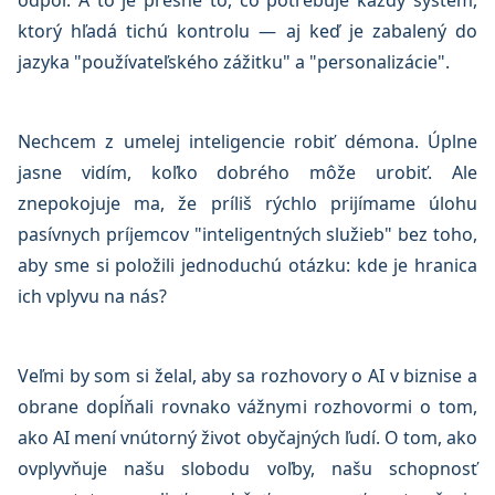
odpor. A to je presne to, čo potrebuje každý systém,
ktorý hľadá tichú kontrolu — aj keď je zabalený do
jazyka "používateľského zážitku" a "personalizácie".
Nechcem z umelej inteligencie robiť démona. Úplne
jasne vidím, koľko dobrého môže urobiť. Ale
znepokojuje ma, že príliš rýchlo prijímame úlohu
pasívnych príjemcov "inteligentných služieb" bez toho,
aby sme si položili jednoduchú otázku: kde je hranica
ich vplyvu na nás?
Veľmi by som si želal, aby sa rozhovory o AI v biznise a
obrane dopĺňali rovnako vážnymi rozhovormi o tom,
ako AI mení vnútorný život obyčajných ľudí. O tom, ako
ovplyvňuje našu slobodu voľby, našu schopnosť