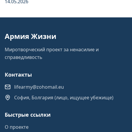
14.05.2026
Армия Жизни
Миротворческий проект за ненасилие и
справедливость
Контакты
lifearmy@zohomail.eu
София, Болгария (лицо, ищущее убежище)
Быстрые ссылки
О проекте