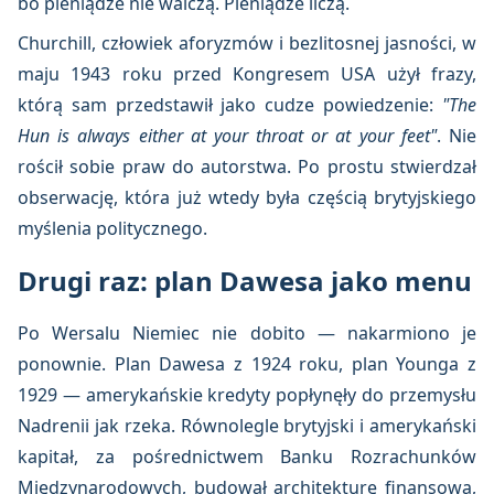
bo pieniądze nie walczą. Pieniądze liczą.
Churchill, człowiek aforyzmów i bezlitosnej jasności, w
maju 1943 roku przed Kongresem USA użył frazy,
którą sam przedstawił jako cudze powiedzenie:
"The
Hun is always either at your throat or at your feet"
. Nie
rościł sobie praw do autorstwa. Po prostu stwierdzał
obserwację, która już wtedy była częścią brytyjskiego
myślenia politycznego.
Drugi raz: plan Dawesa jako menu
Po Wersalu Niemiec nie dobito — nakarmiono je
ponownie. Plan Dawesa z 1924 roku, plan Younga z
1929 — amerykańskie kredyty popłynęły do przemysłu
Nadrenii jak rzeka. Równolegle brytyjski i amerykański
kapitał, za pośrednictwem Banku Rozrachunków
Międzynarodowych, budował architekturę finansową,