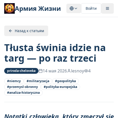
Армия Жизни
Войти
Назад к статьям
Tłusta świnia idzie na
targ — po raz trzeci
14 мая 2026
lesnoy
4
priroda-cheloveka
#
niemcy
#
militaryzacja
#
geopolityka
#
przemysl-obronny
#
polityka-europejska
#
analiza-historyczna
Notatki człowieka, który zmęczył się