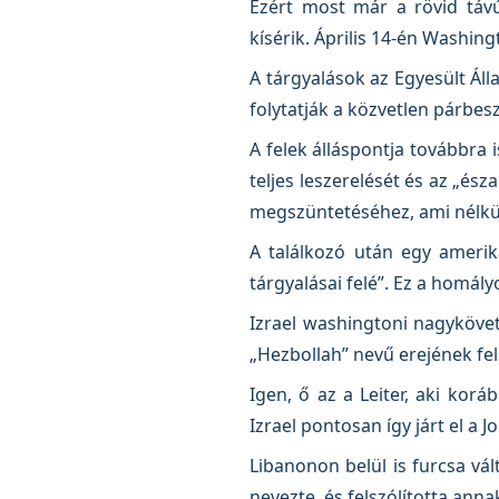
Ezért most már a rövid távú
kísérik. Április 14-én Washing
A tárgyalások az Egyesült Ál
folytatják a közvetlen párbes
A felek álláspontja továbbra i
teljes leszerelését és az „ész
megszüntetéséhez, ami nélkül
A találkozó után egy amerika
tárgyalásai felé”. Ez a hom
Izrael washingtoni nagyköve
„Hezbollah” nevű erejének fe
Igen, ő az a Leiter, aki korá
Izrael pontosan így járt el a J
Libanonon belül is furcsa vá
nevezte, és felszólította an