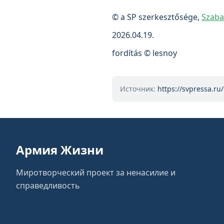
© a SP szerkesztősége,
Szaba
2026.04.19.
fordítás © lesnoy
Источник:
https://svpressa.ru/
Армия Жизни
Миротворческий проект за ненасилие и
справедливость