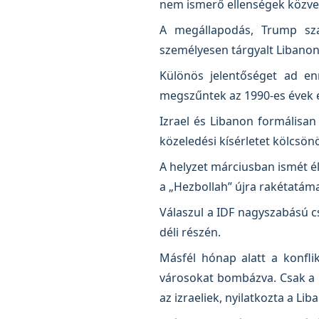
nem ismerő ellenségek közve
A megállapodás, Trump sza
személyesen tárgyalt Libanon
Különös jelentőséget ad en
megszűntek az 1990-es évek e
Izrael és Libanon formálisan 
közeledési kísérletet kölcsön
A helyzet márciusban ismét él
a „Hezbollah” újra rakétatámad
Válaszul a IDF nagyszabású cs
déli részén.
Másfél hónap alatt a konflik
városokat bombázva. Csak a Be
az izraeliek, nyilatkozta a Li