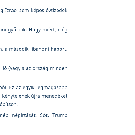
ég Izrael sem képes évtizedek
ni gyűlölik. Hogy miért, elég
an, a második libanoni háború
llió (vagyis az ország minden
ból. Ez az egyik legmagasabb
k, kénytelenek újra menedéket
építsen.
 nép népirtását. Sőt, Trump