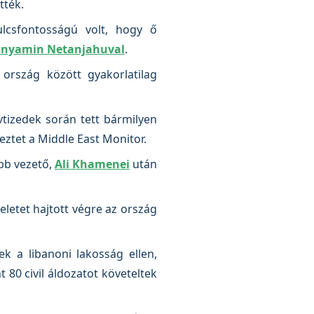
tték.
lcsfontosságú volt, hogy ő
inyamin Netanjahuval
.
ország között gyakorlatilag
vtizedek során tett bármilyen
eztet a Middle East Monitor.
őbb vezető,
Ali Khamenei
után
letet hajtott végre az ország
ek a libanoni lakosság ellen,
 80 civil áldozatot követeltek