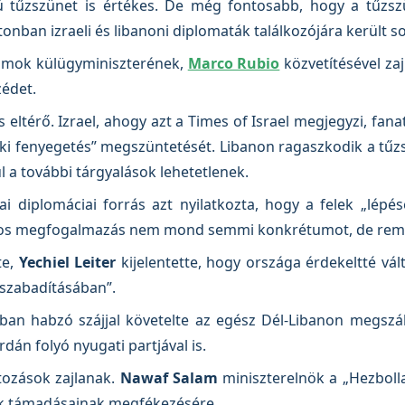
 tűzszünet is értékes. De még fontosabb, hogy a tűzszü
tonban izraeli és libanoni diplomaták találkozójára került so
lamok külügyminiszterének,
Marco Rubio
közvetítésével zaj
zédet.
s eltérő. Izrael, ahogy azt a Times of Israel megjegyzi, fan
aki fenyegetés” megszüntetését. Libanon ragaszkodik a tűzszü
 a további tárgyalások lehetetlenek.
i diplomáciai forrás azt nyilatkozta, hogy a felek „lépé
ályos megfogalmazás nem mond semmi konkrétumot, de rem
te,
Yechiel Leiter
kijelentette, hogy országa érdekeltté vált
lszabadításában”.
bban habzó szájjal követelte az egész Dél-Libanon megszáll
ordán folyó nyugati partjával is.
ltozások zajlanak.
Nawaf Salam
miniszterelnök a „Hezbolla
nak támadásainak megfékezésére.