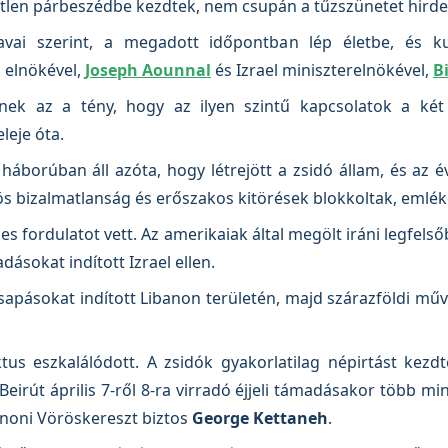
tlen párbeszédbe kezdtek, nem csupán a tűzszünetet hirde
vai szerint, a megadott időpontban lép életbe, és ku
 elnökével,
Joseph Aounnal
és Izrael miniszterelnökével,
B
nek az a tény, hogy az ilyen szintű kapcsolatok a két 
leje óta.
háborúban áll azóta, hogy létrejött a zsidó állam, és az é
ös bizalmatlanság és erőszakos kitörések blokkoltak, emlék
es fordulatot vett. Az amerikaiak által megölt iráni legfels
ásokat indított Izrael ellen.
apásokat indított Libanon területén, majd szárazföldi műve
tus eszkalálódott. A zsidók gyakorlatilag népirtást kezdt
irút április 7-ről 8-ra virradó éjjeli támadásakor több mint
banoni Vöröskereszt biztos
George Kettaneh
.