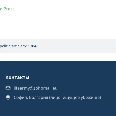
d Press
politic/article/511384/
Контакты
lifearmy@zohomail.eu
София, Болгария (лицо, ищущее убежище)