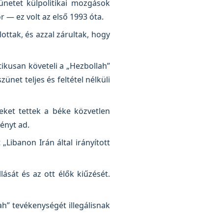
netet külpolitikai mozgások
r — ez volt az első 1993 óta.
lottak, és azzal zárultak, hogy
atikusan követeli a „Hezbollah”
net teljes és feltétel nélküli
seket tettek a béke közvetlen
ényt ad.
 „Libanon Irán által irányított
ását és az ott élők kiűzését.
h” tevékenységét illegálisnak