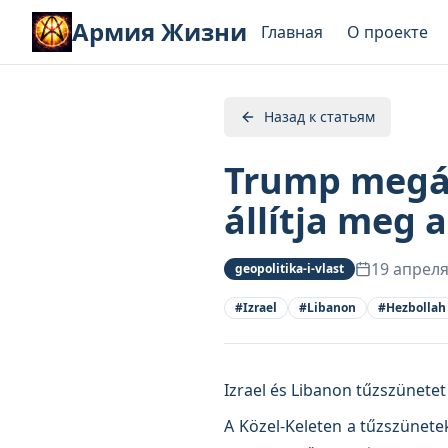
Армия Жизни
Главная
О проекте
Назад к статьям
Trump megáll
állítja meg 
19 апреля
geopolitika-i-vlast
#
Izrael
#
Libanon
#
Hezbollah
Izrael és Libanon tűzszünetet
A Közel-Keleten a tűzszünetek