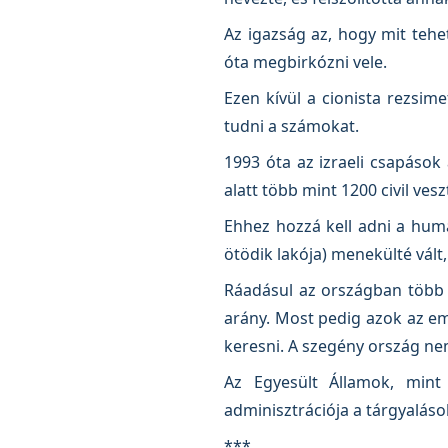
Az igazság az, hogy mit tehe
óta megbirkózni vele.
Ezen kívül a cionista rezsim
tudni a számokat.
1993 óta az izraeli csapások
alatt több mint 1200 civil vesz
Ehhez hozzá kell adni a huma
ötödik lakója) menekülté vált
Ráadásul az országban több m
arány. Most pedig azok az em
keresni. A szegény ország n
Az Egyesült Államok, mint 
adminisztrációja a tárgyaláso
***