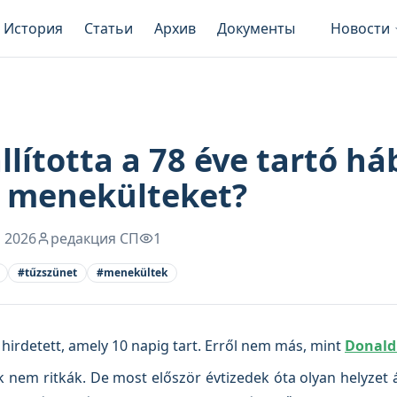
История
Статьи
Архив
Документы
Новости
ította a 78 éve tartó háb
a menekülteket?
 2026
редакция СП
1
#
tűzszünet
#
menekültek
 hirdetett, amely 10 napig tart. Erről nem más, mint
Donald
 nem ritkák. De most először évtizedek óta olyan helyzet á