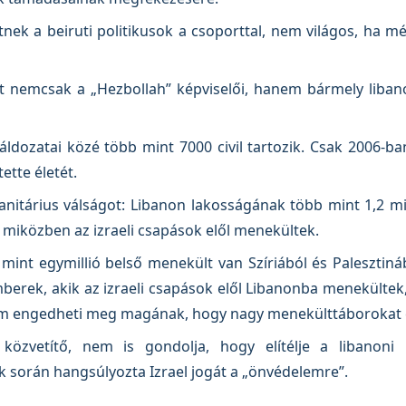
tnek a beiruti politikusok a csoporttal, nem világos, ha m
et nemcsak a „Hezbollah” képviselői, hanem bármely libano
 áldozatai közé több mint 7000 civil tartozik. Csak 2006-b
tette életét.
nitárius válságot: Libanon lakosságának több mint 1,2 mi
, miközben az izraeli csapások elől menekültek.
int egymillió belső menekült van Szíriából és Palesztiná
berek, akik az izraeli csapások elől Libanonba menekülte
em engedheti meg magának, hogy nagy menekülttáborokat 
közvetítő, nem is gondolja, hogy elítélje a libanoni
k során hangsúlyozta Izrael jogát a „önvédelemre”.