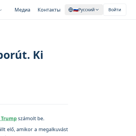
Медиа
Контакты
🇷🇺
Русский
Войти
orút. Ki
 Trump
számolt be.
llt elő, amikor a megalkuvást