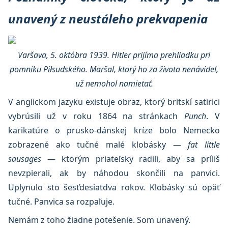
unavený z neustáleho prekvapenia
Varšava, 5. októbra 1939. Hitler prijíma prehliadku pri
pomníku Piłsudského. Maršal, ktorý ho za života nenávidel,
už nemohol namietať.
V anglickom jazyku existuje obraz, ktorý britskí satirici
vybrúsili už v roku 1864 na stránkach
Punch
. V
karikatúre o prusko-dánskej kríze bolo Nemecko
zobrazené ako tučné malé klobásky —
fat little
sausages
— ktorým priateľsky radili, aby sa príliš
nevzpierali, ak by náhodou skončili na panvici.
Uplynulo sto šesťdesiatdva rokov. Klobásky sú opäť
tučné. Panvica sa rozpaľuje.
Nemám z toho žiadne potešenie. Som unavený.