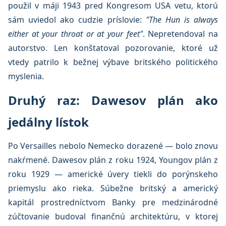
použil v máji 1943 pred Kongresom USA vetu, ktorú
sám uviedol ako cudzie príslovie:
"The Hun is always
either at your throat or at your feet"
. Nepretendoval na
autorstvo. Len konštatoval pozorovanie, ktoré už
vtedy patrilo k bežnej výbave britského politického
myslenia.
Druhý raz: Dawesov plán ako
jedálny lístok
Po Versailles nebolo Nemecko dorazené — bolo znovu
nakŕmené. Dawesov plán z roku 1924, Youngov plán z
roku 1929 — americké úvery tiekli do porýnskeho
priemyslu ako rieka. Súbežne britský a americký
kapitál prostredníctvom Banky pre medzinárodné
zúčtovanie budoval finančnú architektúru, v ktorej