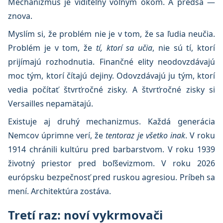
Mechanizmus je viditeľný voľným okom. A predsa —
znova.
Myslím si, že problém nie je v tom, že sa ľudia neučia.
Problém je v tom, že
tí, ktorí sa učia
, nie sú tí, ktorí
prijímajú rozhodnutia. Finančné elity neodovzdávajú
moc tým, ktorí čítajú dejiny. Odovzdávajú ju tým, ktorí
vedia počítať štvrťročné zisky. A štvrťročné zisky si
Versailles nepamätajú.
Existuje aj druhý mechanizmus. Každá generácia
Nemcov úprimne verí, že
tentoraz je všetko inak
. V roku
1914 chránili kultúru pred barbarstvom. V roku 1939
životný priestor pred boľševizmom. V roku 2026
európsku bezpečnosť pred ruskou agresiou. Príbeh sa
mení. Architektúra zostáva.
Tretí raz: noví vykrmovači