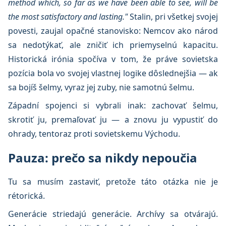
method which, so far as we have been able to see, will be
the most satisfactory and lasting."
Stalin, pri všetkej svojej
povesti, zaujal opačné stanovisko: Nemcov ako národ
sa nedotýkať, ale zničiť ich priemyselnú kapacitu.
Historická irónia spočíva v tom, že práve sovietska
pozícia bola vo svojej vlastnej logike dôslednejšia — ak
sa bojíš šelmy, vyraz jej zuby, nie samotnú šelmu.
Západní spojenci si vybrali inak: zachovať šelmu,
skrotiť ju, premaľovať ju — a znovu ju vypustiť do
ohrady, tentoraz proti sovietskemu Východu.
Pauza: prečo sa nikdy nepoučia
Tu sa musím zastaviť, pretože táto otázka nie je
rétorická.
Generácie striedajú generácie. Archívy sa otvárajú.