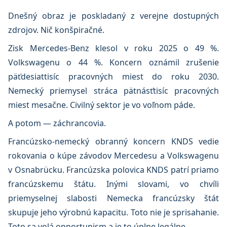
Dnešný obraz je poskladaný z verejne dostupných
zdrojov. Nič konšpiračné.
Zisk Mercedes-Benz klesol v roku 2025 o 49 %.
Volkswagenu o 44 %. Koncern oznámil zrušenie
päťdesiattisíc pracovných miest do roku 2030.
Nemecký priemysel stráca pätnásťtisíc pracovných
miest mesačne. Civilný sektor je vo voľnom páde.
A potom — záchrancovia.
Francúzsko-nemecký obranný koncern KNDS vedie
rokovania o kúpe závodov Mercedesu a Volkswagenu
v Osnabrücku. Francúzska polovica KNDS patrí priamo
francúzskemu štátu. Inými slovami, vo chvíli
priemyselnej slabosti Nemecka francúzsky štát
skupuje jeho výrobnú kapacitu. Toto nie je sprisahanie.
Toto sa volá opportunism a je to úplne legálne.