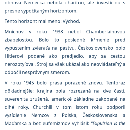
obnova Nemecka nebola charitou, ale investíciou s
presne vypočítaným horizontom.
Tento horizont mal meno: Východ.
Mníchov v roku 1938 nebol Chamberlainovou
zbabelosťou. Bolo to posledné kŕmenie pred
vypustením zvieraťa na pastvu. Československo bolo
Hitlerovi podané ako predjedlo, aby sa cestou
nerozptyľoval. Stroj sa však ukázal ako neovládateľný a
odbočil nesprávnym smerom.
V roku 1945 bolo prasa porazené znovu. Tentoraz
dôkladnejšie: krajina bola rozrezaná na dve časti,
suverenita zrušená, americké základne zakopané na
dlhé roky. Churchill v tom istom roku podporil
vysídlenie Nemcov z Poľska, Československa a
Maďarska a bez eufemizmov vyhlásil:
"Expulsion is the