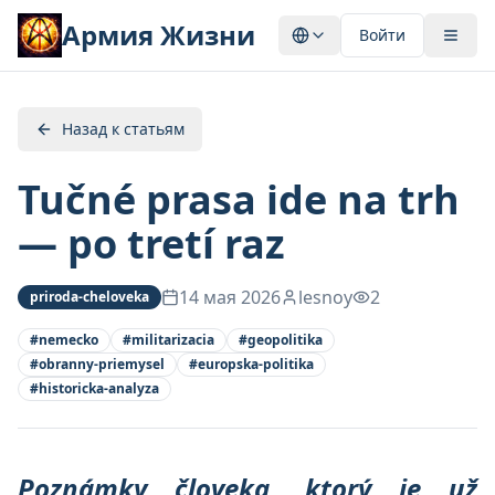
Армия Жизни
Войти
Назад к статьям
Tučné prasa ide na trh
— po tretí raz
14 мая 2026
lesnoy
2
priroda-cheloveka
#
nemecko
#
militarizacia
#
geopolitika
#
obranny-priemysel
#
europska-politika
#
historicka-analyza
Poznámky človeka, ktorý je už