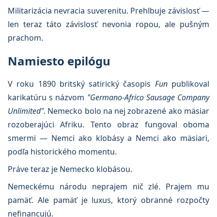
Militarizácia nevracia suverenitu. Prehlbuje závislosť —
len teraz táto závislosť nevonia ropou, ale pušným
prachom.
Namiesto epilógu
V roku 1890 britský satirický časopis
Fun
publikoval
karikatúru s názvom
"Germano-Africo Sausage Company
Unlimited"
. Nemecko bolo na nej zobrazené ako mäsiar
rozoberajúci Afriku. Tento obraz fungoval oboma
smermi — Nemci ako klobásy a Nemci ako mäsiari,
podľa historického momentu.
Práve teraz je Nemecko klobásou.
Nemeckému národu neprajem nič zlé. Prajem mu
pamäť. Ale pamäť je luxus, ktorý obranné rozpočty
nefinancujú.