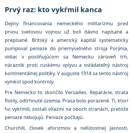
Prvý raz: kto vykŕmil kanca
Dejiny financovania nemeckého militarizmu pred
prvou svetovou vojnou už boli dávno napísané a
prepísané. Britský a americký kapitál systematicky
pumpoval peniaze do priemyselného stroja Porýnia,
vidiac v posilňujúcom sa Nemecku zároveň trh,
nárazník proti ruskému vplyvu a ovládateľný nástroj
kontinentálnej politiky. V auguste 1914 sa tento nástroj
vymkol spod kontroly.
Pre Nemecko to skončilo Versailles. Reparácie, strata
flotily, odtrhnuté územia. Prasa bolo porazené. Tí, ktorí
ho vykŕmili, zostali víťazmi na oboch stranách, pretože
peniaze nebojujú. Peniaze počítajú.
Churchill, človek aforizmov a neľútostnej jasnosti,