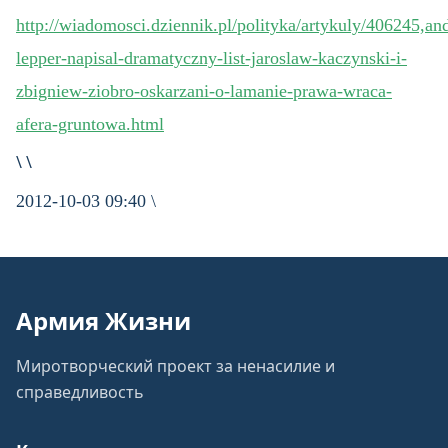
http://wiadomosci.dziennik.pl/polityka/artykuly/406245,and
lepper-napisal-dramatyczny-list-jaroslaw-kaczynski-i-
zbigniew-ziobro-oskarzani-o-lamanie-prawa-wraca-
afera-gruntowa.html
\ \
2012-10-03 09:40 \
Армия Жизни
Миротворческий проект за ненасилие и
справедливость