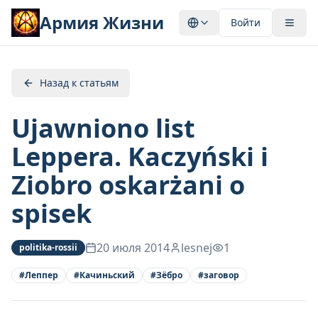
Армия Жизни
Войти
Назад к статьям
Ujawniono list
Leppera. Kaczyński i
Ziobro oskarżani o
spisek
20 июля 2014
lesnej
1
politika-rossii
#
Леппер
#
Качиньский
#
Зёбро
#
заговор