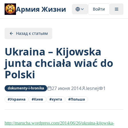
Армия Жизни
Войти
Назад к статьям
Ukraina – Kijowska
junta chciała wiać do
Polski
27 июня 2014
lesnej
1
dokumenty-i-hronika
#
Украина
#
Киев
#
хунта
#
Польша
http://marucha.wordpress.com/2014/06/26/ukraina-kijowska-