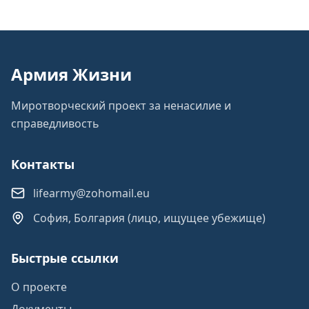
Армия Жизни
Миротворческий проект за ненасилие и
справедливость
Контакты
lifearmy@zohomail.eu
София, Болгария (лицо, ищущее убежище)
Быстрые ссылки
О проекте