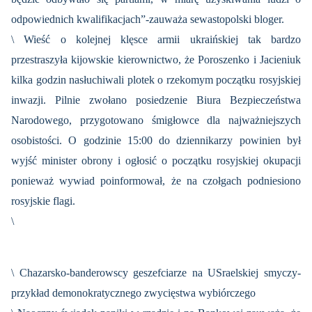
odpowiednich kwalifikacjach”-zauważa sewastopolski bloger.
\ Wieść o kolejnej klęsce armii ukraińskiej tak bardzo
przestraszyła kijowskie kierownictwo, że Poroszenko i Jacieniuk
kilka godzin nasłuchiwali plotek o rzekomym początku rosyjskiej
inwazji. Pilnie zwołano posiedzenie Biura Bezpieczeństwa
Narodowego, przygotowano śmigłowce dla najważniejszych
osobistości. O godzinie 15:00 do dziennikarzy powinien był
wyjść minister obrony i ogłosić o początku rosyjskiej okupacji
ponieważ wywiad poinformował, że na czołgach podniesiono
rosyjskie flagi.
\
\ Chazarsko-banderowscy geszefciarze na USraelskiej smyczy-
przykład demonokratycznego zwycięstwa wybiórczego