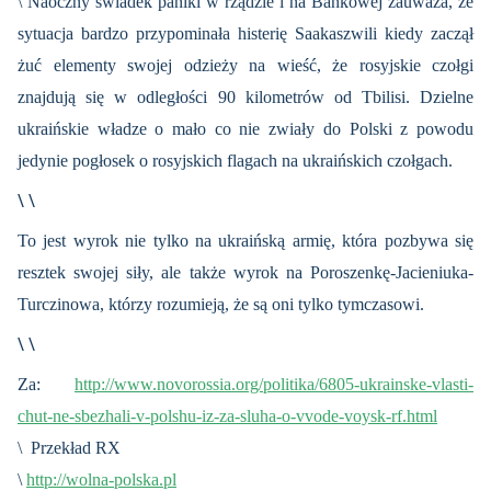
\ Naoczny świadek paniki w rządzie i na Bankowej zauważa, że
sytuacja bardzo przypominała histerię Saakaszwili kiedy zaczął
żuć elementy swojej odzieży na wieść, że rosyjskie czołgi
znajdują się w odległości 90 kilometrów od Tbilisi. Dzielne
ukraińskie władze o mało co nie zwiały do Polski z powodu
jedynie pogłosek o rosyjskich flagach na ukraińskich czołgach.
\ \
To jest wyrok nie tylko na ukraińską armię, która pozbywa się
resztek swojej siły, ale także wyrok na Poroszenkę-Jacieniuka-
Turczinowa, którzy rozumieją, że są oni tylko tymczasowi.
\ \
Za:
http://www.novorossia.org/politika/6805-ukrainske-vlasti-
chut-ne-sbezhali-v-polshu-iz-za-sluha-o-vvode-voysk-rf.html
\ Przekład RX
\
http://wolna-polska.pl