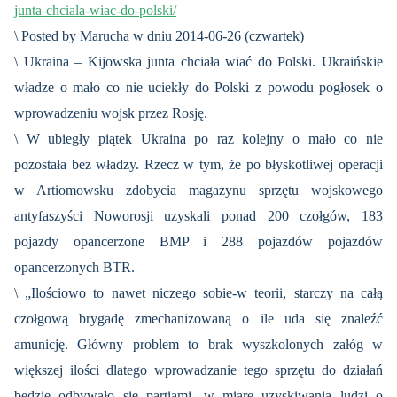
junta-chciala-wiac-do-polski/
\ Posted by Marucha w dniu 2014-06-26 (czwartek)
\ Ukraina – Kijowska junta chciała wiać do Polski. Ukraińskie
władze o mało co nie uciekły do Polski z powodu pogłosek o
wprowadzeniu wojsk przez Rosję.
\ W ubiegły piątek Ukraina po raz kolejny o mało co nie
pozostała bez władzy. Rzecz w tym, że po błyskotliwej operacji
w Artiomowsku zdobycia magazynu sprzętu wojskowego
antyfaszyści Noworosji uzyskali ponad 200 czołgów, 183
pojazdy opancerzone BMP i 288 pojazdów pojazdów
opancerzonych BTR.
\ „Ilościowo to nawet niczego sobie-w teorii, starczy na całą
czołgową brygadę zmechanizowaną o ile uda się znaleźć
amunicję. Główny problem to brak wyszkolonych załóg w
większej ilości dlatego wprowadzanie tego sprzętu do działań
będzie odbywało się partiami, w miarę uzyskiwania ludzi o