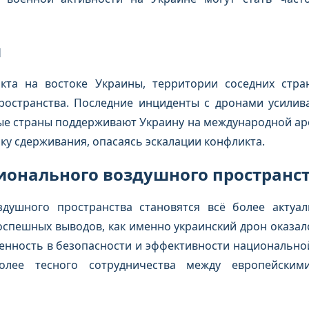
я
кта на востоке Украины, территории соседних стра
остранства. Последние инциденты с дронами усилива
ные страны поддерживают Украину на международной аре
ку сдерживания, опасаясь эскалации конфликта.
гионального воздушного пространс
здушного пространства становятся всё более актуа
оспешных выводов, как именно украинский дрон оказалс
нность в безопасности и эффективности национальной
олее тесного сотрудничества между европейски