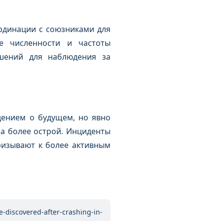
ординации с союзниками для
е численности и частоты
ешений для наблюдения за
дением о будущем, но явно
ла более острой. Инциденты
ризывают к более активным
-discovered-after-crashing-in-