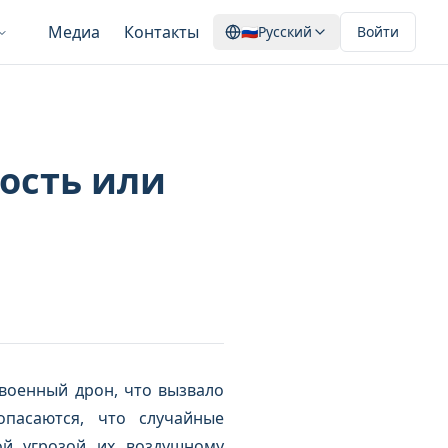
Медиа
Контакты
🇷🇺
Русский
Войти
ость или
военный дрон, что вызвало
пасаются, что случайные
ой угрозой их воздушному