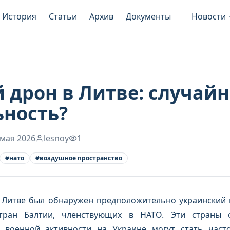
История
Статьи
Архив
Документы
Новости
 дрон в Литве: случайн
ьность?
 мая 2026
lesnoy
1
#
нато
#
воздушное пространство
Литве был обнаружен предположительно украинский 
тран Балтии, членствующих в НАТО. Эти страны о
а военной активности на Украине могут стать част