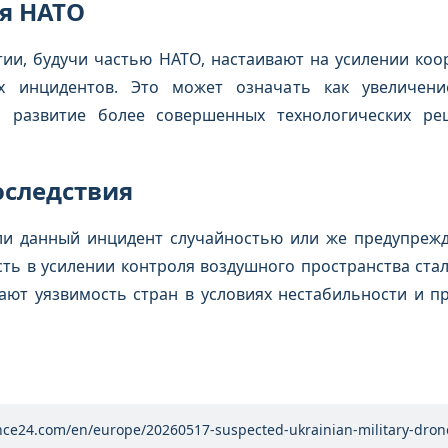
я НАТО
тии, будучи частью НАТО, настаивают на усилении ко
х инцидентов. Это может означать как увеличени
и развитие более совершенных технологических р
оследствия
 ли данный инцидент случайностью или же предупреж
ть в усилении контроля воздушного пространства ста
ают уязвимость стран в условиях нестабильности и п
nce24.com/en/europe/20260517-suspected-ukrainian-military-drone