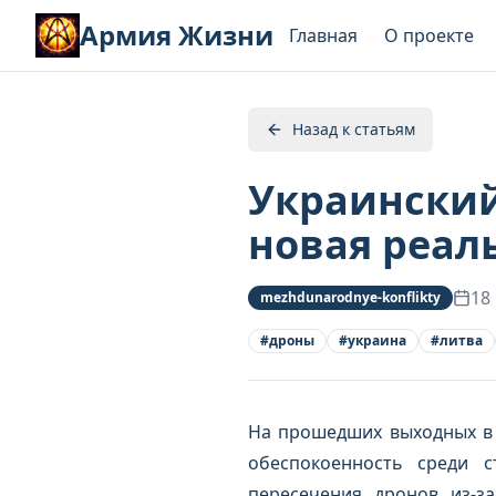
Армия Жизни
Главная
О проекте
Назад к статьям
Украинский
новая реал
18
mezhdunarodnye-konflikty
#
дроны
#
украина
#
литва
На прошедших выходных в 
обеспокоенность среди с
пересечения дронов из-з