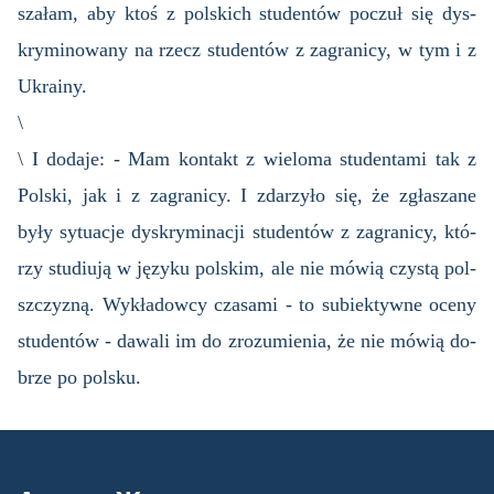
sza­łam, aby ktoś z pol­skich stu­den­tów po­czuł się dys­
kry­mi­no­wa­ny na rzecz stu­den­tów z za­gra­ni­cy, w tym i z
Ukra­iny.
\
\ I do­da­je: - Mam kon­takt z wie­lo­ma stu­den­ta­mi tak z
Pol­ski, jak i z za­gra­ni­cy. I zda­rzy­ło się, że zgła­sza­ne
były sy­tu­acje dys­kry­mi­na­cji stu­den­tów z za­gra­ni­cy, któ­
rzy stu­diu­ją w ję­zy­ku pol­skim, ale nie mówią czy­stą pol­
sz­czy­zną. Wy­kła­dow­cy cza­sa­mi - to su­biek­tyw­ne oceny
stu­den­tów - da­wa­li im do zro­zu­mie­nia, że nie mówią do­
brze po pol­sku.