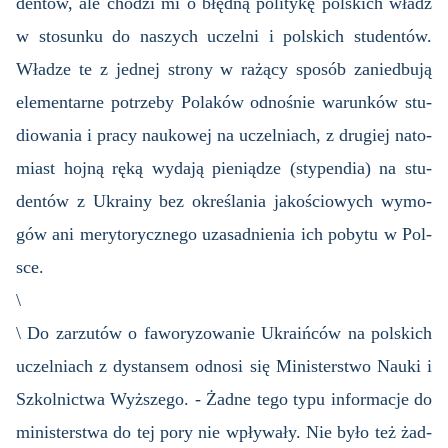
den­tów, ale cho­dzi mi o błęd­ną po­li­ty­kę pol­skich władz
w sto­sun­ku do na­szych uczel­ni i pol­skich stu­den­tów.
Wła­dze te z jed­nej stro­ny w ra­żą­cy spo­sób za­nie­dbu­ją
ele­men­tar­ne po­trze­by Po­la­ków od­no­śnie wa­run­ków stu­
dio­wa­nia i pracy na­uko­wej na uczel­niach, z dru­giej na­to­
miast hojną ręką wy­da­ją pie­nią­dze (sty­pen­dia) na stu­
den­tów z Ukra­iny bez okre­śla­nia ja­ko­ścio­wych wy­mo­
gów ani me­ry­to­rycz­ne­go uza­sad­nie­nia ich po­by­tu w Pol­
sce.
\
\ Do za­rzu­tów o fa­wo­ry­zo­wa­nie Ukra­iń­ców na pol­skich
uczel­niach z dy­stan­sem od­no­si się Mi­ni­ster­stwo Nauki i
Szkol­nic­twa Wyż­sze­go. - Żadne tego typu in­for­ma­cje do
mi­ni­ster­stwa do tej pory nie wpły­wa­ły. Nie było też żad­