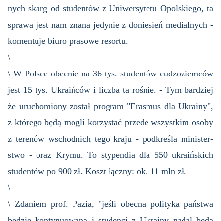
nych skarg od stu­den­tów z Uni­wer­sy­te­tu Opol­skie­go, ta
spra­wa jest nam znana je­dy­nie z do­nie­sień me­dial­nych -
ko­men­tu­je biuro pra­so­we re­sor­tu.
\
\ W Pol­sce obec­nie na 36 tys. stu­den­tów cu­dzo­ziem­ców
jest 15 tys. Ukra­iń­ców i licz­ba ta ro­śnie. - Tym bar­dziej
że uru­cho­mio­ny zo­stał pro­gram "Era­smus dla Ukra­iny",
z któ­re­go będą mogli ko­rzy­stać przede wszyst­kim osoby
z te­re­nów wschod­nich tego kraju - pod­kre­śla mi­ni­ster­
stwo - oraz Krymu. To sty­pen­dia dla 550 ukra­iń­skich
stu­den­tów po 900 zł. Koszt łącz­ny: ok. 11 mln zł.
\
\ Zda­niem prof. Pazia, "jeśli obec­na po­li­ty­ka pań­stwa
bę­dzie kon­ty­nu­owa­na i stu­den­ci z Ukra­iny nadal będą