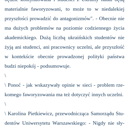
ma­te­rial­nie fa­wo­ry­zo­wa­ni, to może to w nie­da­le­kiej
przy­szło­ści pro­wa­dzić do an­ta­go­ni­zmów". - Obec­nie nie
ma du­żych pro­ble­mów na po­zio­mie co­dzien­ne­go życia
aka­de­mic­kie­go. Dużą licz­bą ukra­iń­skich stu­den­tów nie
żyją ani stu­den­ci, ani pra­cow­ni­cy uczel­ni, ale przy­szłość
w kon­tek­ście obec­nie pro­wa­dzo­nej po­li­ty­ki pań­stwa
budzi nie­po­kój - pod­su­mo­wu­je.
\
\ Ponoć - jak wska­zy­wa­ły opi­nie w sieci - pro­blem rze­
ko­me­go fa­wo­ry­zo­wa­nia ma też do­ty­czyć in­nych uczel­ni.
\
\ Ka­ro­li­na Piet­kie­wicz, prze­wod­ni­czą­ca Sa­mo­rzą­du Stu­
den­tów Uni­wer­sy­te­tu War­szaw­skie­go: - Nigdy nie sły­