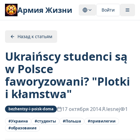
Армия Жизни
Войти
Назад к статьям
Ukraińscy studenci są
w Polsce
faworyzowani? "Plotki
i kłamstwa"
17 октября 2014
lesnej
1
bezhentsy-i-poisk-doma
#
Украина
#
студенты
#
Польша
#
привилегии
#
образование