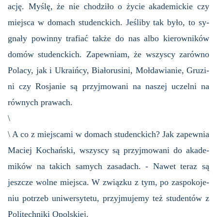
ację. Myślę, że nie cho­dzi­ło o życie aka­de­mic­kie czy
miej­sca w do­mach stu­denc­kich. Je­śli­by tak było, to sy­
gna­ły po­win­ny tra­fiać także do nas albo kie­row­ni­ków
domów stu­denc­kich. Za­pew­niam, że wszy­scy za­rów­no
Po­la­cy, jak i Ukra­iń­cy, Bia­ło­ru­si­ni, Moł­da­wia­nie, Gru­zi­
ni czy Ro­sja­nie są przyj­mo­wa­ni na na­szej uczel­ni na
rów­nych pra­wach.
\
\ A co z miej­sca­mi w do­mach stu­denc­kich? Jak za­pew­nia
Ma­ciej Ko­chań­ski, wszy­scy są przyj­mo­wa­ni do aka­de­
mi­ków na ta­kich sa­mych za­sa­dach. - Nawet teraz są
jesz­cze wolne miej­sca. W związ­ku z tym, po za­spo­ko­je­
niu po­trzeb uni­wer­sy­te­tu, przyj­mu­je­my też stu­den­tów z
Po­li­tech­ni­ki Opol­skiej.