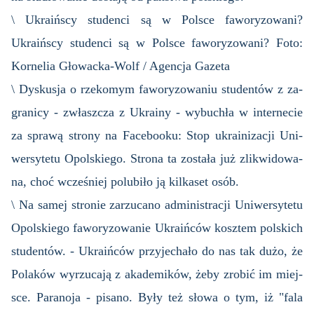
\ Ukraińscy studenci są w Polsce faworyzowani?
Ukraińscy studenci są w Polsce faworyzowani? Foto:
Kornelia Głowacka-Wolf / Agencja Gazeta
\ Dys­ku­sja o rze­ko­mym fa­wo­ry­zo­wa­niu stu­den­tów z za­
gra­ni­cy - zwłasz­cza z Ukra­iny - wy­bu­chła w in­ter­ne­cie
za spra­wą stro­ny na Fa­ce­bo­oku: Stop ukra­ini­za­cji Uni­
wer­sy­te­tu Opol­skie­go. Stro­na ta zo­sta­ła już zli­kwi­do­wa­
na, choć wcze­śniej po­lu­bi­ło ją kil­ka­set osób.
\ Na samej stro­nie za­rzu­ca­no ad­mi­ni­stra­cji Uni­wer­sy­te­tu
Opol­skie­go fa­wo­ry­zo­wa­nie Ukra­iń­ców kosz­tem pol­skich
stu­den­tów. - Ukra­iń­ców przy­je­cha­ło do nas tak dużo, że
Po­la­ków wy­rzu­ca­ją z aka­de­mi­ków, żeby zro­bić im miej­
sce. Pa­ra­no­ja - pi­sa­no. Były też słowa o tym, iż "fala