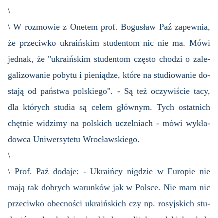
\
\ W roz­mo­wie z One­tem prof. Bo­gu­sław Paź za­pew­nia,
że prze­ciw­ko ukra­iń­skim stu­den­tom nic nie ma. Mówi
jed­nak, że "ukra­iń­skim stu­den­tom czę­sto cho­dzi o za­le­
ga­li­zo­wa­nie po­by­tu i pie­nią­dze, które na stu­dio­wa­nie do­
sta­ją od pań­stwa pol­skie­go". - Są też oczy­wi­ście tacy,
dla któ­rych stu­dia są celem głów­nym. Tych ostat­nich
chęt­nie wi­dzi­my na pol­skich uczel­niach - mówi wy­kła­
dow­ca Uni­wer­sy­te­tu Wro­cław­skie­go.
\
\ Prof. Paź do­da­je: - Ukra­iń­cy ni­g­dzie w Eu­ro­pie nie
mają tak do­brych wa­run­ków jak w Pol­sce. Nie mam nic
prze­ciw­ko obec­no­ści ukra­iń­skich czy np. ro­syj­skich stu­