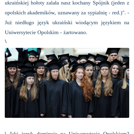
ukra­iń­skiej ho­ło­ty za­la­ła nasz ko­cha­ny Spój­nik (jeden z
opol­skich aka­de­mi­ków, uzna­wa­ny za sy­pial­nię - red.)". -
Już nie­dłu­go język ukra­iń­ski wio­dą­cym ję­zy­kiem na
Uni­wer­sy­te­cie Opol­skim - żar­to­wa­no.
\
\
Jaki język do­mi­nu­je na Uni­wer­sy­te­cie Opol­skiem?