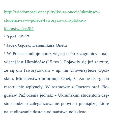
http://wiadomosci.onet.pl/tylko-w-onecie/ukrainscy-
studenci-sa-w-polsce-faworyzowani-plotki-i-
klamstwa/cc204
\ 9 paź, 15:17
\ Jacek Gądek, Dziennikarz Onetu
\ W Pol­sce stu­diu­je coraz wię­cej osób z za­gra­ni­cy - naj­
wię­cej jest Ukra­iń­ców (15 tys.). Po­ja­wi­ły się już za­rzu­ty,
że są oni fa­wo­ry­zo­wa­ni - np. na Uni­wer­sy­te­cie Opol­
skim. Mi­ni­ster­stwo in­for­mu­je Onet, że żadne skar­gi do
re­sor­tu nie wpły­nę­ły. W roz­mo­wie z One­tem prof. Bo­
gu­sław Paź oce­nia jed­nak: - Ukra­iń­skim stu­den­tom czę­
sto cho­dzi o za­le­ga­li­zo­wa­nie po­by­tu i pie­nią­dze, które
na stu­dio­wa­nie do­sta­ją od pań­stwa pol­skie­go.