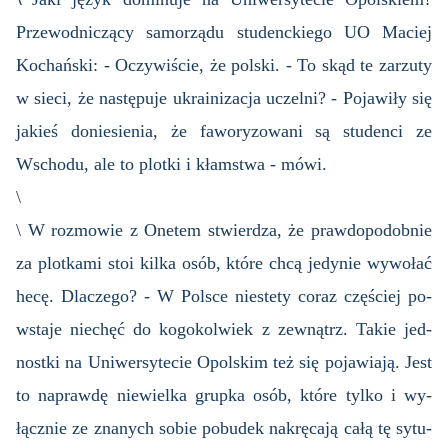
Prze­wod­ni­czą­cy sa­mo­rzą­du stu­denc­kie­go UO Ma­ciej
Ko­chań­ski: - Oczy­wi­ście, że pol­ski. - To skąd te za­rzu­ty
w sieci, że na­stę­pu­je ukra­ini­za­cja uczel­ni? - Po­ja­wi­ły się
ja­kieś do­nie­sie­nia, że fa­wo­ry­zo­wa­ni są stu­den­ci ze
Wscho­du, ale to plot­ki i kłam­stwa - mówi.
\
\ W roz­mo­wie z One­tem stwier­dza, że praw­do­po­dob­nie
za plot­ka­mi stoi kilka osób, które chcą je­dy­nie wy­wo­łać
hecę. Dla­cze­go? - W Pol­sce nie­ste­ty coraz czę­ściej po­
wsta­je nie­chęć do ko­go­kol­wiek z ze­wnątrz. Takie jed­
nost­ki na Uni­wer­sy­te­cie Opol­skim też się po­ja­wia­ją. Jest
to na­praw­dę nie­wiel­ka grup­ka osób, które tylko i wy­
łącz­nie ze zna­nych sobie po­bu­dek na­krę­ca­ją całą tę sy­tu­