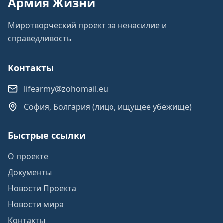
Армия Жизни
Миротворческий проект за ненасилие и
справедливость
Контакты
lifearmy@zohomail.eu
София, Болгария (лицо, ищущее убежище)
Быстрые ссылки
О проекте
Документы
Новости Проекта
Новости мира
Контакты