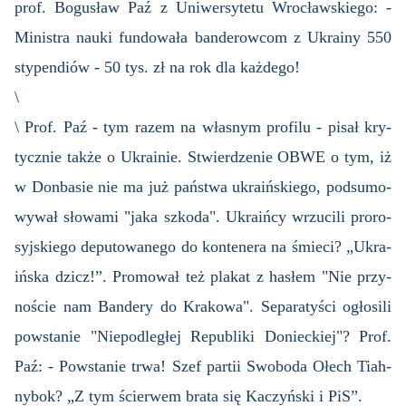
prof. Bo­gu­sław Paź z Uni­wer­sy­te­tu Wro­cław­skie­go: -
Mi­ni­stra nauki fun­do­wa­ła ban­de­row­com z Ukra­iny 550
sty­pen­diów - 50 tys. zł na rok dla każ­de­go!
\
\ Prof. Paź - tym razem na wła­snym pro­fi­lu - pisał kry­
tycz­nie także o Ukra­inie. Stwier­dze­nie OBWE o tym, iż
w Don­ba­sie nie ma już pań­stwa ukra­iń­skie­go, pod­su­mo­
wy­wał sło­wa­mi "jaka szko­da". Ukra­iń­cy wrzu­ci­li pro­ro­
syj­skie­go de­pu­to­wa­ne­go do kon­te­ne­ra na śmie­ci? „Ukra­
iń­ska dzicz!”. Pro­mo­wał też pla­kat z ha­słem "Nie przy­
no­ście nam Ban­de­ry do Kra­ko­wa". Se­pa­ra­ty­ści ogło­si­li
po­wsta­nie "Nie­pod­le­głej Re­pu­bli­ki Do­niec­kiej"? Prof.
Paź: - Po­wsta­nie trwa! Szef par­tii Swo­bo­da Ołech Tiah­
ny­bok? „Z tym ścier­wem brata się Ka­czyń­ski i PiS”.