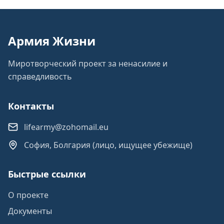
Армия Жизни
Миротворческий проект за ненасилие и
справедливость
Контакты
lifearmy@zohomail.eu
София, Болгария (лицо, ищущее убежище)
Быстрые ссылки
О проекте
Документы