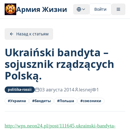
Армия Жизни
Войти
Назад к статьям
Ukraiński bandyta –
sojusznik rządzących
Polską.
03 августа 2014
lesnej
1
politika-rossii
#
Украина
#
бандиты
#
Польша
#
союзники
http://wps.neon24.pl/post/111645,ukrainski-bandyta-