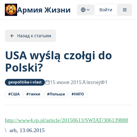
Армия Жизни
Войти
Назад к статьям
USA wyślą czołgi do
Polski?
15 июня 2015
lesnej
1
geopolitika-i-vlast
#
США
#
танки
#
Польша
#
НАТО
http://www4.rp.pl/article/20150613/SWIAT/306139888
\ arb, 13.06.2015