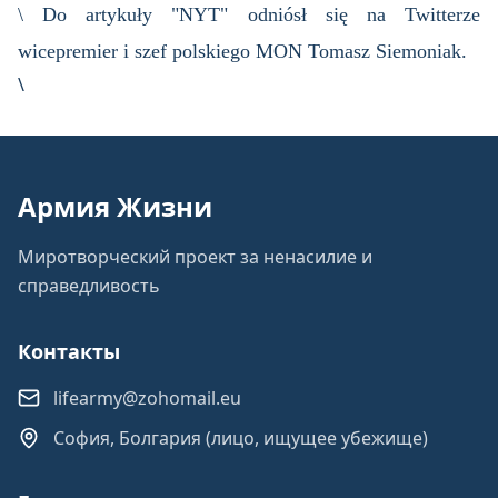
\ Do artykuły "NYT" odniósł się na Twitterze
wicepremier i szef polskiego MON Tomasz Siemoniak.
\
Армия Жизни
Миротворческий проект за ненасилие и
справедливость
Контакты
lifearmy@zohomail.eu
София, Болгария (лицо, ищущее убежище)