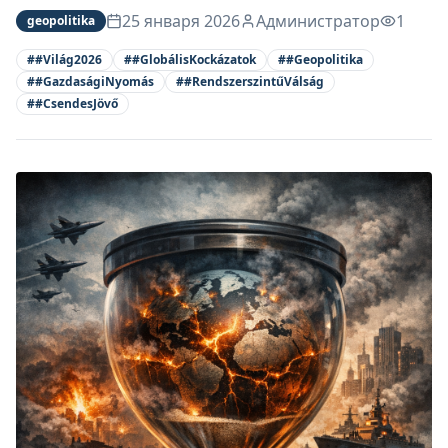
25 января 2026
Администратор
1
geopolitika
#
#Világ2026
#
#GlobálisKockázatok
#
#Geopolitika
#
#GazdaságiNyomás
#
#RendszerszintűVálság
#
#CsendesJövő