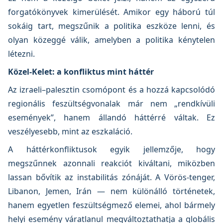
forgatókönyvek kimerülését. Amikor egy háború túl
sokáig tart, megszűnik a politika eszköze lenni, és
olyan közeggé válik, amelyben a politika kénytelen
létezni.
Közel-Kelet: a konfliktus mint háttér
Az izraeli–palesztin csomópont és a hozzá kapcsolódó
regionális feszültségvonalak már nem „rendkívüli
események”, hanem állandó háttérré váltak. Ez
veszélyesebb, mint az eszkaláció.
A háttérkonfliktusok egyik jellemzője, hogy
megszűnnek azonnali reakciót kiváltani, miközben
lassan bővítik az instabilitás zónáját. A Vörös-tenger,
Libanon, Jemen, Irán — nem különálló történetek,
hanem egyetlen feszültségmező elemei, ahol bármely
helyi esemény váratlanul megváltoztathatja a globális