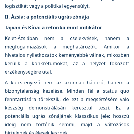
logisztikát vagy a politikai egyensúlyt.
II. Ázsia: a potenciális ugrás zónája
Tajvan és Kína: a retorika mint indikátor
Kelet-Ázsiában nem a cselekvések, hanem a
megfogalmazások a meghatározók. Amikor a
hivatalos nyilatkozatok keményebbé válnak, miközben
kerülik a konkrétumokat, az a helyzet fokozott
érzékenységére utal.
A kulcstényező nem az azonnali háború, hanem a
bizonytalanság kezelése. Minden fél a status quo
fenntartására törekszik, de ezt a megsértésére való
készség demonstrálásán keresztül teszi. Ez a
potenciális ugrás zónájának klasszikus jele: hosszú
ideig nem történik semmi, majd a változások
hirtelenek és élesek lesznek.