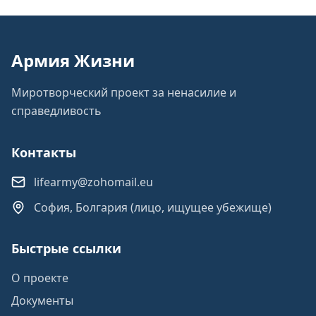
Армия Жизни
Миротворческий проект за ненасилие и
справедливость
Контакты
lifearmy@zohomail.eu
София, Болгария (лицо, ищущее убежище)
Быстрые ссылки
О проекте
Документы