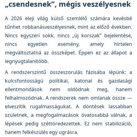
„csendesnek”, mégis veszélyesnek
A 2026 eleji világ külső szemlélő számára kevésbé
tűnhet robbanásveszélyesnek, mint az előző években.
Nincs egyszeri sokk, nincs „új korszak” bejelentése,
nincs egyetlen esemény, amely hirtelen
megváltoztatná az összképet. Éppen ez az állapot a
legnyugtalanítóbb.
A rendszerszintű összeszorulás fázisába lépünk: a
kulcsfontosságú politikai, katonai és gazdasági
ellentmondások nem oldódnak meg, hanem
felhalmozódnak. A rendszerek nem omlanak össze —
elveszítik rugalmasságukat. A döntések lassabban
születnek, a megfogalmazások óvatosabbá válnak, a
lépések pedig széttöredezettek. Ez nem stabilizáció,
hanem felkészülés egy ugrásra.