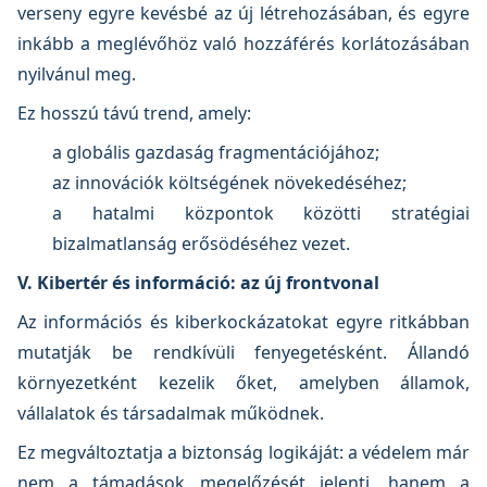
verseny egyre kevésbé az új létrehozásában, és egyre
inkább a meglévőhöz való hozzáférés korlátozásában
nyilvánul meg.
Ez hosszú távú trend, amely:
a globális gazdaság fragmentációjához;
az innovációk költségének növekedéséhez;
a hatalmi központok közötti stratégiai
bizalmatlanság erősödéséhez vezet.
V. Kiber­tér és információ: az új frontvonal
Az információs és kiberkockázatokat egyre ritkábban
mutatják be rendkívüli fenyegetésként. Állandó
környezetként kezelik őket, amelyben államok,
vállalatok és társadalmak működnek.
Ez megváltoztatja a biztonság logikáját: a védelem már
nem a támadások megelőzését jelenti, hanem a