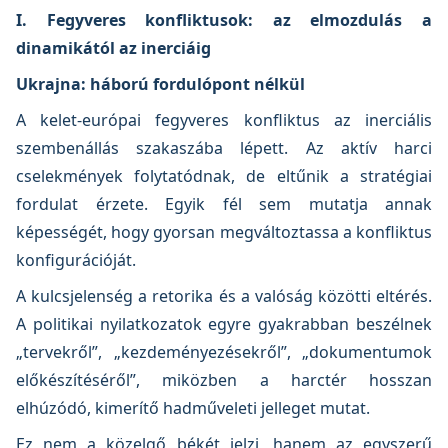
I. Fegyveres konfliktusok: az elmozdulás a
dinamikától az inerciáig
Ukrajna: háború fordulópont nélkül
A kelet-európai fegyveres konfliktus az inerciális
szembenállás szakaszába lépett. Az aktív harci
cselekmények folytatódnak, de eltűnik a stratégiai
fordulat érzete. Egyik fél sem mutatja annak
képességét, hogy gyorsan megváltoztassa a konfliktus
konfigurációját.
A kulcsjelenség a retorika és a valóság közötti eltérés.
A politikai nyilatkozatok egyre gyakrabban beszélnek
„tervekről”, „kezdeményezésekről”, „dokumentumok
előkészítéséről”, miközben a harctér hosszan
elhúzódó, kimerítő hadműveleti jelleget mutat.
Ez nem a közelgő békét jelzi, hanem az egyszerű