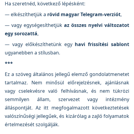
Ha szeretnéd, következő lépésként:
— elkészíthetjük a
rövid magyar Telegram-verziót
,
— vagy egységesíthetjük
az összes nyelvi változatot
egy sorozattá
,
— vagy előkészíthetünk egy
havi frissítési sablont
ugyanebben a stílusban.
***
Ez a szöveg általános jellegű elemző gondolatmenetet
tartalmaz. Nem minősül előrejelzésnek, ajánlásnak
vagy cselekvésre való felhívásnak, és nem tükrözi
semmilyen állam, szervezet vagy intézmény
álláspontját. Az itt megfogalmazott következtetések
valószínűségi jellegűek, és kizárólag a zajló folyamatok
értelmezését szolgálják.