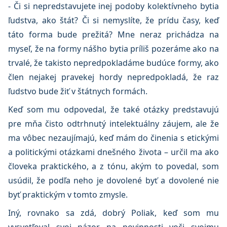
- Či si nepredstavujete inej podoby kolektívneho bytia
ľudstva, ako štát? Či si nemyslíte, že prídu časy, keď
táto forma bude prežitá? Mne neraz prichádza na
myseľ, že na formy nášho bytia príliš pozeráme ako na
trvalé, že takisto nepredpokladáme budúce formy, ako
člen nejakej pravekej hordy nepredpokladá, že raz
ľudstvo bude žiť v štátnych formách.
Keď som mu odpovedal, že také otázky predstavujú
pre mňa čisto odtrhnutý intelektuálny záujem, ale že
ma vôbec nezaujímajú, keď mám do činenia s etickými
a politickými otázkami dnešného života – určil ma ako
človeka praktického, a z tónu, akým to povedal, som
usúdil, že podľa neho je dovolené byť a dovolené nie
byť praktickým v tomto zmysle.
Iný, rovnako sa zdá, dobrý Poliak, keď som mu