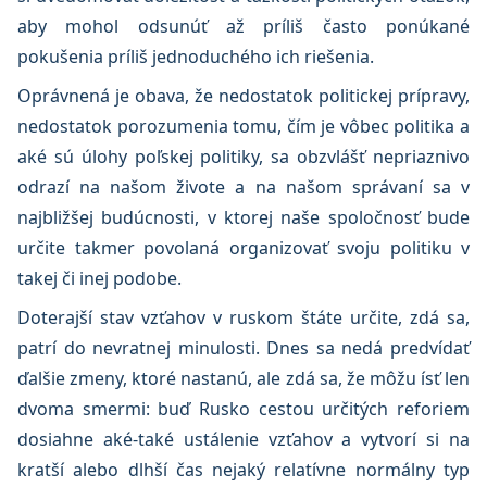
aby mohol odsunúť až príliš často ponúkané
pokušenia príliš jednoduchého ich riešenia.
Oprávnená je obava, že nedostatok politickej prípravy,
nedostatok porozumenia tomu, čím je vôbec politika a
aké sú úlohy poľskej politiky, sa obzvlášť nepriaznivo
odrazí na našom živote a na našom správaní sa v
najbližšej budúcnosti, v ktorej naše spoločnosť bude
určite takmer povolaná organizovať svoju politiku v
takej či inej podobe.
Doterajší stav vzťahov v ruskom štáte určite, zdá sa,
patrí do nevratnej minulosti. Dnes sa nedá predvídať
ďalšie zmeny, ktoré nastanú, ale zdá sa, že môžu ísť len
dvoma smermi: buď Rusko cestou určitých reforiem
dosiahne aké-také ustálenie vzťahov a vytvorí si na
kratší alebo dlhší čas nejaký relatívne normálny typ