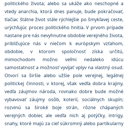
politického života; alebo sa ukáže ako neschopné a
vtedy anarchia, ktorá dnes panuje, bude pokračovať,
tlačiac štátne život stále rýchlejšie po šmykľavej ceste,
urýchľujúc proces politického hnitia. V prvom prípade
nastane pre nás nevyhnutne obdobie verejného života,
približujúce nás v niečom k európskym vzťahom,
obdobie, v ktorom spoločnosť získa určitú,
mimochodom možno veľmi nedaleko idúcu
samostatnosť a možnosť vyvíjať vplyv na vlastný osud.
Otvorí sa širšie alebo užšie pole verejnej, legálnej
politickej činnosti, v ktorej, však vedľa dobra krajiny,
vedľa záujmov národa, rovnako dobre bude možné
vybavovať záujmy osôb, koterií, sociálnych skupín;
rozvinú sa široké boje strán, rôzne chápaných
verejných dobier, ale vedľa nich aj potýčky, intrigy,
snahy, ktoré majú za cieľ súkromný alebo partikularny