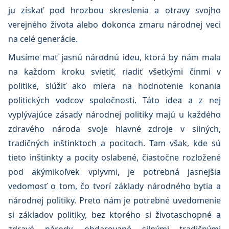
ju získať pod hrozbou skreslenia a otravy svojho
verejného života alebo dokonca zmaru národnej veci
na celé generácie.
Musíme mať jasnú národnú ideu, ktorá by nám mala
na každom kroku svietiť, riadiť všetkými činmi v
politike, slúžiť ako miera na hodnotenie konania
politických vodcov spoločnosti. Táto idea a z nej
vyplývajúce zásady národnej politiky majú u každého
zdravého národa svoje hlavné zdroje v silných,
tradičných inštinktoch a pocitoch. Tam však, kde sú
tieto inštinkty a pocity oslabené, čiastočne rozložené
pod akýmikoľvek vplyvmi, je potrebná jasnejšia
vedomosť o tom, čo tvorí základy národného bytia a
národnej politiky. Preto nám je potrebné uvedomenie
si základov politiky, bez ktorého si životaschopné a