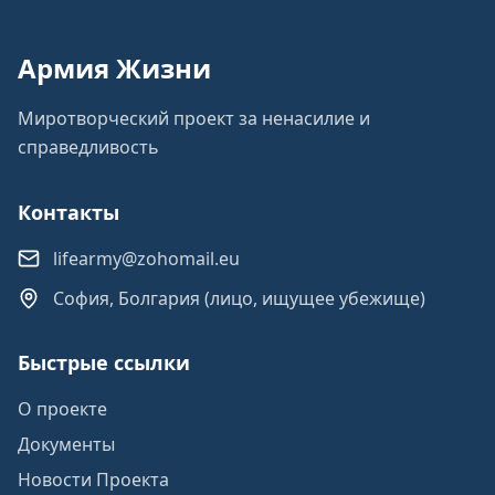
Армия Жизни
Миротворческий проект за ненасилие и
справедливость
Контакты
lifearmy@zohomail.eu
София, Болгария (лицо, ищущее убежище)
Быстрые ссылки
О проекте
Документы
Новости Проекта