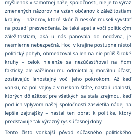
myšlienok v samotnej našej spoločnosti, nie je to výraz
zmenených názorov na vzťah občanov k záležitostiam
krajiny – názorov, ktoré skôr či neskôr museli vyvstať
na pozadí presvedčenia, že taká apatia voči politickým
záležitostiam, aká u nás panovala do nedávna, je
nesmierne nebezpečná. Hoci v krajine postupne rástol
politický pohyb, obmedzoval sa len na nie príliš široké
kruhy – celok nielenže sa nezúčastňoval na ňom
fakticky, ale väčšinou mu odmietal aj morálnu účasť,
zostávajúc ľahostajný voči jeho pokrokom. Až keď
vonku, na poli vojny a v ruskom štáte, nastali udalosti,
ktorých dôležitosť pre všetkých sa stala zrejmou, keď
pod ich vplyvom našej spoločnosti zasvietila nádej na
lepšie zajtrajšky – nastal ten obrat k politike, ktorý
predstavuje tak výrazný rys súčasnej doby.
Tento čisto vonkajší pôvod súčasného politického