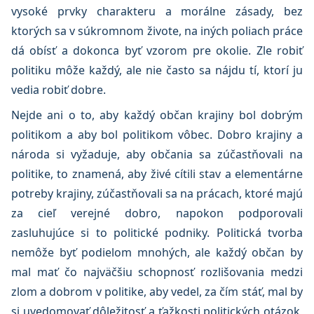
vysoké prvky charakteru a morálne zásady, bez
ktorých sa v súkromnom živote, na iných poliach práce
dá obísť a dokonca byť vzorom pre okolie. Zle robiť
politiku môže každý, ale nie často sa nájdu tí, ktorí ju
vedia robiť dobre.
Nejde ani o to, aby každý občan krajiny bol dobrým
politikom a aby bol politikom vôbec. Dobro krajiny a
národa si vyžaduje, aby občania sa zúčastňovali na
politike, to znamená, aby živé cítili stav a elementárne
potreby krajiny, zúčastňovali sa na prácach, ktoré majú
za cieľ verejné dobro, napokon podporovali
zasluhujúce si to politické podniky. Politická tvorba
nemôže byť podielom mnohých, ale každý občan by
mal mať čo najväčšiu schopnosť rozlišovania medzi
zlom a dobrom v politike, aby vedel, za čím stáť, mal by
si uvedomovať dôležitosť a ťažkosti politických otázok,