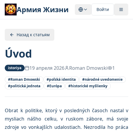
Армия Жизни
Войти
Назад к статьям
Úvod
19 апреля 2026
Roman Dmowski
1
istoriya
#
Roman Dmowski
#
poľská identita
#
národné uvedomenie
#
politická jednota
#
Európa
#
historické myšlienky
Obrat k politike, ktorý v posledných časoch nastal v
mysliach nášho celku, v ruskom zábore, má svoje
zdroje vo vonkajších udalostiach. Nezrodila ho práca