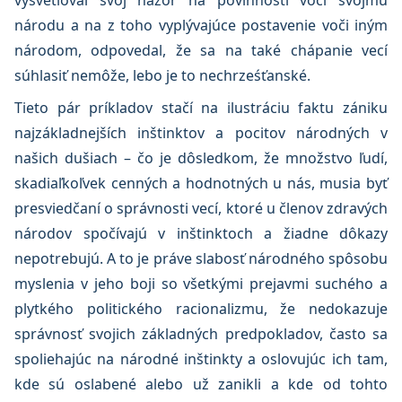
vysvetľoval svoj názor na povinnosti voči svojmu
národu a na z toho vyplývajúce postavenie voči iným
národom, odpovedal, že sa na také chápanie vecí
súhlasiť nemôže, lebo je to nechrześťanské.
Tieto pár príkladov stačí na ilustráciu faktu zániku
najzákladnejších inštinktov a pocitov národných v
našich dušiach – čo je dôsledkom, že množstvo ľudí,
skadiaľkoľvek cenných a hodnotných u nás, musia byť
presviedčaní o správnosti vecí, ktoré u členov zdravých
národov spočívajú v inštinktoch a žiadne dôkazy
nepotrebujú. A to je práve slabosť národného spôsobu
myslenia v jeho boji so všetkými prejavmi suchého a
plytkého politického racionalizmu, že nedokazuje
správnosť svojich základných predpokladov, často sa
spoliehajúc na národné inštinkty a oslovujúc ich tam,
kde sú oslabené alebo už zanikli a kde od tohto