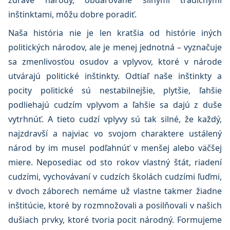
zdravé národy, obdarované silnými tradičnými
inštinktami, môžu dobre poradiť.
Naša história nie je len kratšia od histórie iných
politických národov, ale je menej jednotná – vyznačuje
sa zmenlivosťou osudov a vplyvov, ktoré v národe
utvárajú politické inštinkty. Odtiaľ naše inštinkty a
pocity politické sú nestabilnejšie, plytšie, ľahšie
podliehajú cudzím vplyvom a ľahšie sa dajú z duše
vytrhnúť. A tieto cudzí vplyvy sú tak silné, že každý,
najzdravší a najviac vo svojom charaktere ustálený
národ by im musel podľahnúť v menšej alebo väčšej
miere. Neposediac od sto rokov vlastný štát, riadení
cudzími, vychovávaní v cudzích školách cudzími ľuďmi,
v dvoch záborech nemáme už vlastne takmer žiadne
inštitúcie, ktoré by rozmnožovali a posilňovali v našich
dušiach prvky, ktoré tvoria pocit národný. Formujeme