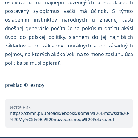
oslovovania na najneprirodzenejších predpokladoch
postavený sylogizmus väčší má účinok. S týmto
oslabením inštinktov národných u značnej časti
dnešnej generácie počítajúc sa pokúsim dať tu akýsi
úvod do poľskej politiky, siahnem do jej najhlbších
základov – do základov morálnych a do zásadných
pojmov, na ktorých akákoľvek, na to meno zasluhujúca
politika sa musí opierať.
preklad © lesnoy
Источник:
https://cbmn.pl/uploads/ebooks/Roman%20Dmowski%20-
%20My%C5%9Bli%20nowoczesnego%20Polaka.pdf