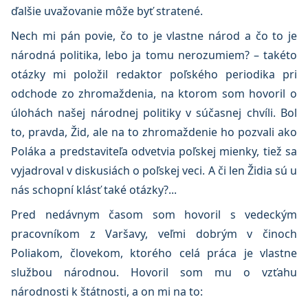
ďalšie uvažovanie môže byť stratené.
Nech mi pán povie, čo to je vlastne národ a čo to je
národná politika, lebo ja tomu nerozumiem? – takéto
otázky mi položil redaktor poľského periodika pri
odchode zo zhromaždenia, na ktorom som hovoril o
úlohách našej národnej politiky v súčasnej chvíli. Bol
to, pravda, Žid, ale na to zhromaždenie ho pozvali ako
Poláka a predstaviteľa odvetvia poľskej mienky, tiež sa
vyjadroval v diskusiách o poľskej veci. A či len Židia sú u
nás schopní klásť také otázky?...
Pred nedávnym časom som hovoril s vedeckým
pracovníkom z Varšavy, veľmi dobrým v činoch
Poliakom, človekom, ktorého celá práca je vlastne
službou národnou. Hovoril som mu o vzťahu
národnosti k štátnosti, a on mi na to: