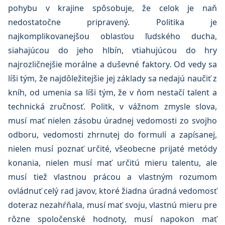
pohybu v krajine spôsobuje, že celok je naň
nedostatočne pripravený. Politika je
najkomplikovanejšou oblasťou ľudského ducha,
siahajúcou do jeho hlbín, vtiahujúcou do hry
najrozličnejšie morálne a duševné faktory. Od vedy sa
líši tým, že najdôležitejšie jej základy sa nedajú naučiť z
kníh, od umenia sa líši tým, že v ňom nestačí talent a
technická zručnosť. Politk, v vážnom zmysle slova,
musí mať nielen zásobu úradnej vedomosti zo svojho
odboru, vedomosti zhrnutej do formulí a zapísanej,
nielen musí poznať určité, všeobecne prijaté metódy
konania, nielen musí mať určitú mieru talentu, ale
musí tiež vlastnou prácou a vlastným rozumom
ovládnuť celý rad javov, ktoré žiadna úradná vedomosť
doteraz nezahŕňala, musí mať svoju, vlastnú mieru pre
rôzne spoločenské hodnoty, musí napokon mať