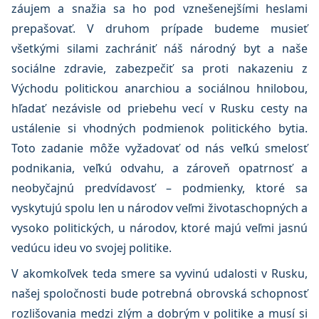
záujem a snažia sa ho pod vznešenejšími heslami
prepašovať. V druhom prípade budeme musieť
všetkými silami zachrániť náš národný byt a naše
sociálne zdravie, zabezpečiť sa proti nakazeniu z
Východu politickou anarchiou a sociálnou hnilobou,
hľadať nezávisle od priebehu vecí v Rusku cesty na
ustálenie si vhodných podmienok politického bytia.
Toto zadanie môže vyžadovať od nás veľkú smelosť
podnikania, veľkú odvahu, a zároveň opatrnosť a
neobyčajnú predvídavosť – podmienky, ktoré sa
vyskytujú spolu len u národov veľmi životaschopných a
vysoko politických, u národov, ktoré majú veľmi jasnú
vedúcu ideu vo svojej politike.
V akomkoľvek teda smere sa vyvinú udalosti v Rusku,
našej spoločnosti bude potrebná obrovská schopnosť
rozlišovania medzi zlým a dobrým v politike a musí si