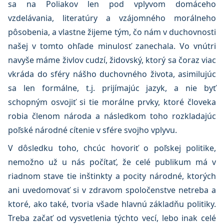
sa na Poliakov len pod vplyvom domáceho
vzdelávania, literatúry a vzájomného morálneho
pôsobenia, a vlastne žijeme tým, čo nám v duchovnosti
našej v tomto ohľade minulosť zanechala. Vo vnútri
navyše máme živlov cudzí, židovský, ktorý sa čoraz viac
vkráda do sféry nášho duchovného života, asimilujúc
sa len formálne, t.j. prijímajúc jazyk, a nie byť
schopným osvojiť si tie morálne prvky, ktoré človeka
robia členom národa a následkom toho rozkladajúc
poľské národné cítenie v sfére svojho vplyvu.
V dôsledku toho, chcúc hovoriť o poľskej politike,
nemožno už u nás počítať, že celé publikum má v
riadnom stave tie inštinkty a pocity národné, ktorých
ani uvedomovať si v zdravom spoločenstve netreba a
ktoré, ako také, tvoria všade hlavnú základňu politiky.
Treba začať od vysvetlenia týchto vecí, lebo inak celé