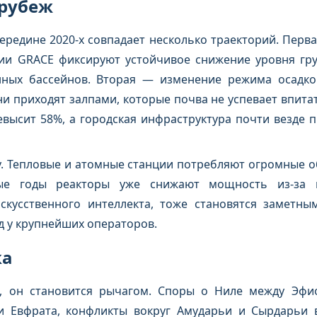
 рубеж
середине 2020-х совпадает несколько траекторий. Пер
сии GRACE фиксируют устойчивое снижение уровня гр
нных бассейнов. Вторая — изменение режима осадко
и приходят залпами, которые почва не успевает впитат
евысит 58%, а городская инфраструктура почти везде 
у. Тепловые и атомные станции потребляют огромные 
е годы реакторы уже снижают мощность из-за на
кусственного интеллекта, тоже становятся заметны
д у крупнейших операторов.
ка
н, он становится рычагом. Споры о Ниле между Эфи
и Евфрата, конфликты вокруг Амударьи и Сырдарьи 