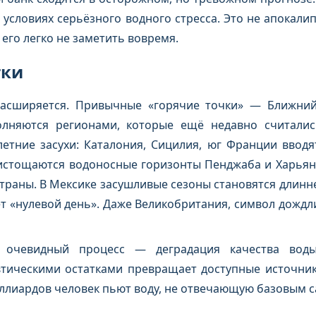
 условиях серьёзного водного стресса. Это не апокали
его легко не заметить вовремя.
тки
асширяется. Привычные «горячие точки» — Ближний 
лняются регионами, которые ещё недавно считали
етние засухи: Каталония, Сицилия, юг Франции вводя
 истощаются водоносные горизонты Пенджаба и Харьян
траны. В Мексике засушливые сезоны становятся длинне
т «нулевой день». Даже Великобритания, символ дождли
 очевидный процесс — деградация качества воды.
тическими остатками превращает доступные источник
иллиардов человек пьют воду, не отвечающую базовым 