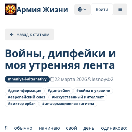
Армия Жизни
Войти
Назад к статьям
Войны, дипфейки и
моя утренняя лента
22 марта 2026
lesnoy
2
mneniya-i-alternativy
#
дезинформация
#
дипфейки
#
война в украине
#
европейский союз
#
искусственный интеллект
#
виктор орбан
#
информационная гигиена
Я обычно начинаю свой день одинаково: