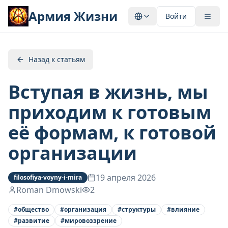
Армия Жизни
Войти
Назад к статьям
Вступая в жизнь, мы
приходим к готовым
её формам, к готовой
организации
19 апреля 2026
filosofiya-voyny-i-mira
Roman Dmowski
2
#
общество
#
организация
#
структуры
#
влияние
#
развитие
#
мировоззрение