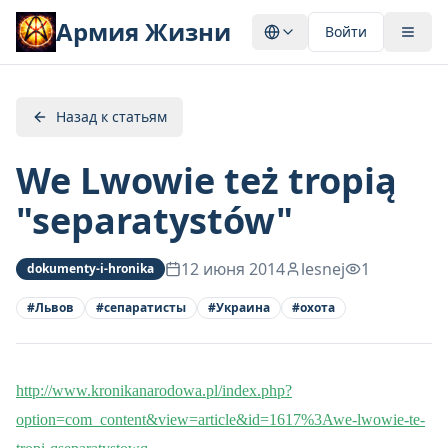
Армия Жизни
Войти
Назад к статьям
We Lwowie też tropią
"separatystów"
12 июня 2014
lesnej
1
dokumenty-i-hronika
#
Львов
#
сепаратисты
#
Украина
#
охота
http://www.kronikanarodowa.pl/index.php?
option=com_content&view=article&id=1617%3Awe-lwowie-te-