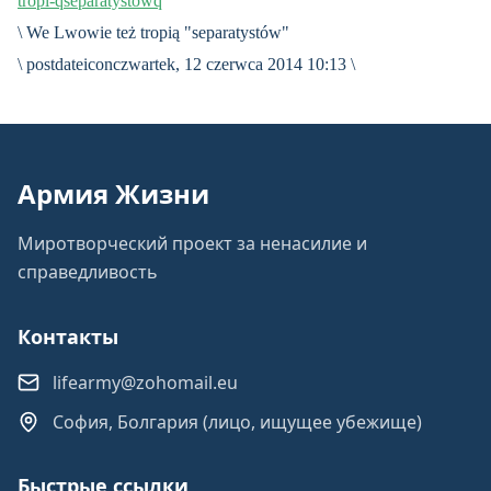
tropi-qseparatystowq
\ We Lwowie też tropią "separatystów"
\ postdateiconczwartek, 12 czerwca 2014 10:13 \
Армия Жизни
Миротворческий проект за ненасилие и
справедливость
Контакты
lifearmy@zohomail.eu
София, Болгария (лицо, ищущее убежище)
Быстрые ссылки