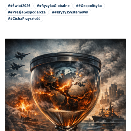
#
#Świat2026
#
#RyzykaGlobalne
#
#Geopolityka
#
#PresjaGospodarcza
#
#KryzysSystemowy
#
#CichaPrzyszłość