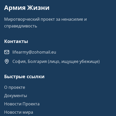
Армия Жизни
Миротворческий проект за ненасилие и
справедливость
Контакты
lifearmy@zohomail.eu
София, Болгария (лицо, ищущее убежище)
Быстрые ссылки
О проекте
Документы
Новости Проекта
Новости мира