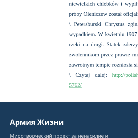
niewielkich chlebków i wypił
próby Oleniczew został oficja
\ Petersburski Chrystus zgi
wypadkiem. W kwietniu 1907 r
rzeki na drugi. Statek zderz
zwolennikom przez prawie mi
zawrotnym tempie rozniosła si
\ Czytaj dalej:
http://poli
5762/
Армия Жизни
Миротворческий проект за ненасилие и