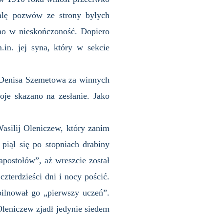
alę pozwów ze strony byłych
no w nieskończoność. Dopiero
.in. jej syna, który w sekcie
a Denisa Szemetowa za winnych
je skazano na zesłanie. Jako
asilij Oleniczew, który zanim
piął się po stopniach drabiny
apostołów”, aż wreszcie został
zterdzieści dni i nocy pościć.
ilnował go „pierwszy uczeń”.
Oleniczew zjadł jedynie siedem