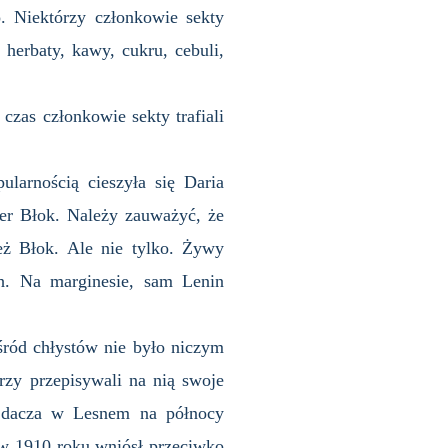
. Niektórzy członkowie sekty
 herbaty, kawy, cukru, cebuli,
czas członkowie sekty trafiali
larnością cieszyła się Daria
der Błok. Należy zauważyć, że
eż Błok. Ale nie tylko. Żywy
h. Na marginesie, sam Lenin
śród chłystów nie było niczym
zy przepisywali na nią swoje
a dacza w Lesnem na północy
, w 1910 roku wniósł przeciwko