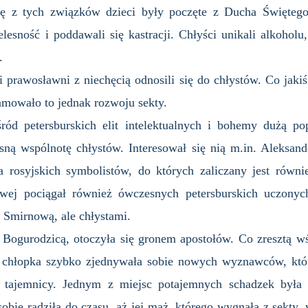
się z tych związków dzieci były poczęte z Ducha Świętego
lesność i poddawali się kastracji. Chłyści unikali alkoholu,
.
 prawosławni z niechęcią odnosili się do chłystów. Co jakiś 
amowało to jednak rozwoju sekty.
d petersburskich elit intelektualnych i bohemy dużą popu
sną wspólnotę chłystów. Interesował się nią m.in. Aleksan
 rosyjskich symbolistów, do których zaliczany jest równi
wej pociągał również ówczesnych petersburskich uczonyc
ą Smirnową, ale chłystami.
ę Bogurodzicą, otoczyła się gronem apostołów. Co zresztą w
a chłopka szybko zjednywała sobie nowych wyznawców, któr
 w tajemnicy. Jednym z miejsc potajemnych schadzek był
sobie radziła do czasu, aż jej mąż, którego wygnała z sekty