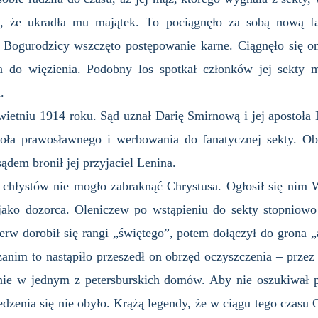
ą, że ukradła mu majątek. To pociągnęło za sobą nową f
Bogurodzicy wszczęto postępowanie karne. Ciągnęło się o
na do więzienia. Podobny los spotkał członków jej sekty m
.
wietniu 1914 roku. Sąd uznał Darię Smirnową i jej apostoł
oła prawosławnego i werbowania do fanatycznej sekty. Obo
ądem bronił jej przyjaciel Lenina.
chłystów nie mogło zabraknąć Chrystusa. Ogłosił się nim W
jako dozorca. Oleniczew po wstąpieniu do sekty stopniowo 
ierw dorobił się rangi „świętego”, potem dołączył do grona „
anim to nastąpiło przeszedł on obrzęd oczyszczenia – przez c
ie w jednym z petersburskich domów. Aby nie oszukiwał p
dzenia się nie obyło. Krążą legendy, że w ciągu tego czasu 