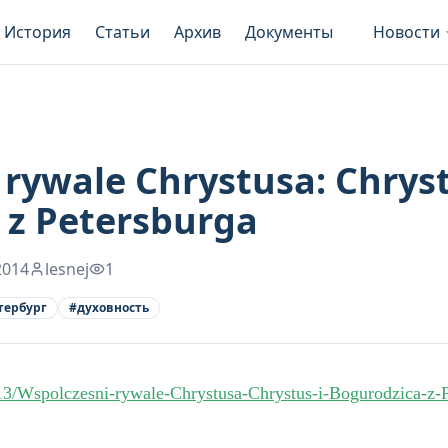
История
Статьи
Архив
Документы
Новости
rywale Chrystusa: Chryst
 z Petersburga
2014
lesnej
1
тербург
#
духовность
_13/Wspolczesni-rywale-Chrystusa-Chrystus-i-Bogurodzica-z-