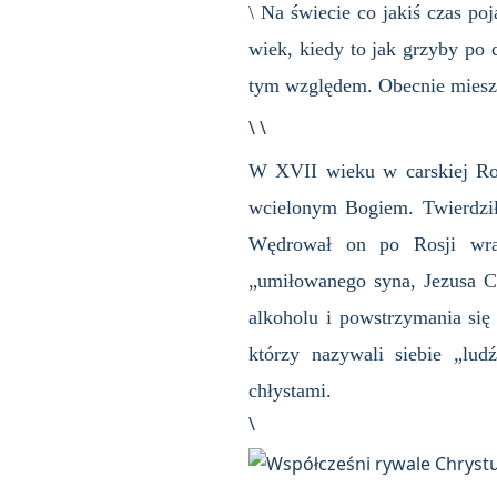
\ Na świecie co jakiś czas p
wiek, kiedy to jak grzyby po 
tym względem. Obecnie mieszk
\ \
W XVII wieku w carskiej Ros
wcielonym Bogiem. Twierdził 
Wędrował on po Rosji wra
„umiłowanego syna, Jezusa C
alkoholu i powstrzymania się
którzy nazywali siebie „lu
chłystami.
\