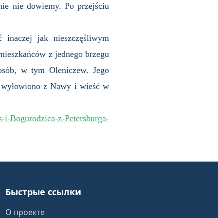
ie nie dowiemy. Po przejściu
ć inaczej jak nieszczęśliwym
 mieszkańców z jednego brzegu
t osób, w tym Oleniczew. Jego
o wyłowiono z Nawy i wieść w
s-i-Bogurodzica-z-Petersburga-
Быстрые ссылки
О проекте