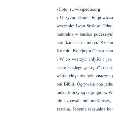
\
Foto: ru.wikipedia.org
\
O życiu Daniła Filipowicz
wcześniej Iwan Susłow. Odnoś
naturalną w bardzo podeszłym 
narodzinach i śmierci. Rzeko
Kremlu. Kolejnym Chrystusom 
\ W co wierzyli chłyści i jak
czele każdego „okrętu” stał s
wśród chłystów było znaczne g
oni Biblii. Ogrywała ona jedn
ludzi, którzy są tego godni. W
nie uznawali oni małżeństw, 
szatana. Jedynie seksualne k