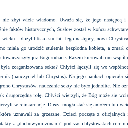
a nie zbyt wiele wiadomo. Uważa się, że jego następcą 
nie faktów historycznych, Susłow został w końcu schwytany
wieku – dożył blisko stu lat. Jego następcy, nowi Chrystus
mo miała go urodzić stuletnia bezpłodna kobieta, a zmarł
towarzyszyły już Bogurodzice. Razem kierowali oni wspóln
 była zorganizowana sekta? Chłyści łączyli się we wspólnot
ternik (nauczyciel lub Chrystus). Na jego naukach opierała s
rono Chrystusów, nauczanie sekty nie było jednolite. Nie ozn
ak drugorzędną rolę. Chłyści wierzyli, że Bóg może się wci
ierzyli w reinkarnacje. Dusza mogła stać się aniołem lub wci
które uznawali za grzeszne. Dzieci poczęte z oficjalnych
ontakty z „duchowymi żonami” podczas chłystowskich ceremon