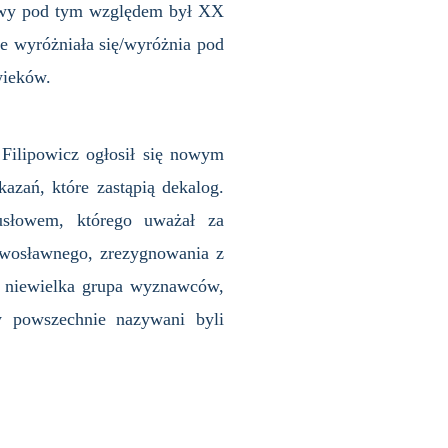
rdowy pod tym względem był XX
ie wyróżniała się/wyróżnia pod
wieków.
Filipowicz ogłosił się nowym
zań, które zastąpią dekalog.
słowem, którego uważał za
awosławnego, zrezygnowania z
ę niewielka grupa wyznawców,
y powszechnie nazywani byli