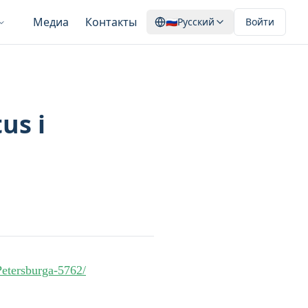
Медиа
Контакты
🇷🇺
Русский
Войти
us i
Petersburga-5762/