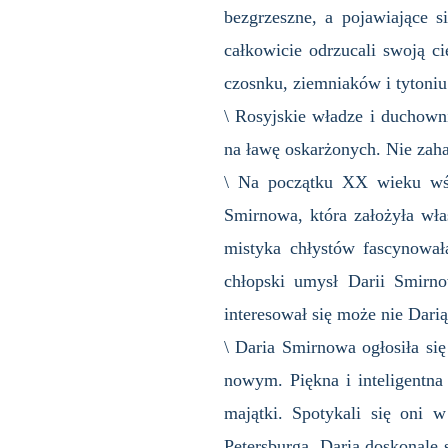
bezgrzeszne, a pojawiające 
całkowicie odrzucali swoją cie
czosnku, ziemniaków i tytoniu
\ Rosyjskie władze i duchowni
na ławę oskarżonych. Nie zah
\ Na początku XX wieku wśró
Smirnowa, która założyła wła
mistyka chłystów fascynowała
chłopski umysł Darii Smirno
interesował się może nie Dari
\ Daria Smirnowa ogłosiła si
nowym. Piękna i inteligentn
majątki. Spotykali się oni
Petersburga. Daria doskonale 