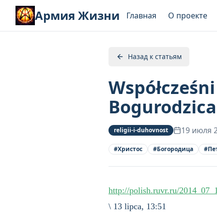
Армия Жизни
Главная
О проекте
Назад к статьям
Współcześni 
Bogurodzica
19 июля 
religii-i-duhovnost
#
Христос
#
Богородица
#
Пе
http://polish.ruvr.ru/2014_07
\ 13 lipca, 13:51