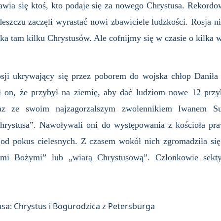
ojawia się ktoś, kto podaje się za nowego Chrystusa. Reko
deszczu zaczęli wyrastać nowi zbawiciele ludzkości. Rosja n
a tam kilku Chrystusów. Ale cofnijmy się w czasie o kilka 
ji ukrywający się przez poborem do wojska chłop Daniła 
on, że przybył na ziemię, aby dać ludziom nowe 12 przyka
z ze swoim najzagorzalszym zwolennikiem Iwanem Su
hrystusa”. Nawoływali oni do występowania z kościoła pr
 od pokus cielesnych. Z czasem wokół nich zgromadziła si
dźmi Bożymi” lub „wiarą Chrystusową”. Członkowie sekt