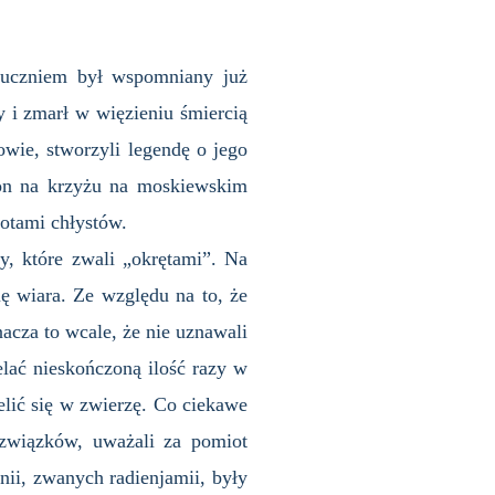
i uczniem był wspomniany już
 i zmarł w więzieniu śmiercią
owie, stworzyli legendę o jego
 on na krzyżu na moskiewskim
otami chłystów.
y, które zwali „okrętami”. Na
ię wiara. Ze względu na to, że
acza to wcale, że nie uznawali
elać nieskończoną ilość razy w
elić się w zwierzę. Co ciekawe
 związków, uważali za pomiot
ii, zwanych radienjamii, były