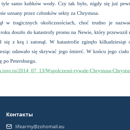
 tyle samo kubków wody. Czy tak było, nigdy się już pewn
lnie uznany przez członków sekty za Chrystusa.
nął w tragicznych okolicznościach, choć trudno je nazwa
oku doszło do katastrofy promu na Newie, który przewoził
ył się z krą i zatonął. W katastrofie zginęło kilkadziesią
esiąc udawało się skrywać jego śmierć. W końcu jego ciał
ę po Petersburgu.
sh.ruvr.ru/2014_07_13/Wspolczesni-rywale-Chrystusa-Chrystu
Контакты
lifearmy@zohomail.eu