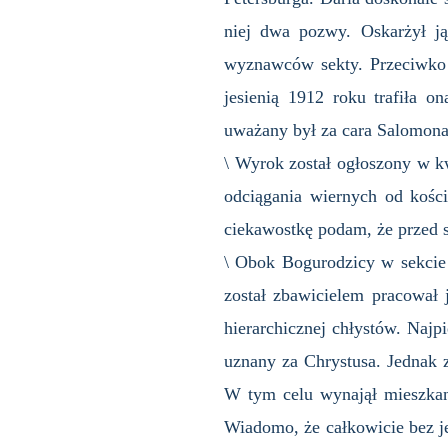
niej dwa pozwy. Oskarżył j
wyznawców sekty. Przeciwko 
jesienią 1912 roku trafiła o
uważany był za cara Salomona
\ Wyrok został ogłoszony w k
odciągania wiernych od kości
ciekawostkę podam, że przed s
\ Obok Bogurodzicy w sekcie 
został zbawicielem pracował 
hierarchicznej chłystów. Najp
uznany za Chrystusa. Jednak z
W tym celu wynajął mieszkan
Wiadomo, że całkowicie bez je