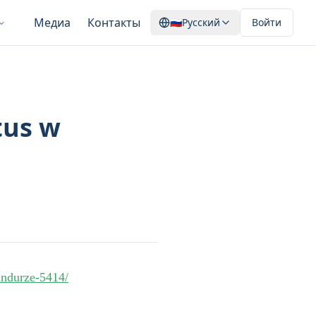
Медиа
Контакты
🇷🇺
Русский
Войти
tus w
undurze-5414/