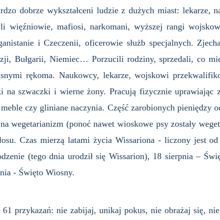
zo dobrze wykształceni ludzie z dużych miast: lekarze, n
i więźniowie, mafiosi, narkomani, wyższej rangi wojskowi,
anistanie i Czeczenii, oficerowie służb specjalnych. Zjecha
izji, Bułgarii, Niemiec… Porzucili rodziny, sprzedali, co mi
snymi rękoma. Naukowcy, lekarze, wojskowi przekwalifikow
ki na szwaczki i wierne żony. Pracują fizycznie uprawiając
meble czy gliniane naczynia. Część zarobionych pieniędzy o
 na wegetarianizm (ponoć nawet wioskowe psy zostały wegeta
głosu. Czas mierzą latami życia Wissariona - liczony jest o
dzenie (tego dnia urodził się Wissarion), 18 sierpnia – Św
tnia - Święto Wiosny.
 przykazań: nie zabijaj, unikaj pokus, nie obrażaj się, nie 