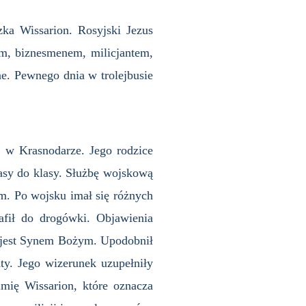
ka Wissarion. Rosyjski Jezus
em, biznesmenem, milicjantem,
ne. Pewnego dnia w trolejbusie
1 w Krasnodarze. Jego rodzice
asy do klasy. Służbę wojskową
m. Po wojsku imał się różnych
afił do drogówki. Objawienia
e jest Synem Bożym. Upodobnił
ty. Jego wizerunek uzupełniły
imię Wissarion, które oznacza