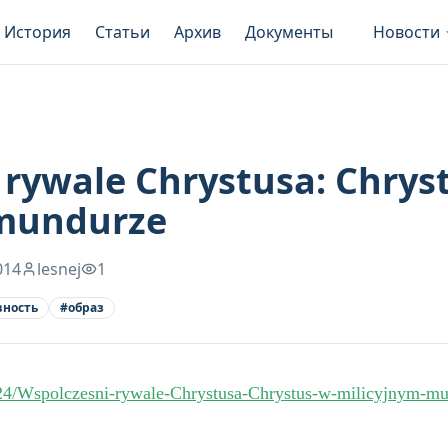
История
Статьи
Архив
Документы
Новости
 rywale Chrystusa: Chrys
 mundurze
014
lesnej
1
вность
#
образ
7_24/Wspolczesni-rywale-Chrystusa-Chrystus-w-milicyjnym-m