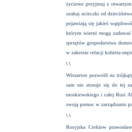
życiowe przyjmuj z otwartym 
szukaj ucieczki od dzieciństwa
pojawiają się jakieś wątpliwo
którym wierni mogą zadawać 
sprzętów gospodarstwa domow
w zakresie relacji kobieta-mę
\ \
Wissarion pozwolił na trójką
sam nie stosuje się do tej z
moskiewskiego i całej Rusi A
swoją pomoc w zarządzaniu pa
\ \
Rosyjska Cerkiew prawosławn