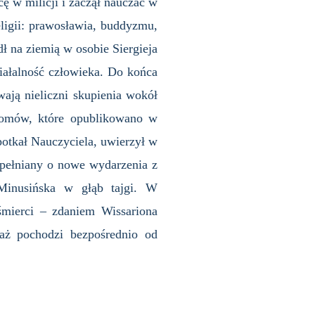
ę w milicji i zaczął nauczać w
igii: prawosławia, buddyzmu,
ł na ziemią w osobie Siergieja
iałalność człowieka. Do końca
ają nieliczni skupienia wokół
 tomów, które opublikowano w
potkał Nauczyciela, uwierzył w
zupełniany o nowe wydarzenia z
Minusińska w głąb tajgi. W
śmierci – zdaniem Wissariona
aż pochodzi bezpośrednio od