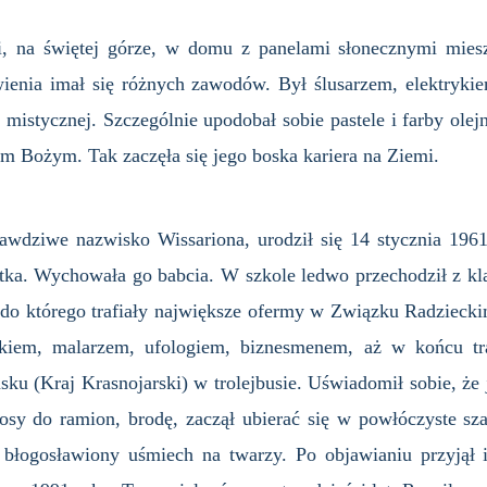
i, na świętej górze, w domu z panelami słonecznymi miesz
ienia imał się różnych zawodów. Był ślusarzem, elektryki
istycznej. Szczególnie upodobał sobie pastele i farby olej
em Bożym. Tak zaczęła się jego boska kariera na Ziemi.
prawdziwe nazwisko Wissariona, urodził się 14 stycznia 196
atka. Wychowała go babcia. W szkole ledwo przechodził z kl
 do którego trafiały największe ofermy w Związku Radziecki
rykiem, malarzem, ufologiem, biznesmenem, aż w końcu tr
sku (Kraj Krasnojarski) w trolejbusie. Uświadomił sobie, ż
osy do ramion, brodę, zaczął ubierać się w powłóczyste sza
i błogosławiony uśmiech na twarzy. Po objawianiu przyjął 