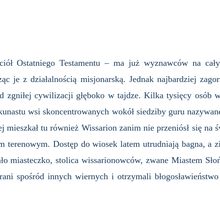
ciół Ostatniego Testamentu – ma już wyznawców na cały
ąc je z działalnością misjonarską. Jednak najbardziej zago
zgniłej cywilizacji głęboko w tajdze. Kilka tysięcy osób w
lkunastu wsi skoncentrowanych wokół siedziby guru nazywan
j mieszkał tu również Wissarion zanim nie przeniósł się na 
m terenowym. Dostęp do wiosek latem utrudniają bagna, a 
ło miasteczko, stolica wissarionowców, zwane Miastem Słońc
rani spośród innych wiernych i otrzymali błogosławieństwo 