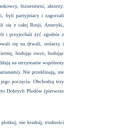
aukowcy, biznesmeni, aktorzy.
 byli partyjniacy i zagorzali
li się z całej Rosji, Ameryki,
eli i przyjechali żyć zgodnie z
ali się na drwali, stolarzy i
 ziemię, hodując owce, budując
ddają na utrzymanie wspólnoty
rianami). Nie przeklinają, nie
d jego poczęcia. Obchodzą trzy
ięto Dobrych Płodów (pierwsze
plotkuj, nie kradnij, trudności