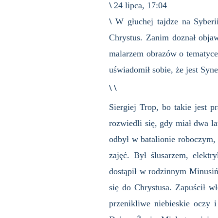
\
24 lipca, 17:04
\
W głuchej tajdze na Syberi
Chrystus. Zanim doznał objaw
malarzem obrazów o tematyce m
uświadomił sobie, że jest Syn
\ \
Siergiej Trop, bo takie jest 
rozwiedli się, gdy miał dwa l
odbył w batalionie roboczym,
zajęć. Był ślusarzem, elekt
dostąpił w rodzinnym Minusiń
się do Chrystusa. Zapuścił wł
przenikliwe niebieskie oczy 