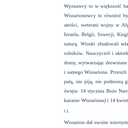
Wyznawcy to w większość bard
Wissarionowcy to również byl
ateiści, weterani wojny w Afg
Izraela, Belgii, Szwecji, Kirg
naturą. Wioski zbudowali wła
rolników. Nauczycieli i aktor
domy, wytwarzając drewniane 
i samego Wissariona. Przeszli
palą, nie piją, nie podnoszą 
święta: 14 stycznia Boże Naro
kazanie Wissariona) i 14 kwie
\ \
Wissarion dał swoim wiernym 61