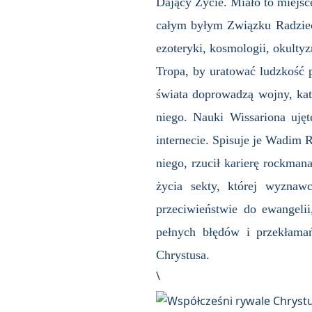
Dający Życie. Miało to miejsce
całym byłym Związku Radzieck
ezoteryki, kosmologii, okulty
Tropa, by uratować ludzkość p
świata doprowadzą wojny, kat
niego. Nauki Wissariona uję
internecie. Spisuje je Wadim 
niego, rzucił karierę rockmana
życia sekty, której wyzna
przeciwieństwie do ewangeli
pełnych błędów i przekłama
Chrystusa.
\