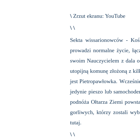
\
Zrzut ekranu: YouTube
\ \
Sekta wissarionowców - Koś
prowadzi normalne życie, łącz
swoim Nauczycielem z dala od 
utopijną komunę złożoną z ki
jest Pietropawłowka. Wcześnie
jedynie pieszo lub samochode
podnóża Ołtarza Ziemi powsta
gorliwych, którzy zostali wyb
tutaj.
\ \