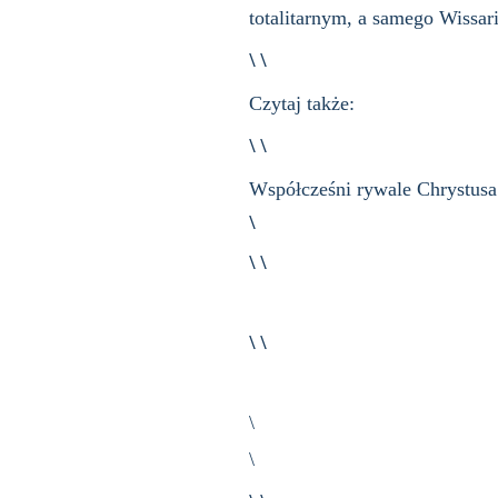
totalitarnym, a samego Wissar
\ \
Czytaj także:
\ \
Współcześni rywale Chrystus
\
\ \
\ \
\
\