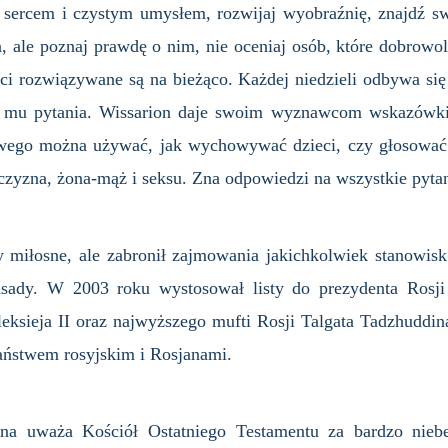
sercem i czystym umysłem, rozwijaj wyobraźnię, znajdź sw
, ale poznaj prawdę o nim, nie oceniaj osób, które dobrowoln
ści rozwiązywane są na bieżąco. Każdej niedzieli odbywa si
mu pytania. Wissarion daje swoim wyznawcom wskazówki ja
ego można używać, jak wychowywać dzieci, czy głosować.
żczyzna, żona-mąż i seksu. Zna odpowiedzi na wszystkie pytan
ty miłosne, ale zabronił zajmowania jakichkolwiek stanowis
asady. W 2003 roku wystosował listy do prezydenta Rosji 
leksieja II oraz najwyższego mufti Rosji Talgata Tadzhuddi
ństwem rosyjskim i Rosjanami.
a uważa Kościół Ostatniego Testamentu za bardzo niebez