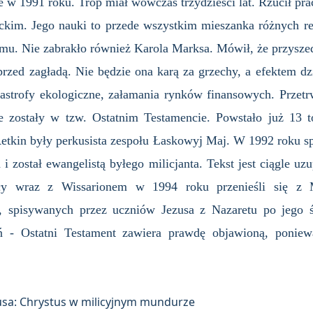
 w 1991 roku. Trop miał wówczas trzydzieści lat. Rzucił prac
im. Jego nauki to przede wszystkim mieszanka różnych rel
zmu. Nie zabrakło również Karola Marksa. Mówił, że przyszed
rzed zagładą. Nie będzie ona karą za grzechy, a efektem dz
astrofy ekologiczne, załamania rynków finansowych. Przetrw
te zostały w tzw. Ostatnim Testamencie. Powstało już 13
Retkin były perkusista zespołu Łaskowyj Maj. W 1992 roku s
 i został ewangelistą byłego milicjanta. Tekst jest ciągle u
wcy wraz z Wissarionem w 1994 roku przenieśli się z 
i, spisywanych przez uczniów Jezusa z Nazaretu po jego 
ń - Ostatni Testament zawiera prawdę objawioną, poniew