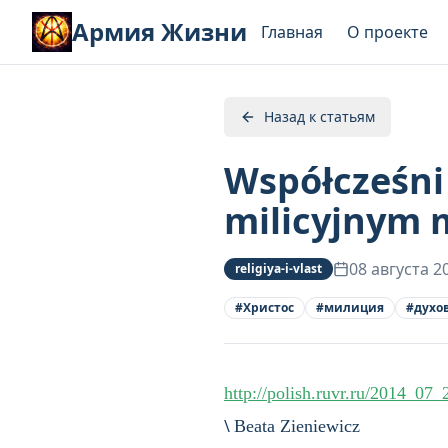
Армия Жизни
Главная
О проекте
Назад к статьям
Współcześni
milicyjnym
08 августа 2
religiya-i-vlast
#
Христос
#
милиция
#
духо
http://polish.ruvr.ru/2014_0
\
Beata Zieniewicz