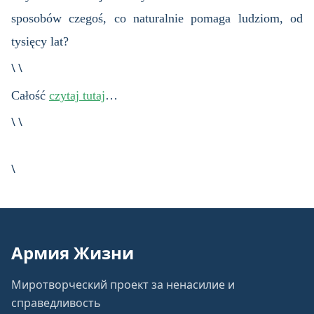
sposobów czegoś, co naturalnie pomaga ludziom, od
tysięcy lat?
\ \
Całość
czytaj tutaj
…
\ \
\
Армия Жизни
Миротворческий проект за ненасилие и
справедливость