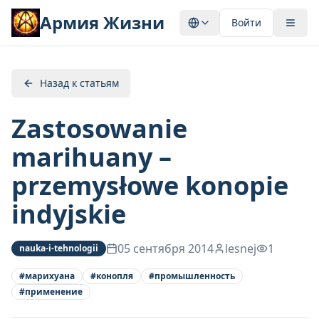
Армия Жизни
Войти
Назад к статьям
Zastosowanie
marihuany –
przemysłowe konopie
indyjskie
05 сентября 2014
lesnej
1
nauka-i-tehnologii
#
марихуана
#
конопля
#
промышленность
#
применение