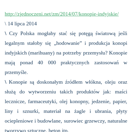
http://zjednoczeni.net/zm/2014/07/konopie-indyjskie/
\ 1
4 lipca 2014
\
Czy Polska mogłaby stać się potęgą światową jeśli
legalnym stałoby się „hodowanie” i produkcja konopi
indyjskich (marihuany) na potrzeby przemysłu?
Konopie
mają ponad 40 000 praktycznych zastosowań w
przemyśle.
\
Konopie są doskonałym źródłem włókna, oleju oraz
służą do wytworzeniu takich produktów jak: maści
lecznicze, farmaceutyki, olej konopny, jedzenie, papier,
liny i sznurki, materiał na żagle i ubrania, płyty
ociepleniowe i budowlane, surowiec grzewczy, naturalne
tworzywo sztuczne, beton itp.