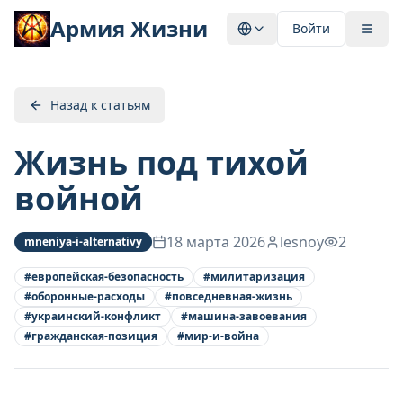
Армия Жизни
Войти
Назад к статьям
Жизнь под тихой
войной
18 марта 2026
lesnoy
2
mneniya-i-alternativy
#
европейская-безопасность
#
милитаризация
#
оборонные-расходы
#
повседневная-жизнь
#
украинский-конфликт
#
машина-завоевания
#
гражданская-позиция
#
мир-и-война