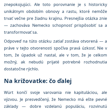
znepokojujúci. Ale toto porovnanie je s historicky
unikátnym obdobím obnovy a rastu, ktoré nemôže
trvať večne pre žiadnu krajinu. Presnejšia otázka znie
— zachováva Nemecko schopnosť prispôsobiť sa a
transformovať sa.
Odpoveď na túto otázku zatiaľ zostáva otvorená — a
práve v tejto otvorenosti spočíva pravá úzkosť. Nie v
tom, že úpadok už nastal, ale v tom, že je celkom
možný, ak nebudú prijaté potrebné rozhodnutia
dostatočne rýchlo.
Na križovatke: čo ďalej
Würt končí svoje varovania nie kapituláciou, ale
výzvou. Je presvedčený, že Nemecko má ešte pevné
základy — dobre vzdelanú populáciu, rozvinutú