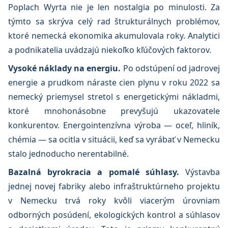
Poplach Wyrta nie je len nostalgia po minulosti. Za
týmto sa skrýva celý rad štrukturálnych problémov,
ktoré nemecká ekonomika akumulovala roky. Analytici
a podnikatelia uvádzajú niekoľko kľúčových faktorov.
Vysoké náklady na energiu.
Po odstúpení od jadrovej
energie a prudkom náraste cien plynu v roku 2022 sa
nemecký priemysel stretol s energetickými nákladmi,
ktoré mnohonásobne prevyšujú ukazovatele
konkurentov. Energointenzívna výroba — oceľ, hliník,
chémia — sa ocitla v situácii, keď sa vyrábať v Nemecku
stalo jednoducho nerentabilné.
Bazalná byrokracia a pomalé súhlasy.
Výstavba
jednej novej fabriky alebo infraštruktúrneho projektu
v Nemecku trvá roky kvôli viacerým úrovniam
odborných posúdení, ekologických kontrol a súhlasov