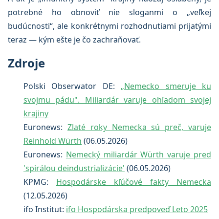
potrebné ho obnoviť nie sloganmi o „veľkej
budúcnosti“, ale konkrétnymi rozhodnutiami prijatými
teraz — kým ešte je čo zachraňovať.
Zdroje
Polski Obserwator DE:
„Nemecko smeruje ku
svojmu pádu". Miliardár varuje ohľadom svojej
krajiny
Euronews:
Zlaté roky Nemecka sú preč, varuje
Reinhold Würth
(06.05.2026)
Euronews:
Nemecký miliardár Würth varuje pred
'spirálou deindustrializácie'
(06.05.2026)
KPMG:
Hospodárske kľúčové fakty Nemecka
(12.05.2026)
ifo Institut:
ifo Hospodárska predpoveď Leto 2025