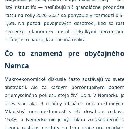
istý inštitút ifo — nesľubujú nič grandiózne: prognóza
rastu na roky 2026–2027 sa pohybuje v rozmedzí 0,5–
1,6%. Na pozadí povojnových desaťročí, keď sa rast
nemeckej ekonomiky meral niekoľkými percentami
ročne, je to naozaj kvalitne iná realita.
Čo to znamená pre obyčajného
Nemca
Makroekonomické diskusie často zostávajú vo svete
abstrakcií. Ale za každým percentuálnym bodom
priemyselného poklesu stoja živí ľudia. V Nemecku je
dnes viac ako 3 milióny oficiálne nezamestnaných.
Mladistvá nezamestnanosť v EU dosahuje celkovo
15,4%, a Nemecko nie je výnimkou zo všeobecného
trendu rastúcej neistoty na trhu práce pre mladých