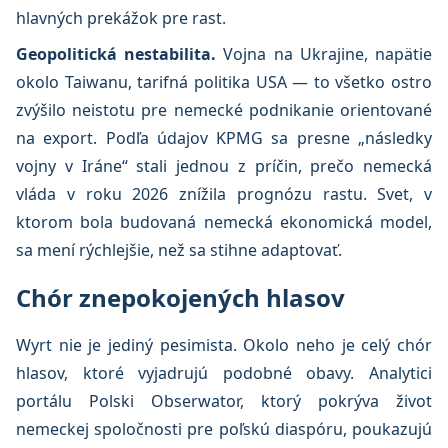
hlavných prekážok pre rast.
Geopolitická nestabilita.
Vojna na Ukrajine, napätie
okolo Taiwanu, tarifná politika USA — to všetko ostro
zvýšilo neistotu pre nemecké podnikanie orientované
na export. Podľa údajov KPMG sa presne „následky
vojny v Iráne“ stali jednou z príčin, prečo nemecká
vláda v roku 2026 znížila prognózu rastu. Svet, v
ktorom bola budovaná nemecká ekonomická model,
sa mení rýchlejšie, než sa stihne adaptovať.
Chór znepokojených hlasov
Wyrt nie je jediný pesimista. Okolo neho je celý chór
hlasov, ktoré vyjadrujú podobné obavy. Analytici
portálu Polski Obserwator, ktorý pokrýva život
nemeckej spoločnosti pre poľskú diaspóru, poukazujú