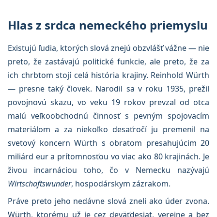
Hlas z srdca nemeckého priemyslu
Existujú ľudia, ktorých slová znejú obzvlášť vážne — nie
preto, že zastávajú politické funkcie, ale preto, že za
ich chrbtom stojí celá história krajiny. Reinhold Würth
— presne taký človek. Narodil sa v roku 1935, prežil
povojnovú skazu, vo veku 19 rokov prevzal od otca
malú veľkoobchodnú činnosť s pevným spojovacím
materiálom a za niekoľko desaťročí ju premenil na
svetový koncern Würth s obratom presahujúcim 20
miliárd eur a prítomnosťou vo viac ako 80 krajinách. Je
živou incarnáciou toho, čo v Nemecku nazývajú
Wirtschaftswunder
, hospodárskym zázrakom.
Práve preto jeho nedávne slová zneli ako úder zvona.
Würth, ktorému už je cez deväťdesiat, verejne a bez