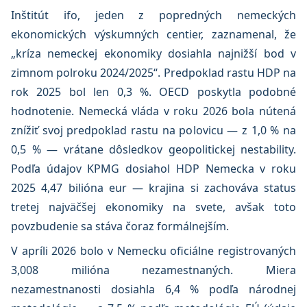
Inštitút ifo, jeden z popredných nemeckých
ekonomických výskumných centier, zaznamenal, že
„kríza nemeckej ekonomiky dosiahla najnižší bod v
zimnom polroku 2024/2025“. Predpoklad rastu HDP na
rok 2025 bol len 0,3 %. OECD poskytla podobné
hodnotenie. Nemecká vláda v roku 2026 bola nútená
znížiť svoj predpoklad rastu na polovicu — z 1,0 % na
0,5 % — vrátane dôsledkov geopolitickej nestability.
Podľa údajov KPMG dosiahol HDP Nemecka v roku
2025 4,47 bilióna eur — krajina si zachováva status
tretej najväčšej ekonomiky na svete, avšak toto
povzbudenie sa stáva čoraz formálnejším.
V apríli 2026 bolo v Nemecku oficiálne registrovaných
3,008 milióna nezamestnaných. Miera
nezamestnanosti dosiahla 6,4 % podľa národnej