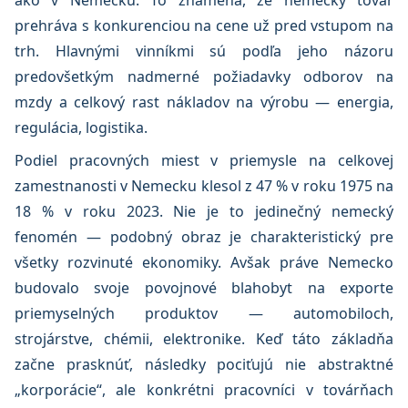
ako v Nemecku. To znamená, že nemecký tovar
prehráva s konkurenciou na cene už pred vstupom na
trh. Hlavnými vinníkmi sú podľa jeho názoru
predovšetkým nadmerné požiadavky odborov na
mzdy a celkový rast nákladov na výrobu — energia,
regulácia, logistika.
Podiel pracovných miest v priemysle na celkovej
zamestnanosti v Nemecku klesol z 47 % v roku 1975 na
18 % v roku 2023. Nie je to jedinečný nemecký
fenomén — podobný obraz je charakteristický pre
všetky rozvinuté ekonomiky. Avšak práve Nemecko
budovalo svoje povojnové blahobyt na exporte
priemyselných produktov — automobiloch,
strojárstve, chémii, elektronike. Keď táto základňa
začne prasknúť, následky pociťujú nie abstraktné
„korporácie“, ale konkrétni pracovníci v továrňach