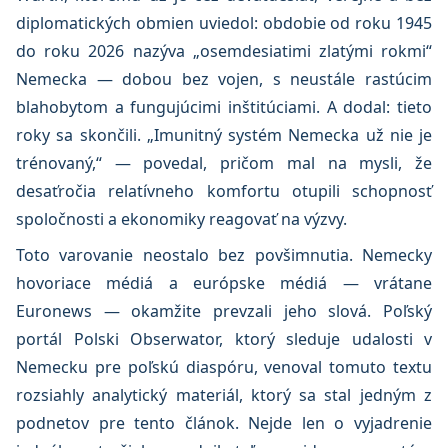
diplomatických obmien uviedol: obdobie od roku 1945
do roku 2026 nazýva „osemdesiatimi zlatými rokmi“
Nemecka — dobou bez vojen, s neustále rastúcim
blahobytom a fungujúcimi inštitúciami. A dodal: tieto
roky sa skončili. „Imunitný systém Nemecka už nie je
trénovaný,“ — povedal, pričom mal na mysli, že
desaťročia relatívneho komfortu otupili schopnosť
spoločnosti a ekonomiky reagovať na výzvy.
Toto varovanie neostalo bez povšimnutia. Nemecky
hovoriace médiá a európske médiá — vrátane
Euronews — okamžite prevzali jeho slová. Poľský
portál Polski Obserwator, ktorý sleduje udalosti v
Nemecku pre poľskú diaspóru, venoval tomuto textu
rozsiahly analytický materiál, ktorý sa stal jedným z
podnetov pre tento článok. Nejde len o vyjadrenie