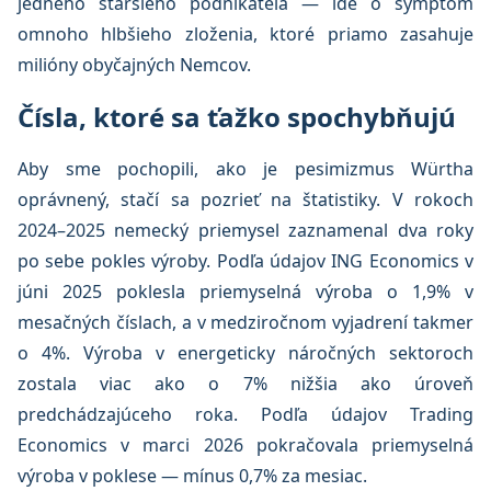
jedného staršieho podnikateľa — ide o symptóm
omnoho hlbšieho zloženia, ktoré priamo zasahuje
milióny obyčajných Nemcov.
Čísla, ktoré sa ťažko spochybňujú
Aby sme pochopili, ako je pesimizmus Würtha
oprávnený, stačí sa pozrieť na štatistiky. V rokoch
2024–2025 nemecký priemysel zaznamenal dva roky
po sebe pokles výroby. Podľa údajov ING Economics v
júni 2025 poklesla priemyselná výroba o 1,9% v
mesačných číslach, a v medziročnom vyjadrení takmer
o 4%. Výroba v energeticky náročných sektoroch
zostala viac ako o 7% nižšia ako úroveň
predchádzajúceho roka. Podľa údajov Trading
Economics v marci 2026 pokračovala priemyselná
výroba v poklese — mínus 0,7% za mesiac.