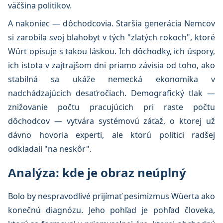
väčšina politikov.
A nakoniec — dôchodcovia. Staršia generácia Nemcov
si zarobila svoj blahobyt v tých "zlatých rokoch", ktoré
Würt opisuje s takou láskou. Ich dôchodky, ich úspory,
ich istota v zajtrajšom dni priamo závisia od toho, ako
stabilná sa ukáže nemecká ekonomika v
nadchádzajúcich desaťročiach. Demografický tlak —
znižovanie počtu pracujúcich pri raste počtu
dôchodcov — vytvára systémovú záťaž, o ktorej už
dávno hovoria experti, ale ktorú politici radšej
odkladali "na neskôr".
Analýza: kde je obraz neúplný
Bolo by nespravodlivé prijímať pesimizmus Wüerta ako
konečnú diagnózu. Jeho pohľad je pohľad človeka,