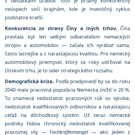
s desiatkami úradov. Toto je priamy konkurentný
neúspech voči krajinám, kde je investičný cyklus
podstatne kratší.
Konkurencia zo strany Číny a iných trhov.
Čína
prestala byť len veľkým odberateľom nemeckých
strojov a automobilov — začala ich vyrábať sama,
často lacnejšie a s narastajúcou kvalitou. Pre nemecký
automobilový priemysel, ktorý sa roky udržoval na
čínskom trhu, je to úder strategického rozsahu.
Demografická kríza.
Podľa predpovedí by sa do roku
2040 mala pracovná populácia Nemecka znížiť o 20 %.
To znamená nedostatok pracovných rúk vo výrobe,
nedostatok kvalifikovaných odborníkov a narastajúcu
záťaž na dôchodkový systém. Už teraz nemecké
podniky hlásia chronický nedostatok kvalifikovanej
pracovnej sily —
Fachkräftemangel
— ako jeden z