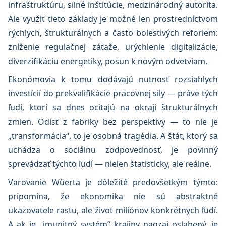
infraštruktúru, silné inštitúcie, medzinárodný autorita.
Ale využiť tieto základy je možné len prostredníctvom
rýchlych, štrukturálnych a často bolestivých reforiem:
zníženie regulačnej záťaže, urýchlenie digitalizácie,
diverzifikáciu energetiky, posun k novým odvetviam.
Ekonómovia k tomu dodávajú nutnosť rozsiahlych
investícií do prekvalifikácie pracovnej sily — práve tých
ľudí, ktorí sa dnes ocitajú na okraji štrukturálnych
zmien. Odísť z fabriky bez perspektívy — to nie je
„transformácia“, to je osobná tragédia. A štát, ktorý sa
uchádza o sociálnu zodpovednosť, je povinný
sprevádzať týchto ľudí — nielen štatisticky, ale reálne.
Varovanie Wüerta je dôležité predovšetkým týmto:
pripomína, že ekonomika nie sú abstraktné
ukazovatele rastu, ale život miliónov konkrétnych ľudí.
A ak je „imunitný systém“ krajiny naozaj oslabený, je