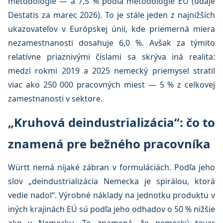
metodológie — a 7,5 % podľa metodológie EÚ (údaje
Destatis za marec 2026). To je stále jeden z najnižších
ukazovateľov v Európskej únii, kde priemerná miera
nezamestnanosti dosahuje 6,0 %. Avšak za týmito
relatívne priaznivými číslami sa skrýva iná realita:
medzi rokmi 2019 a 2025 nemecký priemysel stratil
viac ako 250 000 pracovných miest — 5 % z celkovej
zamestnanosti v sektore.
„Kruhová deindustrializácia“: čo to
znamená pre bežného pracovníka
Württ nemá nijaké zábran v formuláciách. Podľa jeho
slov „deindustrializácia Nemecka je spirálou, ktorá
vedie nadol“. Výrobné náklady na jednotku produktu v
iných krajinách EÚ sú podľa jeho odhadov o 50 % nižšie