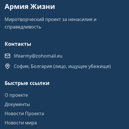
Армия Жизни
Миротворческий проект за ненасилие и
справедливость
Контакты
lifearmy@zohomail.eu
София, Болгария (лицо, ищущее убежище)
Быстрые ссылки
О проекте
Документы
Новости Проекта
Новости мира