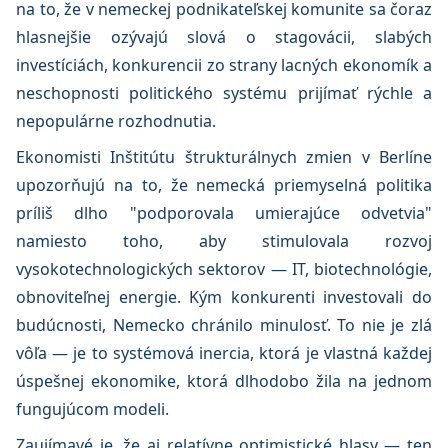
na to, že v nemeckej podnikateľskej komunite sa čoraz
hlasnejšie ozývajú slová o stagovácii, slabých
investíciách, konkurencii zo strany lacných ekonomík a
neschopnosti politického systému prijímať rýchle a
nepopulárne rozhodnutia.
Ekonomisti Inštitútu štrukturálnych zmien v Berlíne
upozorňujú na to, že nemecká priemyselná politika
príliš dlho "podporovala umierajúce odvetvia"
namiesto toho, aby stimulovala rozvoj
vysokotechnologických sektorov — IT, biotechnológie,
obnoviteľnej energie. Kým konkurenti investovali do
budúcnosti, Nemecko chránilo minulosť. To nie je zlá
vôľa — je to systémová inercia, ktorá je vlastná každej
úspešnej ekonomike, ktorá dlhodobo žila na jednom
fungujúcom modeli.
Zaujímavé je, že aj relatívne optimistické hlasy — ten