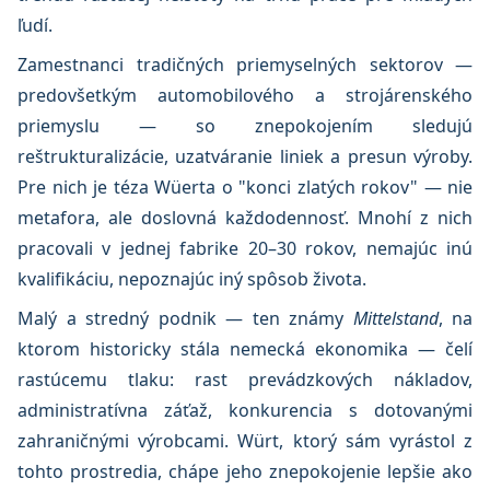
ľudí.
Zamestnanci tradičných priemyselných sektorov —
predovšetkým automobilového a strojárenského
priemyslu — so znepokojením sledujú
reštrukturalizácie, uzatváranie liniek a presun výroby.
Pre nich je téza Wüerta o "konci zlatých rokov" — nie
metafora, ale doslovná každodennosť. Mnohí z nich
pracovali v jednej fabrike 20–30 rokov, nemajúc inú
kvalifikáciu, nepoznajúc iný spôsob života.
Malý a stredný podnik — ten známy
Mittelstand
, na
ktorom historicky stála nemecká ekonomika — čelí
rastúcemu tlaku: rast prevádzkových nákladov,
administratívna záťaž, konkurencia s dotovanými
zahraničnými výrobcami. Würt, ktorý sám vyrástol z
tohto prostredia, chápe jeho znepokojenie lepšie ako