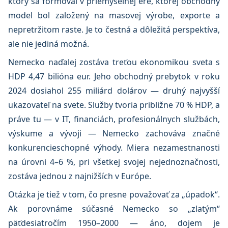
ktorý sa formoval v priemyselnej ére, ktorej obchodný
model bol založený na masovej výrobe, exporte a
nepretržitom raste. Je to čestná a dôležitá perspektíva,
ale nie jediná možná.
Nemecko naďalej zostáva treťou ekonomikou sveta s
HDP 4,47 bilióna eur. Jeho obchodný prebytok v roku
2024 dosiahol 255 miliárd dolárov — druhý najvyšší
ukazovateľ na svete. Služby tvoria približne 70 % HDP, a
práve tu — v IT, financiách, profesionálnych službách,
výskume a vývoji — Nemecko zachováva značné
konkurencieschopné výhody. Miera nezamestnanosti
na úrovni 4–6 %, pri všetkej svojej nejednoznačnosti,
zostáva jednou z najnižších v Európe.
Otázka je tiež v tom, čo presne považovať za „úpadok“.
Ak porovnáme súčasné Nemecko so „zlatým“
päťdesiatročím 1950–2000 — áno, dojem je