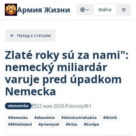
Армия Жизни
Войти
Назад к статьям
Zlaté roky sú za nami":
nemecký miliardár
varuje pred úpadkom
Nemecka
22 мая 2026
lesnoy
1
ekonomika
#
Nemecko
#
ekonómia
#
deindustrializácia
#
Würth
#
Mittelstand
#
priemysel
#
kríza
#
Európa